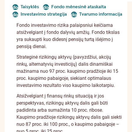
Taisyklės
Fondo mėnesinė ataskaita
document
document
Investavimo strategija
Tvarumo informacija
document
document
Fondo investavimo rizika palaipsniui keičiama
atsižvelgiant į fondo dalyvių amžių. Fondo tikslas
yra sukaupti kuo didesnį pensijų turtą išėjimo į
pensiją dienai.
Strateginė rizikingų aktyvų (pavyzdžiui, akcijų
rinkų, alternatyvių investicijų) dalis dinamiškai
mažinama nuo 97 proc. kaupimo pradžioje iki 15
proc. kaupimo pabaigoje, siekiant optimalaus
investavimo rezultato viso kaupimo laikotarpiu.
Atsižvelgiant į finansų rinkų situaciją ir jos
perspektyvas, rizikingų aktyvų dalis gali būti
padidinta arba sumažinta 10 proc. ribose.
Kaupimo pradžioje rizikingų aktyvų dalis gali siekti
nuo 87 proc. iki 100 proc., o kaupimo pabaigoje –
nuo 5 proc. iki 25 proc.