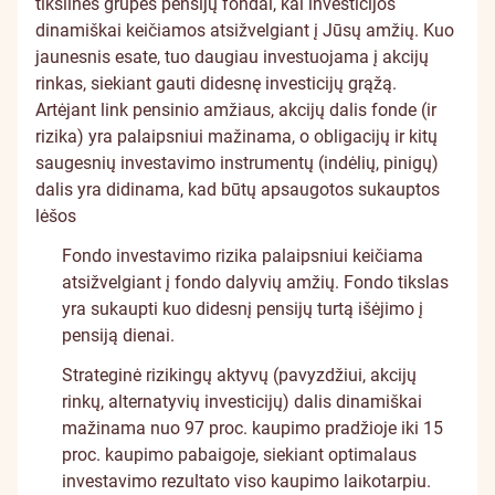
tikslinės grupės pensijų fondai, kai investicijos
dinamiškai keičiamos atsižvelgiant į Jūsų amžių. Kuo
jaunesnis esate, tuo daugiau investuojama į akcijų
rinkas, siekiant gauti didesnę investicijų grąžą.
Artėjant link pensinio amžiaus, akcijų dalis fonde (ir
rizika) yra palaipsniui mažinama, o obligacijų ir kitų
saugesnių investavimo instrumentų (indėlių, pinigų)
dalis yra didinama, kad būtų apsaugotos sukauptos
lėšos
Fondo investavimo rizika palaipsniui keičiama
atsižvelgiant į fondo dalyvių amžių. Fondo tikslas
yra sukaupti kuo didesnį pensijų turtą išėjimo į
pensiją dienai.
Strateginė rizikingų aktyvų (pavyzdžiui, akcijų
rinkų, alternatyvių investicijų) dalis dinamiškai
mažinama nuo 97 proc. kaupimo pradžioje iki 15
proc. kaupimo pabaigoje, siekiant optimalaus
investavimo rezultato viso kaupimo laikotarpiu.