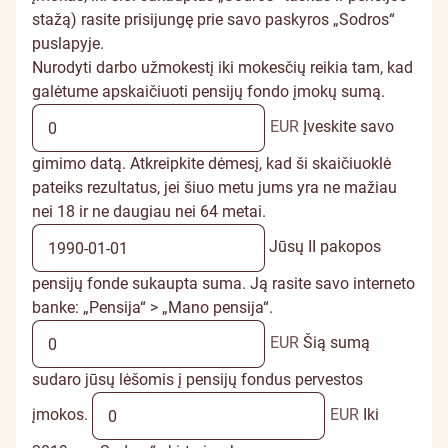
stažą) rasite prisijungę prie savo paskyros
„Sodros“
puslapyje
.
Nurodyti darbo užmokestį iki mokesčių reikia tam, kad
galėtume apskaičiuoti pensijų fondo įmokų sumą.
EUR
Įveskite savo
gimimo datą. Atkreipkite dėmesį, kad ši skaičiuoklė
pateiks rezultatus, jei šiuo metu jums yra ne mažiau
nei 18 ir ne daugiau nei 64 metai.
Jūsų II pakopos
pensijų fonde sukaupta suma. Ją rasite savo interneto
banke: „Pensija“ > „Mano pensija“.
EUR
Šią sumą
sudaro jūsų lėšomis į pensijų fondus pervestos
įmokos.
EUR
Iki