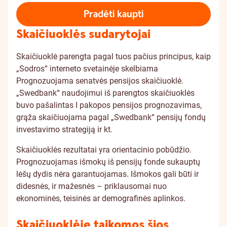
Pradėti kaupti
Skaičiuoklės sudarytojai
Skaičiuoklė parengta pagal tuos pačius principus, kaip
„Sodros“ interneto svetainėje skelbiama
Prognozuojama senatvės pensijos skaičiuoklė.
„Swedbank“ naudojimui iš parengtos skaičiuoklės
buvo pašalintas I pakopos pensijos prognozavimas,
grąža skaičiuojama pagal „Swedbank“ pensijų fondų
investavimo strategiją ir kt.
Skaičiuoklės rezultatai yra orientacinio pobūdžio.
Prognozuojamas išmokų iš pensijų fonde sukauptų
lėšų dydis nėra garantuojamas. Išmokos gali būti ir
didesnės, ir mažesnės – priklausomai nuo
ekonominės, teisinės ar demografinės aplinkos.
Skaičiuoklėje taikomos šios