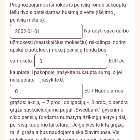
Prognozuojamos išmokos iš pensijų fonde sukauptų
lėšų dydis pateikiamas būsimąja verte (išėjimo į
pensiją metais).
Nurodyti savo darbo
užmokestį (neatskaičius mokesčių) reikalinga, norint
apskaičiuoti, kiek įmokų į pensijų fondą bus
sumokėta.
EUR
Jei
kaupiate II pakopoje, įrašykite sukauptą sumą, o jei
nekaupiate – įrašykite 0.
EUR
Naudojamos
grąžos: akcijų – 7 proc., obligacijų – 3 proc., o bendra
grąža suskaičiuojama pagal „Swedbank“ gyvenimo
ciklo pensijų fondams numatytą rizikingų aktyvų dalį
per visą kaupimo laikotarpį. Jeigu įvesite kitą grąžą,
tai ši grąža ir bus naudojama skaičiavimuose. Visi
pateikiami rezultatai tik prognozuojami, investicijų