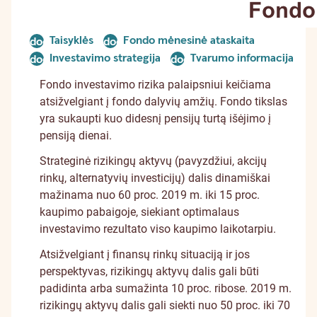
Taisyklės
Fondo mėnesinė ataskaita
document
document
Investavimo strategija
Tvarumo informacija
document
document
Fondo investavimo rizika palaipsniui keičiama
atsižvelgiant į fondo dalyvių amžių. Fondo tikslas
yra sukaupti kuo didesnį pensijų turtą išėjimo į
pensiją dienai.
Strateginė rizikingų aktyvų (pavyzdžiui, akcijų
rinkų, alternatyvių investicijų) dalis dinamiškai
mažinama nuo 60 proc. 2019 m. iki 15 proc.
kaupimo pabaigoje, siekiant optimalaus
investavimo rezultato viso kaupimo laikotarpiu.
Atsižvelgiant į finansų rinkų situaciją ir jos
perspektyvas, rizikingų aktyvų dalis gali būti
padidinta arba sumažinta 10 proc. ribose. 2019 m.
rizikingų aktyvų dalis gali siekti nuo 50 proc. iki 70