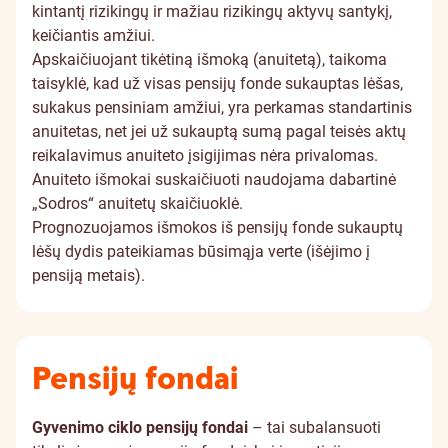
kintantį rizikingų ir mažiau rizikingų aktyvų santykį,
keičiantis amžiui.
Apskaičiuojant tikėtiną išmoką (anuitetą), taikoma
taisyklė, kad už visas pensijų fonde sukauptas lėšas,
sukakus pensiniam amžiui, yra perkamas standartinis
anuitetas, net jei už sukauptą sumą pagal teisės aktų
reikalavimus anuiteto įsigijimas nėra privalomas.
Anuiteto išmokai suskaičiuoti naudojama dabartinė
„Sodros“ anuitetų skaičiuoklė.
Prognozuojamos išmokos iš pensijų fonde sukauptų
lėšų dydis pateikiamas būsimąja verte (išėjimo į
pensiją metais).
Pensijų fondai
Gyvenimo ciklo pensijų fondai
– tai subalansuoti