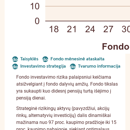
Taisyklės
Fondo mėnesinė ataskaita
document
document
Investavimo strategija
Tvarumo informacija
document
document
Fondo investavimo rizika palaipsniui keičiama
atsižvelgiant į fondo dalyvių amžių. Fondo tikslas
yra sukaupti kuo didesnį pensijų turtą išėjimo į
pensiją dienai.
Strateginė rizikingų aktyvų (pavyzdžiui, akcijų
rinkų, alternatyvių investicijų) dalis dinamiškai
mažinama nuo 97 proc. kaupimo pradžioje iki 15
proc. kaupimo pabaigoje, siekiant optimalaus