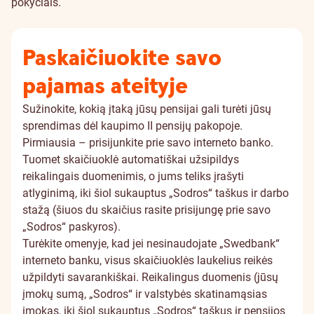
pokyčiais
.
Paskaičiuokite savo
pajamas ateityje
Sužinokite, kokią įtaką jūsų pensijai gali turėti jūsų
sprendimas dėl kaupimo II pensijų pakopoje.
Pirmiausia – prisijunkite prie savo interneto banko.
Tuomet skaičiuoklė automatiškai užsipildys
reikalingais duomenimis, o jums teliks įrašyti
atlyginimą, iki šiol sukauptus „Sodros“ taškus ir darbo
stažą (šiuos du skaičius rasite prisijungę prie savo
„Sodros“ paskyros
).
Turėkite omenyje, kad jei nesinaudojate „Swedbank“
interneto banku, visus skaičiuoklės laukelius reikės
užpildyti savarankiškai. Reikalingus duomenis (jūsų
įmokų sumą, „Sodros“ ir valstybės skatinamąsias
įmokas, iki šiol sukauptus „Sodros“ taškus ir pensijos