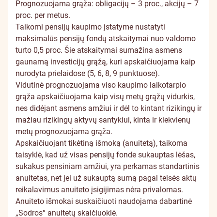
Prognozuojama grąža: obligacijų – 3 proc., akcijų – 7
proc. per metus.
Taikomi pensijų kaupimo įstatyme nustatyti
maksimalūs pensijų fondų atskaitymai nuo valdomo
turto 0,5 proc. Šie atskaitymai sumažina asmens
gaunamą investicijų grąžą, kuri apskaičiuojama kaip
nurodyta prielaidose (5, 6, 8, 9 punktuose).
Vidutinė prognozuojama viso kaupimo laikotarpio
grąža apskaičiuojama kaip visų metų grąžų vidurkis,
nes didėjant asmens amžiui ir dėl to kintant rizikingų ir
mažiau rizikingų aktyvų santykiui, kinta ir kiekvienų
metų prognozuojama grąža.
Apskaičiuojant tikėtiną išmoką (anuitetą), taikoma
taisyklė, kad už visas pensijų fonde sukauptas lėšas,
sukakus pensiniam amžiui, yra perkamas standartinis
anuitetas, net jei už sukauptą sumą pagal teisės aktų
reikalavimus anuiteto įsigijimas nėra privalomas.
Anuiteto išmokai suskaičiuoti naudojama dabartinė
„Sodros“ anuitetų skaičiuoklė.