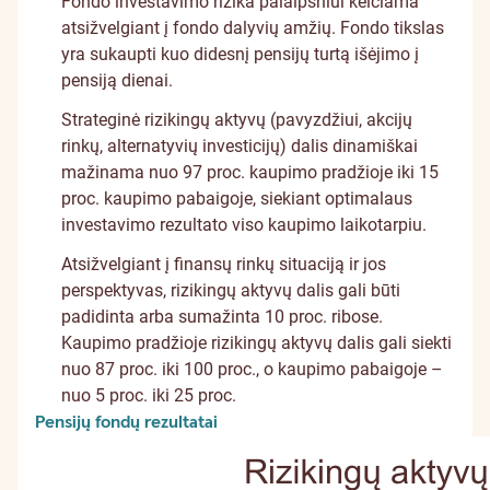
Fondo investavimo rizika palaipsniui keičiama
atsižvelgiant į fondo dalyvių amžių. Fondo tikslas
yra sukaupti kuo didesnį pensijų turtą išėjimo į
pensiją dienai.
Strateginė rizikingų aktyvų (pavyzdžiui, akcijų
rinkų, alternatyvių investicijų) dalis dinamiškai
mažinama nuo 97 proc. kaupimo pradžioje iki 15
proc. kaupimo pabaigoje, siekiant optimalaus
investavimo rezultato viso kaupimo laikotarpiu.
Atsižvelgiant į finansų rinkų situaciją ir jos
perspektyvas, rizikingų aktyvų dalis gali būti
padidinta arba sumažinta 10 proc. ribose.
Kaupimo pradžioje rizikingų aktyvų dalis gali siekti
nuo 87 proc. iki 100 proc., o kaupimo pabaigoje –
nuo 5 proc. iki 25 proc.
Pensijų fondų rezultatai