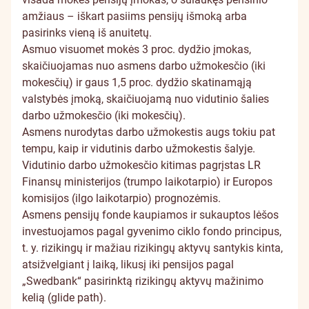
amžiaus – iškart pasiims pensijų išmoką arba
pasirinks vieną iš anuitetų.
Asmuo visuomet mokės 3 proc. dydžio įmokas,
skaičiuojamas nuo asmens darbo užmokesčio (iki
mokesčių) ir gaus 1,5 proc. dydžio skatinamąją
valstybės įmoką, skaičiuojamą nuo vidutinio šalies
darbo užmokesčio (iki mokesčių).
Asmens nurodytas darbo užmokestis augs tokiu pat
tempu, kaip ir vidutinis darbo užmokestis šalyje.
Vidutinio darbo užmokesčio kitimas pagrįstas LR
Finansų ministerijos (trumpo laikotarpio) ir Europos
komisijos (ilgo laikotarpio) prognozėmis.
Asmens pensijų fonde kaupiamos ir sukauptos lėšos
investuojamos pagal gyvenimo ciklo fondo principus,
t. y. rizikingų ir mažiau rizikingų aktyvų santykis kinta,
atsižvelgiant į laiką, likusį iki pensijos pagal
„Swedbank“ pasirinktą rizikingų aktyvų mažinimo
kelią (glide path).