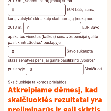
2019 m. „Sodros“ skirtų įmokų suma.
EUR
Lėšų suma,
kurią valstybė skiria kaip skatinamąją įmoką nuo
2013 m.
EUR
Savo
apskaitos vienetus (taškus) senatvės pensijai galite
pasitikrinti „Sodros“ puslapyje.
Savo sukauptą
stažą senatvės pensijai galite pasitikrinti „Sodros“
puslapyje.
Skaičiuoti
Skaičiuoklėje taikomos prielaidos
Atkreipiame dėmesį, kad
skaičiuoklės rezultatai yra
preliminarūs ir gali skirtis