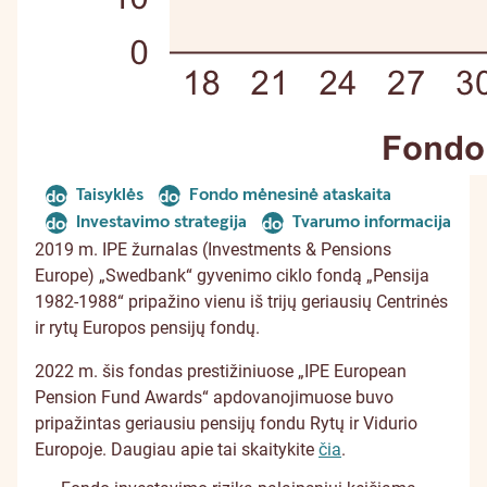
Taisyklės
Fondo mėnesinė ataskaita
document
document
Investavimo strategija
Tvarumo informacija
document
document
2019 m. IPE žurnalas (Investments & Pensions
Europe) „Swedbank“ gyvenimo ciklo fondą „Pensija
1982-1988“ pripažino vienu iš trijų geriausių Centrinės
ir rytų Europos pensijų fondų.
2022 m. šis fondas prestižiniuose „IPE European
Pension Fund Awards“ apdovanojimuose buvo
pripažintas geriausiu pensijų fondu Rytų ir Vidurio
Europoje. Daugiau apie tai skaitykite
čia
.