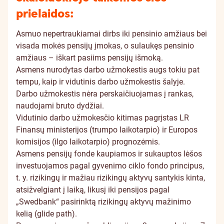
prielaidos:
Asmuo nepertraukiamai dirbs iki pensinio amžiaus bei
visada mokės pensijų įmokas, o sulaukęs pensinio
amžiaus – iškart pasiims pensijų išmoką.
Asmens nurodytas darbo užmokestis augs tokiu pat
tempu, kaip ir vidutinis darbo užmokestis šalyje.
Darbo užmokestis nėra perskaičiuojamas į rankas,
naudojami bruto dydžiai.
Vidutinio darbo užmokesčio kitimas pagrįstas LR
Finansų ministerijos (trumpo laikotarpio) ir Europos
komisijos (ilgo laikotarpio) prognozėmis.
Asmens pensijų fonde kaupiamos ir sukauptos lėšos
investuojamos pagal gyvenimo ciklo fondo principus,
t. y. rizikingų ir mažiau rizikingų aktyvų santykis kinta,
atsižvelgiant į laiką, likusį iki pensijos pagal
„Swedbank“ pasirinktą rizikingų aktyvų mažinimo
kelią (glide path).