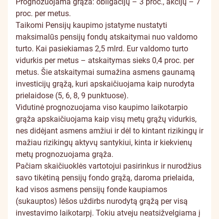
Prognozuojama grąža: obligacijų – 3 proc., akcijų – 7
proc. per metus.
Taikomi Pensijų kaupimo įstatyme nustatyti
maksimalūs pensijų fondų atskaitymai nuo valdomo
turto. Kai pasiekiamas 2,5 mlrd. Eur valdomo turto
vidurkis per metus – atskaitymas sieks 0,4 proc. per
metus. Šie atskaitymai sumažina asmens gaunamą
investicijų grąžą, kuri apskaičiuojama kaip nurodyta
prielaidose (5, 6, 8, 9 punktuose).
Vidutinė prognozuojama viso kaupimo laikotarpio
grąža apskaičiuojama kaip visų metų grąžų vidurkis,
nes didėjant asmens amžiui ir dėl to kintant rizikingų ir
mažiau rizikingų aktyvų santykiui, kinta ir kiekvienų
metų prognozuojama grąža.
Pačiam skaičiuoklės vartotojui pasirinkus ir nurodžius
savo tikėtiną pensijų fondo grąžą, daroma prielaida,
kad visos asmens pensijų fonde kaupiamos
(sukauptos) lėšos uždirbs nurodytą grąžą per visą
investavimo laikotarpį. Tokiu atveju neatsižvelgiama į