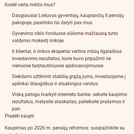
Kodėl verta rinktis mus?
Daugiausiai Lietuvos gyventojų, kaupiančių II pensijų
pakopoje, pasirinko tai daryti pas mus.
Gyvenimo ciklo fonduose siūlome mažiausią turto
valdymo mokestį rinkoje.
Ir klientai, ir rinkos ekspertai vertina mūsų ilgalaikius
investavimo rezultatus, kurie buvo pripažinti ne
vienuose
tarptautiniuose apdovanojimuose
.
Siekdami užtikrinti stabilią grąžą jums, investuojame į
aplinkai draugiškus ir atsakingus verslus
.
Viską patogu tvarkyti interneto banke: seksite kaupimo
rezultatus, matysite ataskaitas, pateiksite prašymus ir
pan.
Pradėti kaupti
Kaupimas po 2026 m. pensijų reformos:
susipažinkite su