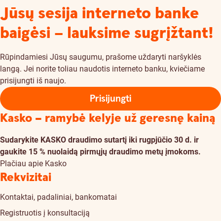
Jūsų sesija interneto banke
baigėsi – lauksime sugrįžtant!
Rūpindamiesi Jūsų saugumu, prašome uždaryti naršyklės
langą. Jei norite toliau naudotis interneto banku, kviečiame
prisijungti iš naujo.
Prisijungti
Kasko – ramybė kelyje už geresnę kainą
Sudarykite KASKO draudimo sutartį iki rugpjūčio 30 d. ir
gaukite 15 % nuolaidą pirmųjų draudimo metų įmokoms.
Plačiau apie Kasko
Rekvizitai
Kontaktai, padaliniai, bankomatai
Registruotis į konsultaciją