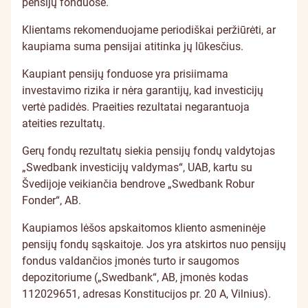
pensijų fonduose.
Klientams rekomenduojame periodiškai peržiūrėti, ar
kaupiama suma pensijai atitinka jų lūkesčius.
Kaupiant pensijų fonduose yra prisiimama
investavimo rizika ir nėra garantijų, kad investicijų
vertė padidės. Praeities rezultatai negarantuoja
ateities rezultatų.
Gerų fondų rezultatų siekia pensijų fondų valdytojas
„Swedbank investicijų valdymas“, UAB, kartu su
Švedijoje veikiančia bendrove „Swedbank Robur
Fonder“, AB.
Kaupiamos lėšos apskaitomos kliento asmeninėje
pensijų fondų sąskaitoje. Jos yra atskirtos nuo pensijų
fondus valdančios įmonės turto ir saugomos
depozitoriume („Swedbank“, AB, įmonės kodas
112029651, adresas Konstitucijos pr. 20 A, Vilnius).