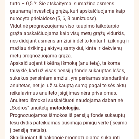
turto – 0,5 % Šie atskaitymai sumažina asmens
gaunamą investicijų grąžą, kuri apskaičiuojama kaip
nurodyta prielaidose (5, 6, 8 punktuose).
Vidutinė prognozuojama viso kaupimo laikotarpio
grąža apskaičiuojama kaip visų metų grąžų vidurkis,
nes didėjant asmens amžiui ir dėl to kintant rizikingų ir
mažiau rizikingų aktyvų santykiui, kinta ir kiekvienų
metų prognozuojama grąža.
Apskaičiuojant tikėtiną išmoką (anuitetą), taikoma
taisyklė, kad už visas pensijų fonde sukauptas lėšas,
sukakus pensiniam amžiui, yra perkamas standartinis
anuitetas, net jei už sukauptą sumą pagal teisės aktų
reikalavimus anuiteto įsigijimas nėra privalomas.
Anuiteto išmokai suskaičiuoti naudojama dabartinė
„Sodros“ anuitetų
metodologija
.
Prognozuojamos išmokos iš pensijų fonde sukauptų
lėšų dydis pateikiamas būsimąja pinigų verte (išėjimo
į pensiją metais).
Skaičiuojant III pakopoje prognozuojamą sukaupti