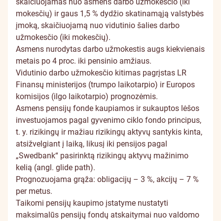
skaičiuojamas nuo asmens darbo užmokesčio (iki
mokesčių) ir gaus 1,5 % dydžio skatinamąją valstybės
įmoką, skaičiuojamą nuo vidutinio šalies darbo
užmokesčio (iki mokesčių).
Asmens nurodytas darbo užmokestis augs kiekvienais
metais po 4 proc. iki pensinio amžiaus.
Vidutinio darbo užmokesčio kitimas pagrįstas LR
Finansų ministerijos (trumpo laikotarpio) ir Europos
komisijos (ilgo laikotarpio) prognozėmis.
Asmens pensijų fonde kaupiamos ir sukauptos lėšos
investuojamos pagal gyvenimo ciklo fondo principus,
t. y. rizikingų ir mažiau rizikingų aktyvų santykis kinta,
atsižvelgiant į laiką, likusį iki pensijos pagal
„Swedbank“ pasirinktą rizikingų aktyvų mažinimo
kelią (angl. glide path).
Prognozuojama grąža: obligacijų – 3 %, akcijų – 7 %
per metus.
Taikomi pensijų kaupimo įstatyme nustatyti
maksimalūs pensijų fondų atskaitymai nuo valdomo