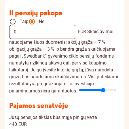
II pensijų pakopa
Taip
Ne
EUR
Skaičiavimui
naudojame šiuos duomenis: akcijų grąža – 7 %,
obligacijų grąža – 3 %, o bendra grąža skaičiuojama
pagal „Swedbank“ gyvenimo ciklo pensijų fondams
numatytą rizikingų aktyvų dalį per visą kaupimo
laikotarpį. Jeigu įvesite kitokią grąžą, jūsų nurodyta
grąža bus naudojama skaičiavimams. Visi pateikiami
rezultatai yra prognozuojami, o investicijų
pajamingumas nėra garantuotas.
Pajamos senatvėje
Jūsų pensijos tikslas būsimąja pinigų verte
440
EUR