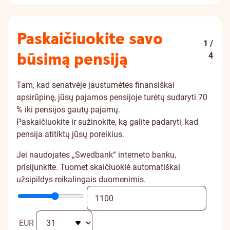
Paskaičiuokite savo
1 /
būsimą pensiją
4
Tam, kad senatvėje jaustumėtės finansiškai
apsirūpinę, jūsų pajamos pensijoje turėtų sudaryti 70
% iki pensijos gautų pajamų.
Paskaičiuokite ir sužinokite, ką galite padaryti, kad
pensija atitiktų jūsų poreikius.
Jei naudojatės „Swedbank“ interneto banku,
prisijunkite. Tuomet skaičiuoklė automatiškai
užsipildys reikalingais duomenimis.
EUR