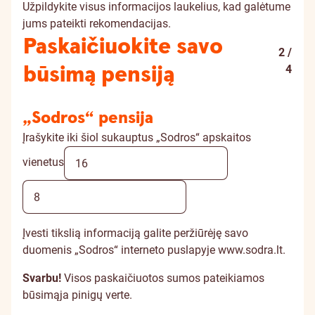
Užpildykite visus informacijos laukelius, kad galėtume
jums pateikti rekomendacijas.
Paskaičiuokite savo
2 /
būsimą pensiją
4
„Sodros“ pensija
Įrašykite iki šiol sukauptus „Sodros“ apskaitos
vienetus
Įvesti tikslią informaciją galite peržiūrėję savo
duomenis „Sodros“ interneto puslapyje
www.sodra.lt
.
Svarbu!
Visos paskaičiuotos sumos pateikiamos
būsimąja pinigų verte.