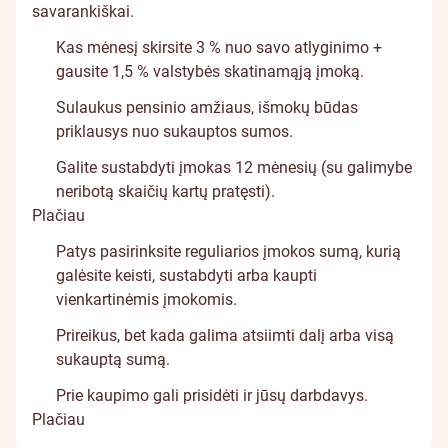
savarankiškai.
Kas mėnesį skirsite 3 % nuo savo atlyginimo +
gausite 1,5 % valstybės skatinamąją įmoką.
Sulaukus pensinio amžiaus, išmokų būdas
priklausys nuo sukauptos sumos.
Galite sustabdyti įmokas 12 mėnesių (su galimybe
neribotą skaičių kartų pratęsti).
Plačiau
Patys pasirinksite reguliarios įmokos sumą, kurią
galėsite keisti, sustabdyti arba kaupti
vienkartinėmis įmokomis.
Prireikus, bet kada galima atsiimti dalį arba visą
sukauptą sumą.
Prie kaupimo gali prisidėti ir
jūsų darbdavys
.
Plačiau