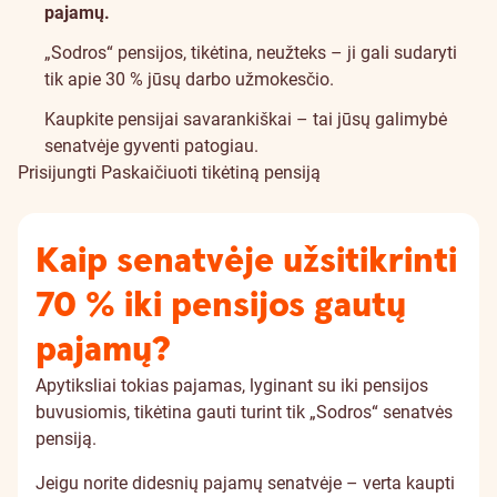
pajamų.
„Sodros“ pensijos, tikėtina, neužteks – ji gali sudaryti
tik apie 30 % jūsų darbo užmokesčio.
Kaupkite pensijai savarankiškai – tai jūsų galimybė
senatvėje gyventi patogiau.
Prisijungti
Paskaičiuoti tikėtiną pensiją
Kaip senatvėje užsitikrinti
70 % iki pensijos gautų
pajamų?
Apytiksliai tokias pajamas, lyginant su iki pensijos
buvusiomis, tikėtina gauti turint tik „Sodros“ senatvės
pensiją.
Jeigu norite didesnių pajamų senatvėje – verta kaupti