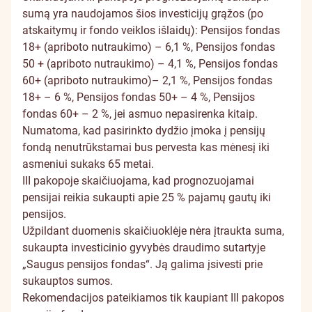
sumą yra naudojamos šios investicijų grąžos (po
atskaitymų ir fondo veiklos išlaidų): Pensijos fondas
18+ (apriboto nutraukimo) – 6,1 %, Pensijos fondas
50 + (apriboto nutraukimo) – 4,1 %, Pensijos fondas
60+ (apriboto nutraukimo)– 2,1 %, Pensijos fondas
18+ – 6 %, Pensijos fondas 50+ – 4 %, Pensijos
fondas 60+ – 2 %, jei asmuo nepasirenka kitaip.
Numatoma, kad pasirinkto dydžio įmoka į pensijų
fondą nenutrūkstamai bus pervesta kas mėnesį iki
asmeniui sukaks 65 metai.
III pakopoje skaičiuojama, kad prognozuojamai
pensijai reikia sukaupti apie 25 % pajamų gautų iki
pensijos.
Užpildant duomenis skaičiuoklėje nėra įtraukta suma,
sukaupta investicinio gyvybės draudimo sutartyje
„Saugus pensijos fondas“. Ją galima įsivesti prie
sukauptos sumos.
Rekomendacijos pateikiamos tik kaupiant III pakopos