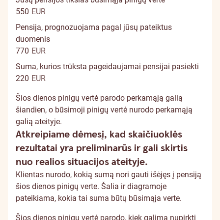
550
EUR
Pensija, prognozuojama pagal jūsų pateiktus
duomenis
770
EUR
Suma, kurios trūksta pageidaujamai pensijai pasiekti
220
EUR
Šios dienos pinigų vertė parodo perkamąją galią
šiandien, o būsimoji pinigų vertė nurodo perkamąją
galią ateityje.
Atkreipiame dėmesį, kad skaičiuoklės
rezultatai yra preliminarūs ir gali skirtis
nuo realios situacijos ateityje.
Klientas nurodo, kokią sumą nori gauti išėjęs į pensiją
šios dienos pinigų verte. Šalia ir diagramoje
pateikiama, kokia tai suma būtų būsimąja verte.
Šios dienos pinigų vertė parodo, kiek galima nupirkti