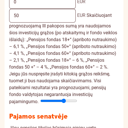
EUR
EUR
Skaičiuojant
prognozuojamą III pakopos sumą yra naudojamos
šios investicijų grąžos (po atskaitymų ir fondo veiklos
išlaidų): „Pensijos fondas 18+“ (apriboto nutraukimo)
– 6,1 %, „Pensijos fondas 50+“ (apriboto nutraukimo)
– 4,1 %, „Pensijos fondas 60+“ (apriboto nutraukimo)
– 2,1 %, „Pensijos fondas 18+“ – 6 %, „Pensijos
fondas 50 +“ – 4 %, „Pensijos fondas 60+“ – 2 %.
Jeigu jūs nuspręsite įrašyti kitokią grąžos reikšmę,
tuomet ji bus naudojama skaičiavimams. Visi
pateikiami rezultatai yra prognozuojami, pensijų
fondo valdytojas negarantuoja investicijų
pajamingumo.
Pajamos senatvėje
Jūsų pensijos tikslas būsimąja pinigų verte