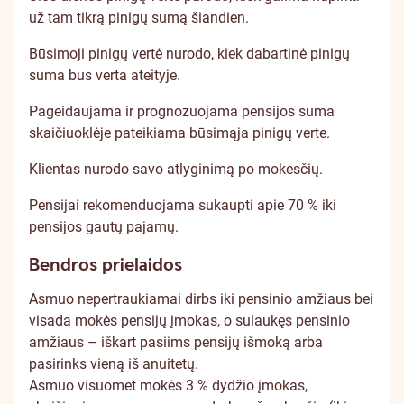
už tam tikrą pinigų sumą šiandien.
Būsimoji pinigų vertė nurodo, kiek dabartinė pinigų
suma bus verta ateityje.
Pageidaujama ir prognozuojama pensijos suma
skaičiuoklėje pateikiama būsimąja pinigų verte.
Klientas nurodo savo atlyginimą po mokesčių.
Pensijai rekomenduojama sukaupti apie 70 % iki
pensijos gautų pajamų.
Bendros prielaidos
Asmuo nepertraukiamai dirbs iki pensinio amžiaus bei
visada mokės pensijų įmokas, o sulaukęs pensinio
amžiaus – iškart pasiims pensijų išmoką arba
pasirinks vieną iš anuitetų.
Asmuo visuomet mokės 3 % dydžio įmokas,