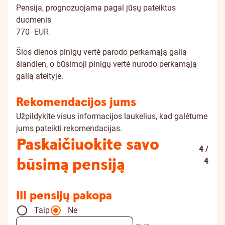
Pensija, prognozuojama pagal jūsų pateiktus
duomenis
770
EUR
Šios dienos pinigų vertė parodo perkamąją galią
šiandien, o būsimoji pinigų vertė nurodo perkamąją
galią ateityje.
Rekomendacijos jums
Užpildykite visus informacijos laukelius, kad galėtume
jums pateikti rekomendacijas.
Paskaičiuokite savo
4 /
būsimą pensiją
4
III pensijų pakopa
Taip
Ne