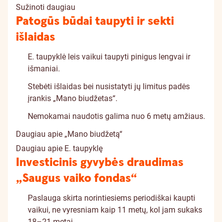
Sužinoti daugiau
Patogūs būdai taupyti ir sekti
išlaidas
E. taupyklė leis vaikui taupyti pinigus lengvai ir
išmaniai.
Stebėti išlaidas bei nusistatyti jų limitus padės
įrankis „Mano biudžetas“.
Nemokamai naudotis galima nuo 6 metų amžiaus.
Daugiau apie „Mano biudžetą“
Daugiau apie E. taupyklę
Investicinis gyvybės draudimas
„Saugus vaiko fondas“
Paslauga skirta norintiesiems periodiškai kaupti
vaikui, ne vyresniam kaip 11 metų, kol jam sukaks
18–21 metai.