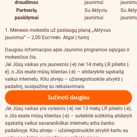
draudimas
jaunimui
jaunim
Partnerių
Su Aktyviu
Su Akty
pasiūlymai
jaunimui
jaunim
1. Mėnesio mokestis už paslaugų planą „Aktyvus
jaunimui“ – 2,00 Eur/mėn.
Atgal į turinį
Daugiau informacijos apie Jaunimo programos sąlygas ir
mokesčius
čia
.
Jei Jūsų vaikas yra jaunesnis (-ė) nei 14 metų LR pilietis (-
ė), o Jūs esate mūsų klientas (-ė) – atidarykite sąskaitą
vaikui internetu. Kitu atveju – užsiregistruokite atvykti į
padalinį, susipažinę su reikalavimais.
Sužinoti daugiau
Jei Jūsų vaikas yra vyresnis (-ė) nei 13 metų LR pilietis (-ė),
o Jūs esate mūsų klientas (-ė) – suteikite sutikimą atidaryti
sąskaitą vaikui savarankiškai internetu arba banko
padalinyje. Kitu atveju – užsiregistruokite atvykti kartu su