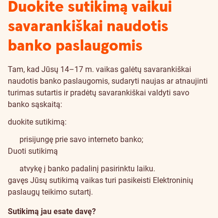
Duokite sutikimą vaikui
savarankiškai naudotis
banko paslaugomis
Tam, kad Jūsų 14–17 m. vaikas galėtų savarankiškai
naudotis banko paslaugomis, sudaryti naujas ar atnaujinti
turimas sutartis ir pradėtų savarankiškai valdyti savo
banko sąskaitą:
duokite sutikimą:
prisijungę prie savo interneto banko;
Duoti sutikimą
atvykę į banko padalinį
pasirinktu laiku
.
gavęs Jūsų sutikimą vaikas turi
pasikeisti Elektroninių
paslaugų teikimo sutartį
.
Sutikimą jau esate davę?