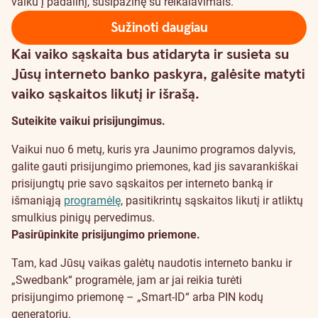
vaiku į padalinį, susipažinę su reikalavimais.
Sužinoti daugiau
Kai vaiko sąskaita bus atidaryta ir susieta su
Jūsų interneto banko paskyra, galėsite matyti
vaiko sąskaitos likutį ir išrašą.
Suteikite vaikui prisijungimus.
Vaikui nuo 6 metų, kuris yra Jaunimo programos dalyvis,
galite gauti prisijungimo priemones, kad jis savarankiškai
prisijungtų prie savo sąskaitos per interneto banką ir
išmaniąją
programėlę
, pasitikrintų sąskaitos likutį ir atliktų
smulkius pinigų pervedimus.
Pasirūpinkite prisijungimo priemone.
Tam, kad Jūsų vaikas galėtų naudotis interneto banku ir
„Swedbank“ programėle, jam ar jai reikia turėti
prisijungimo priemonę – „Smart-ID“ arba PIN kodų
generatorių.