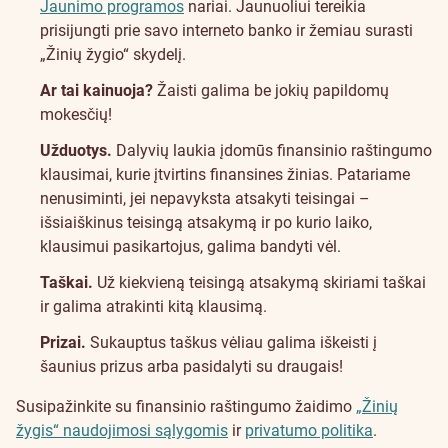
Jaunimo programos
nariai. Jaunuoliui tereikia
prisijungti prie savo interneto banko ir žemiau surasti
„Žinių žygio“ skydelį.
Ar tai kainuoja?
Žaisti galima be jokių papildomų
mokesčių!
Užduotys.
Dalyvių laukia įdomūs finansinio raštingumo
klausimai, kurie įtvirtins finansines žinias. Patariame
nenusiminti, jei nepavyksta atsakyti teisingai –
išsiaiškinus teisingą atsakymą ir po kurio laiko,
klausimui pasikartojus, galima bandyti vėl.
Taškai.
Už kiekvieną teisingą atsakymą skiriami taškai
ir galima atrakinti kitą klausimą.
Prizai.
Sukauptus taškus vėliau galima iškeisti į
šaunius prizus arba pasidalyti su draugais!
Susipažinkite su finansinio raštingumo žaidimo
„Žinių
žygis“ naudojimosi sąlygomis
ir
privatumo politika
.