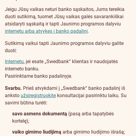
Jeigu Jūsų vaikas neturi banko sąskaitos, Jums tereikia
duoti sutikimą, tuomet Jūsų vaikas galės savarankiškai
atsidaryti sąskaitą ir tapti Jaunimo programos dalyviu
internetu arba atvykęs į banko padalinį
.
Sutikimą vaikui tapti Jaunimo programos dalyviu galite
duoti:
Internetu
, jei esate „Swedbank“ klientas ir naudojatės
interneto banku.
Pasirinktame banko padalinyje.
Svarbu.
Prieš atvykdami į „Swedbank“ banko padalinį iš
anksto
užsiregistruokite
konsultacijai pasirinktu laiku. Su
savimi būtina turėti:
savo asmens dokumentą
(pasą arba tapatybės
kortelę);
vaiko gimimo liudijimą
arba gimimo liudijimo išrašą;