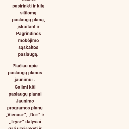
pasirinkti ir kitą
siūlomą
paslaugų planą,
įskaitant ir
Pagrindinės
mokėjimo
sąskaitos
paslaugą.
Plačiau apie
paslaugų planus
jaunimui
.
Galimi kiti
paslaugų planai
Jaunimo
programos planų
„Vienas+”
,
„Du+”
ir
„Trys+”
dalyviai
gali užsisakyti ir