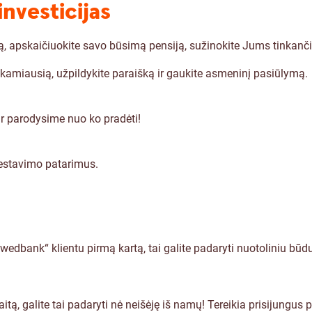
investicijas
šką, apskaičiuokite savo būsimą pensiją, sužinokite Jums tinkanč
inkamiausią, užpildykite paraišką ir gaukite asmeninį pasiūlymą.
r parodysime nuo ko pradėti!
nvestavimo patarimus.
wedbank“ klientu pirmą kartą, tai galite padaryti nuotoliniu būd
kaitą, galite tai padaryti nė neišėję iš namų! Tereikia prisijungus