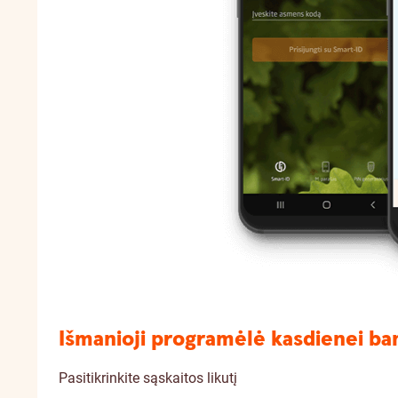
Išmanioji programėlė kasdienei ba
Pasitikrinkite sąskaitos likutį