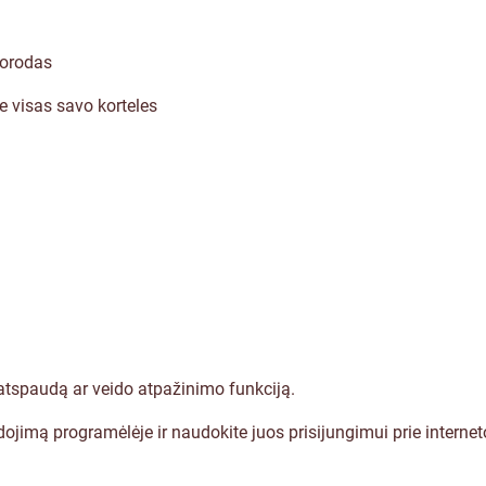
uorodas
te visas savo korteles
o atspaudą ar veido atpažinimo funkciją.
jimą programėlėje ir naudokite juos prisijungimui prie interne