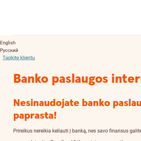
English
Русский
Tapkite klientu
Banko paslaugos inte
Nesinaudojate banko paslaug
paprasta!
Prireikus nereikia keliauti į banką, nes savo finansus galite