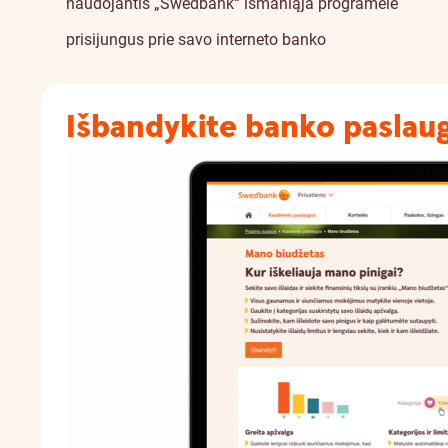
naudojantis „Swedbank“ išmaniąja programėle
prisijungus prie savo interneto banko
Išbandykite banko paslau