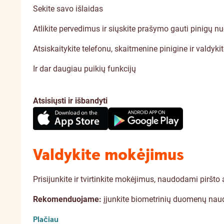
Sekite savo išlaidas
Atlikite pervedimus ir siųskite prašymo gauti pinigų n
Atsiskaitykite telefonu, skaitmenine pinigine ir valdyki
Ir dar daugiau puikių funkcijų
Atsisiųsti ir išbandyti
Valdykite mokėjimus
Prisijunkite ir tvirtinkite mokėjimus, naudodami piršt
Rekomenduojame:
įjunkite biometrinių duomenų naudo
Plačiau