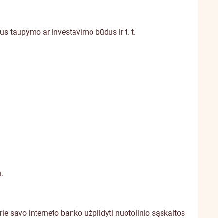
ius taupymo ar investavimo būdus ir t. t.
u.
 prie savo interneto banko užpildyti nuotolinio sąskaitos