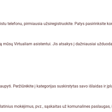
tu telefonu, pirmiausia užsiregistruokite. Patys pasirinksite kon
ą mūsų Virtualiam asistentui. Jis atsakys į dažniausiai užduod
aupyti. Peržiūrėkite į kategorijas suskirstytas savo išlaidas ir įp
latinius mokėjimus, pvz., sąskaitas už komunalines paslaugas, i