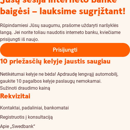
baigėsi – lauksime sugrįžtant!
Rūpindamiesi Jūsų saugumu, prašome uždaryti naršyklės
langą. Jei norite toliau naudotis interneto banku, kviečiame
prisijungti iš naujo.
Prisijungti
10 priežasčių kelyje jaustis saugiau
Netikėtumai kelyje ne bėda! Apdraudę lengvąjį automobilį,
gaukite 10 pagalbos kelyje paslaugų nemokamai.
Sužinoti draudimo kainą
Rekvizitai
Kontaktai, padaliniai, bankomatai
Registruotis į konsultaciją
Apie „Swedbank“