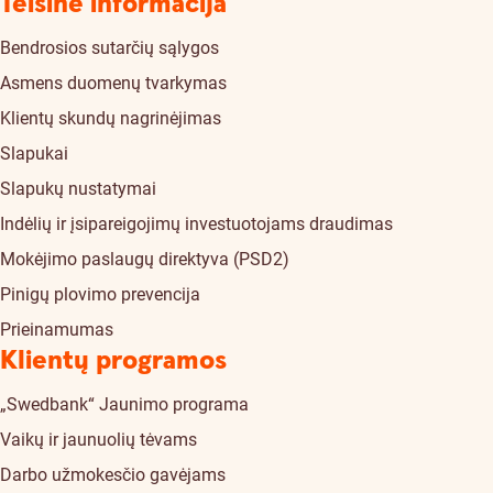
Teisinė informacija
Bendrosios sutarčių sąlygos
Asmens duomenų tvarkymas
Klientų skundų nagrinėjimas
Slapukai
Slapukų nustatymai
Indėlių ir įsipareigojimų investuotojams draudimas
Mokėjimo paslaugų direktyva (PSD2)
Pinigų plovimo prevencija
Prieinamumas
Klientų programos
„Swedbank“ Jaunimo programa
Vaikų ir jaunuolių tėvams
Darbo užmokesčio gavėjams