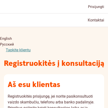
Prisijungti
Kontaktai
English
Русский
Tapkite klientu
Registruokitės į konsultaciją
Aš esu klientas
Registruokitės prisijungę, jei norite pasikonsultuoti
vaizdo skambučiu, telefonu arba banko padalinyje.
Prireikus galėsite keisti konsultacijos laiką ar ją