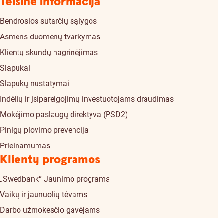
Teisinė informacija
Bendrosios sutarčių sąlygos
Asmens duomenų tvarkymas
Klientų skundų nagrinėjimas
Slapukai
Slapukų nustatymai
Indėlių ir įsipareigojimų investuotojams draudimas
Mokėjimo paslaugų direktyva (PSD2)
Pinigų plovimo prevencija
Prieinamumas
Klientų programos
„Swedbank“ Jaunimo programa
Vaikų ir jaunuolių tėvams
Darbo užmokesčio gavėjams