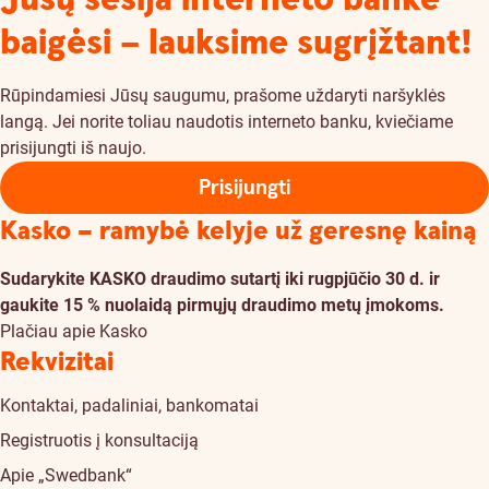
baigėsi – lauksime sugrįžtant!
Rūpindamiesi Jūsų saugumu, prašome uždaryti naršyklės
langą. Jei norite toliau naudotis interneto banku, kviečiame
prisijungti iš naujo.
Prisijungti
Kasko – ramybė kelyje už geresnę kainą
Sudarykite KASKO draudimo sutartį iki rugpjūčio 30 d. ir
gaukite 15 % nuolaidą pirmųjų draudimo metų įmokoms.
Plačiau apie Kasko
Rekvizitai
Kontaktai, padaliniai, bankomatai
Registruotis į konsultaciją
Apie „Swedbank“