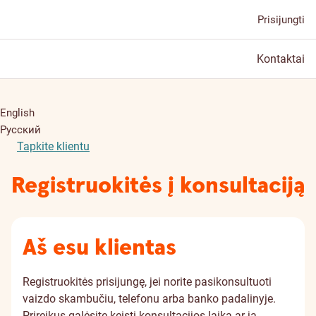
Prisijungti
Kontaktai
English
Русский
Tapkite klientu
Registruokitės į konsultaciją
Aš esu klientas
Registruokitės prisijungę, jei norite pasikonsultuoti
vaizdo skambučiu, telefonu arba banko padalinyje.
Prireikus galėsite keisti konsultacijos laiką ar ją