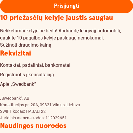
Prisijungti
10 priežasčių kelyje jaustis saugiau
Netikėtumai kelyje ne bėda! Apdraudę lengvąjį automobilį,
gaukite 10 pagalbos kelyje paslaugų nemokamai.
Sužinoti draudimo kainą
Rekvizitai
Kontaktai, padaliniai, bankomatai
Registruotis į konsultaciją
Apie „Swedbank“
„Swedbank”, AB
Konstitucijos pr. 20A, 09321 Vilnius, Lietuva
SWIFT kodas: HABALT22
Juridinio asmens kodas: 112029651
Naudingos nuorodos