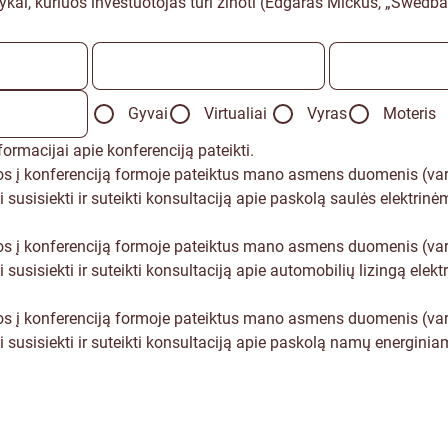
kai, kuriuos investuotojas turi žinoti (Edgaras Mickus, „Swedba
Gyvai
Virtualiai
Vyras
Moteris
macijai apie konferenciją pateikti.
jos į konferenciją formoje pateiktus mano asmens duomenis (vard
sisiekti ir suteikti konsultaciją apie paskolą saulės elektrinėm
jos į konferenciją formoje pateiktus mano asmens duomenis (vard
isiekti ir suteikti konsultaciją apie automobilių lizingą elektr
jos į konferenciją formoje pateiktus mano asmens duomenis (vard
sisiekti ir suteikti konsultaciją apie paskolą namų energiniam 