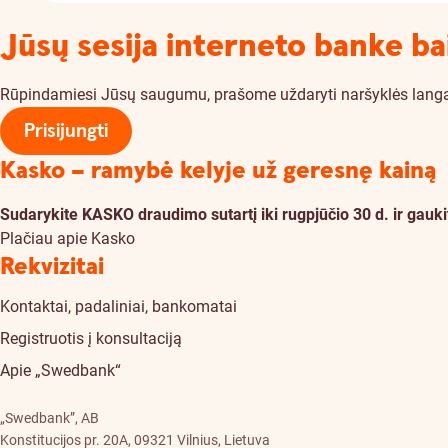
Jūsų sesija interneto banke ba
Rūpindamiesi Jūsų saugumu, prašome uždaryti naršyklės langą. Je
Prisijungti
Kasko – ramybė kelyje už geresnę kainą
Sudarykite KASKO draudimo sutartį iki rugpjūčio 30 d. ir ga
Plačiau apie Kasko
Rekvizitai
Kontaktai, padaliniai, bankomatai
Registruotis į konsultaciją
Apie „Swedbank“
„Swedbank”, AB
Konstitucijos pr. 20A, 09321 Vilnius, Lietuva