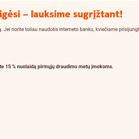
igėsi – lauksime sugrįžtant!
i norite toliau naudotis interneto banku, kviečiame prisijungti
ukite 15 % nuolaidą pirmųjų draudimo metų įmokoms.