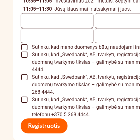
10:35–11:05
Investavimas 2021 metais. Septyni daly
11:05–11:30
Jūsų klausimai ir atsakymai į juos.
Sutinku, kad mano duomenys būtų naudojami infor
Sutinku, kad „Swedbank“, AB, tvarkytų registraci
duomenų tvarkymo tikslas – galimybė su manimi su
4444.
Sutinku, kad „Swedbank“, AB, tvarkytų registraci
duomenų tvarkymo tikslas – galimybė su manimi sus
268 4444.
Sutinku, kad „Swedbank“, AB, tvarkytų registraci
duomenų tvarkymo tikslas – galimybė su manimi su
telefonu +370 5 268 4444.
Registruotis