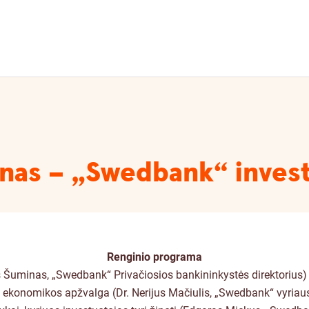
ienas – „Swedbank“ inves
Renginio programa
s Šuminas, „Swedbank“ Privačiosios bankininkystės direktorius)
 ekonomikos apžvalga (Dr. Nerijus Mačiulis, „Swedbank“ vyriau