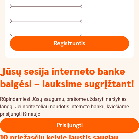
Registruotis
Jūsų sesija interneto banke
baigėsi – lauksime sugrįžtant!
Rūpindamiesi Jūsų saugumu, prašome uždaryti naršyklės
langą. Jei norite toliau naudotis interneto banku, kviečiame
prisijungti iš naujo.
Prisijungti
10 priežasčių kelyje jaustis saugiau