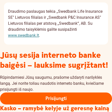
Draudimo paslaugas teikia „Swedbank Life Insurance
SE" Lietuvos filialas ir „Swedbank P&C Insurance AS"
Lietuvos filialas per atstovą „Swedbank“, AB. Su
draudimo taisyklėmis galite susipažinti
www.swedbank.lt
.
Jūsų sesija interneto banke
baigėsi – lauksime sugrįžtant!
Rūpindamiesi Jūsų saugumu, prašome uždaryti naršyklės
langą. Jei norite toliau naudotis interneto banku, kviečiame
prisijungti iš naujo.
Prisijungti
Kasko – ramybė kelyje už geresnę kainą