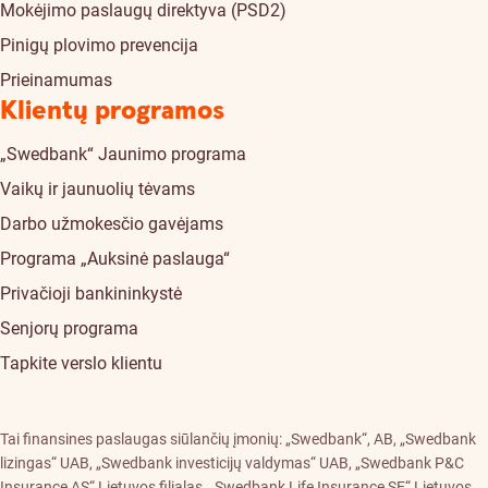
Mokėjimo paslaugų direktyva (PSD2)
Pinigų plovimo prevencija
Prieinamumas
Klientų programos
„Swedbank“ Jaunimo programa
Vaikų ir jaunuolių tėvams
Darbo užmokesčio gavėjams
Programa „Auksinė paslauga“
Privačioji bankininkystė
Senjorų programa
Tapkite verslo klientu
Tai finansines paslaugas siūlančių įmonių: „Swedbank“, AB, „Swedbank
lizingas“ UAB, „Swedbank investicijų valdymas“ UAB, „Swedbank P&C
Insurance AS“ Lietuvos filialas, „Swedbank Life Insurance SE“ Lietuvos