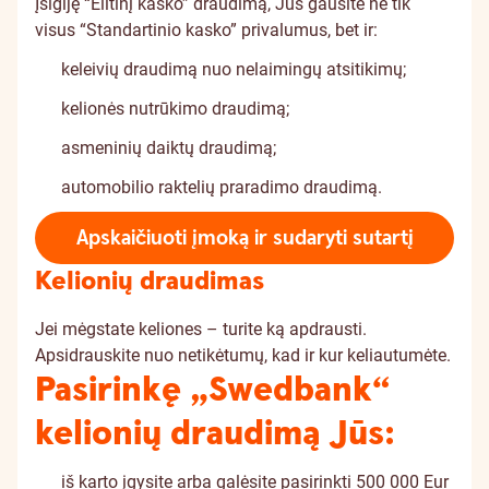
Įsigiję “Elitinį kasko” draudimą, Jūs gausite ne tik
visus “Standartinio kasko” privalumus, bet ir:
keleivių draudimą nuo nelaimingų atsitikimų;
kelionės nutrūkimo draudimą;
asmeninių daiktų draudimą;
automobilio raktelių praradimo draudimą.
Apskaičiuoti įmoką ir sudaryti sutartį
Kelionių draudimas
Jei mėgstate keliones – turite ką apdrausti.
Apsidrauskite nuo netikėtumų, kad ir kur keliautumėte.
Pasirinkę „Swedbank“
kelionių draudimą Jūs:
iš karto įgysite arba galėsite pasirinkti 500 000 Eur