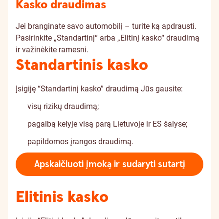
Kasko draudimas
Jei branginate savo automobilį – turite ką apdrausti.
Pasirinkite „Standartinį“ arba „Elitinį kasko“ draudimą
ir važinėkite ramesni.
Standartinis kasko
Įsigiję “Standartinį kasko” draudimą Jūs gausite:
visų rizikų draudimą;
pagalbą kelyje visą parą Lietuvoje ir ES šalyse;
papildomos įrangos draudimą.
Apskaičiuoti įmoką ir sudaryti sutartį
Elitinis kasko