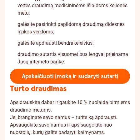
vertės draudimą medicininėms išlaidoms kelionės
metu;
galėsite pasirinkti papildomą draudimą didesnės
rizikos veikloms;
galėsite apdrausti bendrakeleivius;
draudimo sutartis visuomet bus lengvai prieinama
Jūsų interneto banke.
Apskaičiuoti įmoką ir sudaryti sutartį
Turto draudimas
Apsidrauskite dabar ir gaukite 10 % nuolaidą pirmiems
draudimo metams.
Jei branginate savo namus – turite ką apdrausti.
Apsaugokite savo namus ir apsisaugokite nuo
nuostolių, kurių galite padaryti kaimynams.