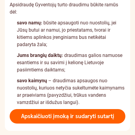
Apsidraudę Gyventojų turto draudimu būkite ramūs
dėl:
savo namų:
būsite apsaugoti nuo nuostolių, jei
Jūsų butui ar namui, jo priestatams, tvorai ir
kitiems aplinkos įrenginiams bus netikėtai
padaryta žala;
Jums brangių daiktų:
draudimas galios namuose
esantiems ir su savimi į kelionę Lietuvoje
pasiimtiems daiktams;
savo kaimynų
– draudimas apsaugos nuo
nuostolių, kuriuos netyčia sukeltumėte kaimynams
ar praeiviams (pavyzdžiui, trūkus vandens
vamzdžiui ar išdužus langui).
Apskaičiuoti įmoką ir sudaryti sutartį