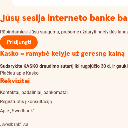
Jūsų sesija interneto banke ba
Rūpindamiesi Jūsų saugumu, prašome uždaryti naršyklės langą. Je
Prisijungti
Kasko – ramybė kelyje už geresnę kainą
Sudarykite KASKO draudimo sutartį iki rugpjūčio 30 d. ir ga
Plačiau apie Kasko
Rekvizitai
Kontaktai, padaliniai, bankomatai
Registruotis į konsultaciją
Apie „Swedbank“
„Swedbank”, AB