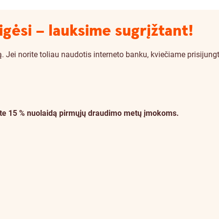
igėsi – lauksime sugrįžtant!
i norite toliau naudotis interneto banku, kviečiame prisijungti
ukite 15 % nuolaidą pirmųjų draudimo metų įmokoms.