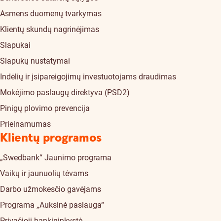
Asmens duomenų tvarkymas
Klientų skundų nagrinėjimas
Slapukai
Slapukų nustatymai
Indėlių ir įsipareigojimų investuotojams draudimas
Mokėjimo paslaugų direktyva (PSD2)
Pinigų plovimo prevencija
Prieinamumas
Klientų programos
„Swedbank“ Jaunimo programa
Vaikų ir jaunuolių tėvams
Darbo užmokesčio gavėjams
Programa „Auksinė paslauga“
Privačioji bankininkystė