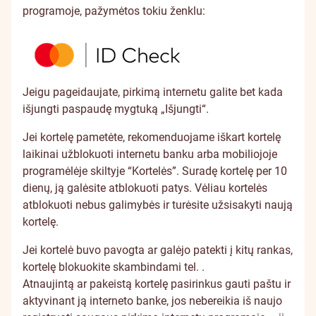
programoje, pažymėtos tokiu ženklu:
Jeigu pageidaujate, pirkimą internetu galite bet kada
išjungti paspaudę mygtuką „Išjungti“.
Jei kortelę pametėte, rekomenduojame iškart kortelę
laikinai užblokuoti internetu banku arba mobiliojoje
programėlėje skiltyje “Kortelės”. Suradę kortelę per 10
dienų, ją galėsite atblokuoti patys. Vėliau kortelės
atblokuoti nebus galimybės ir turėsite užsisakyti naują
kortelę.
Jei kortelė buvo pavogta ar galėjo patekti į kitų rankas,
kortelę blokuokite skambindami tel.
.
Atnaujintą ar pakeistą kortelę pasirinkus gauti paštu ir
aktyvinant ją interneto banke, jos nebereikia iš naujo