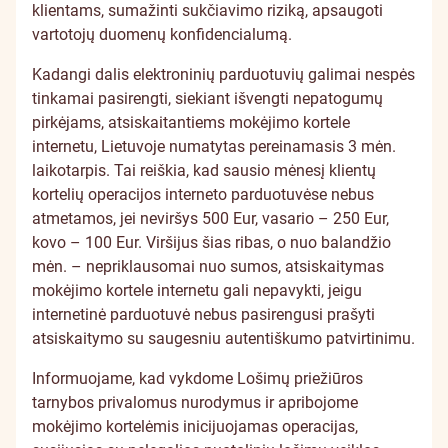
klientams, sumažinti sukčiavimo riziką, apsaugoti
vartotojų duomenų konfidencialumą.
Kadangi dalis elektroninių parduotuvių galimai nespės
tinkamai pasirengti, siekiant išvengti nepatogumų
pirkėjams, atsiskaitantiems mokėjimo kortele
internetu, Lietuvoje numatytas pereinamasis 3 mėn.
laikotarpis. Tai reiškia, kad sausio mėnesį klientų
kortelių operacijos interneto parduotuvėse nebus
atmetamos, jei neviršys 500 Eur, vasario – 250 Eur,
kovo – 100 Eur. Viršijus šias ribas, o nuo balandžio
mėn. – nepriklausomai nuo sumos, atsiskaitymas
mokėjimo kortele internetu gali nepavykti, jeigu
internetinė parduotuvė nebus pasirengusi prašyti
atsiskaitymo su saugesniu autentiškumo patvirtinimu.
Informuojame, kad vykdome Lošimų priežiūros
tarnybos privalomus nurodymus ir apribojome
mokėjimo kortelėmis inicijuojamas operacijas,