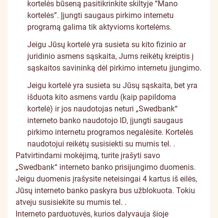
kortelės būseną pasitikrinkite skiltyje “Mano
kortelės”. Įjungti saugaus pirkimo internetu
programą galima tik aktyvioms kortelėms.
Jeigu Jūsų kortelė yra susieta su kito fizinio ar
juridinio asmens sąskaita, Jums reikėtų kreiptis į
sąskaitos savininką dėl pirkimo internetu įjungimo.
Jeigu kortelė yra susieta su Jūsų sąskaita, bet yra
išduota kito asmens vardu (kaip papildoma
kortelė) ir jos naudotojas neturi „Swedbank“
interneto banko naudotojo ID, įjungti saugaus
pirkimo internetu programos negalėsite. Kortelės
naudotojui reikėtų susisiekti su mumis tel.
.
Patvirtindami mokėjimą, turite įrašyti savo
„Swedbank“ interneto banko prisijungimo duomenis.
Jeigu duomenis įrašysite neteisingai 4 kartus iš eilės,
Jūsų interneto banko paskyra bus užblokuota. Tokiu
atveju susisiekite su mumis tel.
.
Interneto parduotuvės, kurios dalyvauja šioje