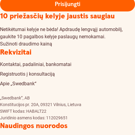
Prisijungti
10 priežasčių kelyje jaustis saugiau
Netikėtumai kelyje ne bėda! Apdraudę lengvąjį automobilį,
gaukite 10 pagalbos kelyje paslaugų nemokamai.
Sužinoti draudimo kainą
Rekvizitai
Kontaktai, padaliniai, bankomatai
Registruotis į konsultaciją
Apie „Swedbank“
„Swedbank”, AB
Konstitucijos pr. 20A, 09321 Vilnius, Lietuva
SWIFT kodas: HABALT22
Juridinio asmens kodas: 112029651
Naudingos nuorodos