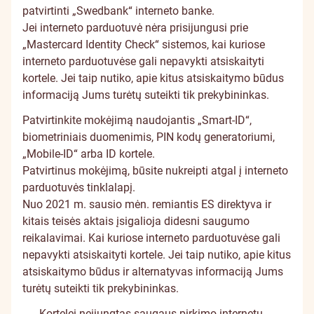
patvirtinti „Swedbank“ interneto banke.
Jei interneto parduotuvė nėra prisijungusi prie
„Mastercard Identity Check“ sistemos, kai kuriose
interneto parduotuvėse gali nepavykti atsiskaityti
kortele. Jei taip nutiko, apie kitus atsiskaitymo būdus
informaciją Jums turėtų suteikti tik prekybininkas.
Patvirtinkite mokėjimą naudojantis „Smart-ID“,
biometriniais duomenimis, PIN kodų generatoriumi,
„Mobile-ID“ arba ID kortele.
Patvirtinus mokėjimą, būsite nukreipti atgal į interneto
parduotuvės tinklalapį.
Nuo 2021 m. sausio mėn. remiantis ES direktyva ir
kitais teisės aktais įsigalioja didesni saugumo
reikalavimai. Kai kuriose interneto parduotuvėse gali
nepavykti atsiskaityti kortele. Jei taip nutiko, apie kitus
atsiskaitymo būdus ir alternatyvas informaciją Jums
turėtų suteikti tik prekybininkas.
Kortelei neįjungtas saugaus pirkimo internetu