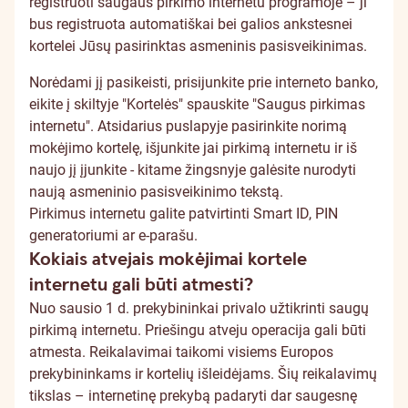
registruoti saugaus pirkimo internetu programoje – ji
bus registruota automatiškai bei galios ankstesnei
kortelei Jūsų pasirinktas asmeninis pasisveikinimas.
Norėdami jį pasikeisti, prisijunkite prie interneto banko,
eikite į skiltyje "Kortelės" spauskite "Saugus pirkimas
internetu". Atsidarius puslapyje pasirinkite norimą
mokėjimo kortelę, išjunkite jai pirkimą internetu ir iš
naujo jį įjunkite - kitame žingsnyje galėsite nurodyti
naują asmeninio pasisveikinimo tekstą.
Pirkimus internetu galite patvirtinti Smart ID, PIN
generatoriumi ar e-parašu.
Kokiais atvejais mokėjimai kortele
internetu gali būti atmesti?
Nuo sausio 1 d. prekybininkai privalo užtikrinti saugų
pirkimą internetu. Priešingu atveju operacija gali būti
atmesta. Reikalavimai taikomi visiems Europos
prekybininkams ir kortelių išleidėjams. Šių reikalavimų
tikslas – internetinę prekybą padaryti dar saugesnę