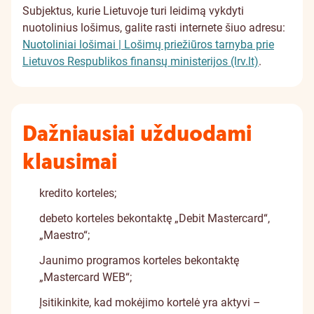
Subjektus, kurie Lietuvoje turi leidimą vykdyti
nuotolinius lošimus, galite rasti internete šiuo adresu:
Nuotoliniai lošimai | Lošimų priežiūros tarnyba prie
Lietuvos Respublikos finansų ministerijos (lrv.lt)
.
Dažniausiai užduodami
klausimai
kredito korteles;
debeto korteles bekontaktę „Debit Mastercard“,
„Maestro“;
Jaunimo programos korteles bekontaktę
„Mastercard WEB“;
Įsitikinkite, kad mokėjimo kortelė yra aktyvi –