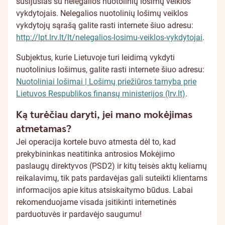
susijusias su nelegalios nuotolinių lošimų veiklos
vykdytojais. Nelegalios nuotolinių lošimų veiklos
vykdytojų sąrašą galite rasti internete šiuo adresu:
http://lpt.lrv.lt/lt/nelegalios-losimu-veiklos-vykdytojai
.
Subjektus, kurie Lietuvoje turi leidimą vykdyti
nuotolinius lošimus, galite rasti internete šiuo adresu:
Nuotoliniai lošimai | Lošimų priežiūros tarnyba prie
Lietuvos Respublikos finansų ministerijos (lrv.lt)
.
Ką turėčiau daryti, jei mano mokėjimas
atmetamas?
Jei operacija kortele buvo atmesta dėl to, kad
prekybininkas neatitinka antrosios Mokėjimo
paslaugų direktyvos (PSD2) ir kitų teisės aktų keliamų
reikalavimų, tik pats pardavėjas gali suteikti klientams
informacijos apie kitus atsiskaitymo būdus. Labai
rekomenduojame visada įsitikinti internetinės
parduotuvės ir pardavėjo saugumu!