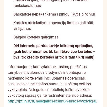
funkcionalumas
Sąskaitoje nepakankamas pinigų likutis pirkiniui
Kortelės atsiskaitymų operacijų limitas gali būti
viršijamas
Baigėsi kortelės galiojimas
Dėl interneto parduotuvėje taikomų apribojimų
(gali būti priimamos tik tam tikro tipo kortelės –
pvz. tik kredito kortelės ar tik iš tam tikrų šalių)
Informuojame, kad vykdome Lošimų priežiūros
tarnybos privalomus nurodymus ir apribojome
mokėjimo kortelėmis inicijuojamas operacijas,
susijusias su nelegalios nuotolinių lošimų veiklos
vykdytojais. Nelegalios nuotolinių lošimų veiklos
vykdytojų sąrašą galite rasti internete šiuo adresu:
http://lpt.lrv.lt/lt/nelegalios-losimu-veiklos-vykdytojai
.