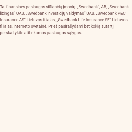
Tai finansines paslaugas siūlančių įmonių: „Swedbank“, AB, „Swedbank
lizingas“ UAB, „Swedbank investicijų valdymas“ UAB, „Swedbank P&C
Insurance AS“ Lietuvos filialas, „Swedbank Life Insurance SE“ Lietuvos
filialas, interneto svetainė. Prieš pasirašydami bet kokią sutartį
perskaitykite atitinkamos paslaugos sąlygas.