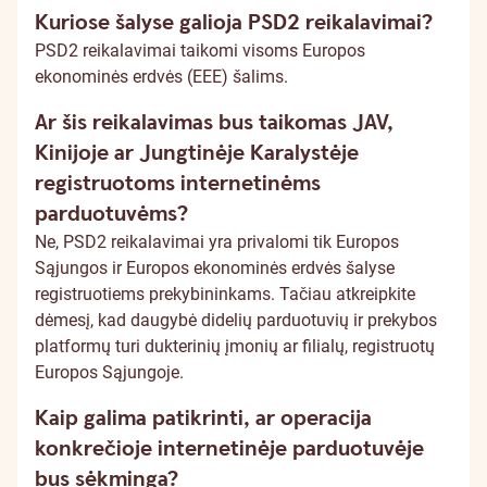
Kuriose šalyse galioja PSD2 reikalavimai?
PSD2 reikalavimai taikomi visoms Europos
ekonominės erdvės (EEE) šalims.
Ar šis reikalavimas bus taikomas JAV,
Kinijoje ar Jungtinėje Karalystėje
registruotoms internetinėms
parduotuvėms?
Ne, PSD2 reikalavimai yra privalomi tik Europos
Sąjungos ir Europos ekonominės erdvės šalyse
registruotiems prekybininkams. Tačiau atkreipkite
dėmesį, kad daugybė didelių parduotuvių ir prekybos
platformų turi dukterinių įmonių ar filialų, registruotų
Europos Sąjungoje.
Kaip galima patikrinti, ar operacija
konkrečioje internetinėje parduotuvėje
bus sėkminga?