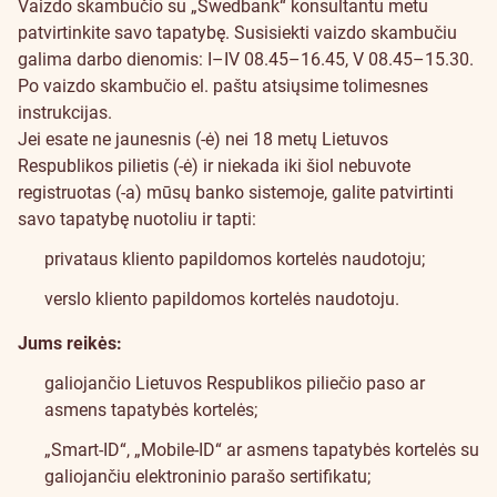
Vaizdo skambučio su „Swedbank“ konsultantu metu
patvirtinkite savo tapatybę. Susisiekti vaizdo skambučiu
galima darbo dienomis: I–IV 08.45–16.45, V 08.45–15.30.
Po vaizdo skambučio el. paštu atsiųsime tolimesnes
instrukcijas.
Jei esate ne jaunesnis (-ė) nei 18 metų Lietuvos
Respublikos pilietis (-ė) ir niekada iki šiol nebuvote
registruotas (-a) mūsų banko sistemoje, galite patvirtinti
savo tapatybę nuotoliu ir tapti:
privataus kliento papildomos kortelės naudotoju
;
verslo kliento papildomos kortelės naudotoju
.
Jums reikės:
galiojančio Lietuvos Respublikos piliečio paso ar
asmens tapatybės kortelės;
„Smart-ID“
, „Mobile-ID“ ar asmens tapatybės kortelės su
galiojančiu elektroninio parašo sertifikatu;