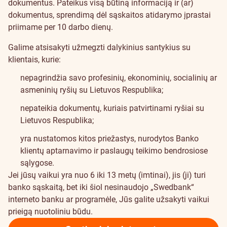
dokumentus. Pateikus visą būtiną informaciją ir (ar)
dokumentus, sprendimą dėl sąskaitos atidarymo įprastai
priimame per 10 darbo dienų.
Galime atsisakyti užmegzti dalykinius santykius su
klientais, kurie:
nepagrindžia savo profesinių, ekonominių, socialinių ar
asmeninių ryšių su Lietuvos Respublika;
nepateikia dokumentų, kuriais patvirtinami ryšiai su
Lietuvos Respublika;
yra nustatomos kitos priežastys, nurodytos
Banko
klientų aptarnavimo ir paslaugų teikimo bendrosiose
sąlygose
.
Jei jūsų vaikui yra nuo 6 iki 13 metų (imtinai), jis (ji) turi
banko sąskaitą, bet iki šiol nesinaudojo „Swedbank“
interneto banku ar programėle, Jūs galite užsakyti vaikui
prieigą nuotoliniu būdu.