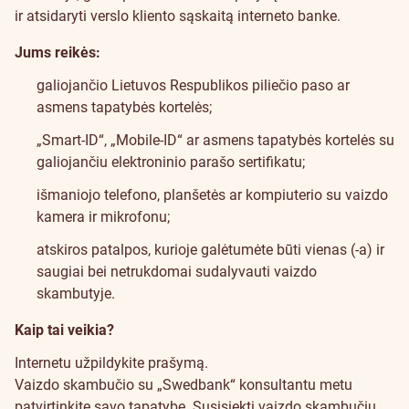
ir atsidaryti verslo kliento sąskaitą interneto banke.
Jums reikės:
galiojančio Lietuvos Respublikos piliečio paso ar
asmens tapatybės kortelės;
„Smart-ID“
, „Mobile-ID“ ar asmens tapatybės kortelės su
galiojančiu elektroninio parašo sertifikatu;
išmaniojo telefono, planšetės ar kompiuterio su vaizdo
kamera ir mikrofonu;
atskiros patalpos, kurioje galėtumėte būti vienas (-a) ir
saugiai bei netrukdomai sudalyvauti vaizdo
skambutyje.
Kaip tai veikia?
Internetu užpildykite prašymą.
Vaizdo skambučio su „Swedbank“ konsultantu metu
patvirtinkite savo tapatybę. Susisiekti vaizdo skambučiu