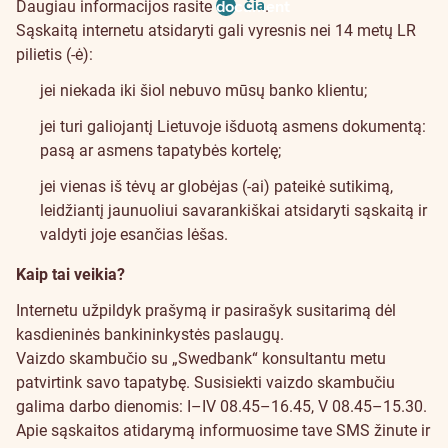
čia
Daugiau informacijos rasite
document
.
Sąskaitą internetu atsidaryti gali vyresnis nei 14 metų LR
pilietis (-ė):
jei niekada iki šiol nebuvo mūsų banko klientu;
jei turi galiojantį Lietuvoje išduotą asmens dokumentą:
pasą ar asmens tapatybės kortelę;
jei vienas iš tėvų ar globėjas (-ai) pateikė
sutikimą
,
leidžiantį jaunuoliui savarankiškai atsidaryti sąskaitą ir
valdyti joje esančias lėšas.
Kaip tai veikia?
Internetu užpildyk prašymą ir pasirašyk susitarimą dėl
kasdieninės bankininkystės paslaugų.
Vaizdo skambučio su „Swedbank“ konsultantu metu
patvirtink savo tapatybę. Susisiekti vaizdo skambučiu
galima darbo dienomis: I–IV 08.45–16.45, V 08.45–15.30.
Apie sąskaitos atidarymą informuosime tave SMS žinute ir