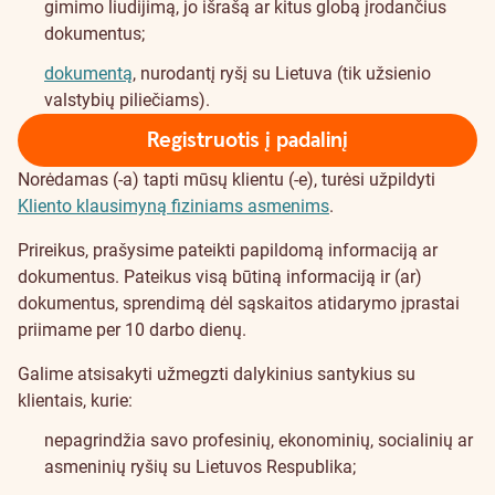
gimimo liudijimą, jo išrašą ar kitus globą įrodančius
dokumentus;
dokumentą
, nurodantį ryšį su Lietuva (tik užsienio
valstybių piliečiams).
Registruotis į padalinį
Norėdamas (-a) tapti mūsų klientu (-e), turėsi užpildyti
Kliento klausimyną fiziniams asmenims
.
Prireikus, prašysime pateikti papildomą informaciją ar
dokumentus. Pateikus visą būtiną informaciją ir (ar)
dokumentus, sprendimą dėl sąskaitos atidarymo įprastai
priimame per 10 darbo dienų.
Galime atsisakyti užmegzti dalykinius santykius su
klientais, kurie:
nepagrindžia savo profesinių, ekonominių, socialinių ar
asmeninių ryšių su Lietuvos Respublika;