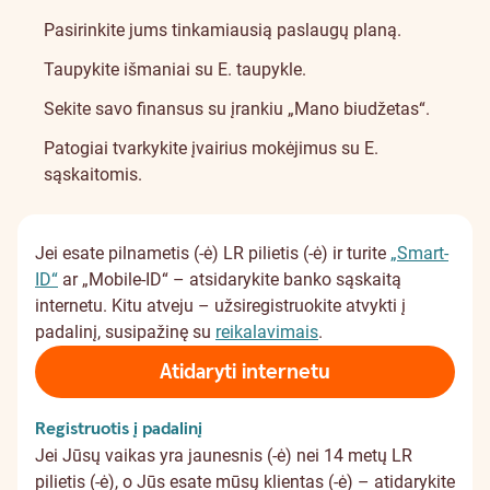
Pasirinkite jums tinkamiausią
paslaugų planą
.
Taupykite išmaniai su
E. taupykle
.
Sekite savo finansus su įrankiu
„Mano biudžetas“
.
Patogiai tvarkykite įvairius mokėjimus su
E.
sąskaitomis
.
Jei esate pilnametis (-ė) LR pilietis (-ė) ir turite
„Smart-
ID“
ar „Mobile-ID“ – atsidarykite banko sąskaitą
internetu. Kitu atveju – užsiregistruokite atvykti į
padalinį, susipažinę su
reikalavimais
.
Atidaryti internetu
Registruotis į padalinį
Jei Jūsų vaikas yra jaunesnis (-ė) nei 14 metų LR
pilietis (-ė), o Jūs esate mūsų klientas (-ė) – atidarykite