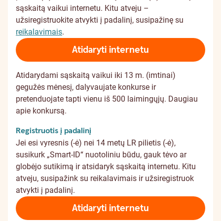
sąskaitą vaikui internetu. Kitu atveju –
užsiregistruokite atvykti į padalinį, susipažinę su
reikalavimais
.
Atidaryti internetu
Atidarydami sąskaitą vaikui iki 13 m. (imtinai)
gegužės mėnesį, dalyvaujate konkurse ir
pretenduojate tapti vienu iš 500 laimingųjų.
Daugiau
apie konkursą
.
Registruotis į padalinį
Jei esi vyresnis (-ė) nei 14 metų LR pilietis (-ė),
susikurk „Smart-ID“
nuotoliniu būdu
, gauk tėvo ar
globėjo
sutikimą
ir atsidaryk sąskaitą internetu. Kitu
atveju, susipažink su
reikalavimais
ir užsiregistruok
atvykti į padalinį.
Atidaryti internetu