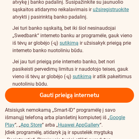
atvykę į banko padalinį. Susipažinkite su jaunuolio
sąskaitos atidarymo reikalavimais ir
užsiregistruokite
atvykti į pasirinktą banko padalinį.
Jei turi banko sąskaitą, bet iki šiol nesinaudojai
„Swedbank“ interneto banku ar programėle, gauk vieno
iš tėvų ar globėjo (-ų)
sutikimą
ir užsisakyk prieigą prie
interneto banko nuotoliniu būdu.
Jei jau turi prieigą prie interneto banko, bet nori
pasikeisti pervedimų limitus ir naudotojo teises, gauk
vieno iš tėvų ar globėjo (-ų)
sutikimą
ir atlik pakeitimus
nuotoliniu būdu.
Gauti prieigą internetu
Atsisiųsk nemokamą „Smart-ID“ programėlę į savo
išmanųjį telefoną arba planšetinį kompiuterį iš „
Google
Play
“, „
App Store
“ arba „
Huawei AppGallery
“.
Įdiek programėlę, atidaryk ją ir spustelėk mygtuką