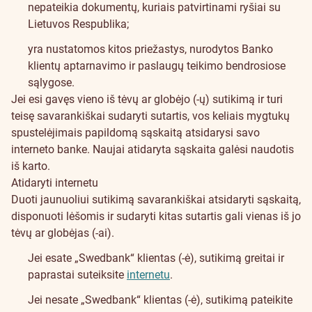
nepateikia dokumentų, kuriais patvirtinami ryšiai su
Lietuvos Respublika;
yra nustatomos kitos priežastys, nurodytos
Banko
klientų aptarnavimo ir paslaugų teikimo bendrosiose
sąlygose
.
Jei esi gavęs vieno iš tėvų ar globėjo (-ų)
sutikimą
ir turi
teisę savarankiškai sudaryti sutartis, vos keliais mygtukų
spustelėjimais papildomą sąskaitą atsidarysi savo
interneto banke. Naujai atidaryta sąskaita galėsi naudotis
iš karto.
Atidaryti internetu
Duoti jaunuoliui sutikimą savarankiškai atsidaryti sąskaitą,
disponuoti lėšomis ir sudaryti kitas sutartis gali vienas iš jo
tėvų ar globėjas (-ai).
Jei esate „Swedbank“ klientas (-ė), sutikimą greitai ir
paprastai suteiksite
internetu
.
Jei nesate „Swedbank“ klientas (-ė), sutikimą pateikite