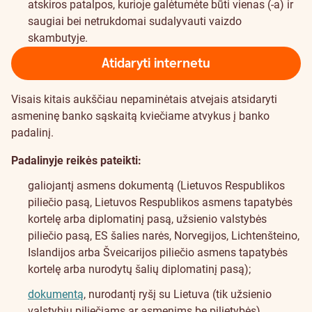
atskiros patalpos, kurioje galėtumėte būti vienas (-a) ir
saugiai bei netrukdomai sudalyvauti vaizdo
skambutyje.
Atidaryti internetu
Visais kitais aukščiau nepaminėtais atvejais atsidaryti
asmeninę banko sąskaitą kviečiame atvykus į banko
padalinį.
Padalinyje reikės pateikti:
galiojantį asmens dokumentą (Lietuvos Respublikos
piliečio pasą, Lietuvos Respublikos asmens tapatybės
kortelę arba diplomatinį pasą, užsienio valstybės
piliečio pasą, ES šalies narės, Norvegijos, Lichtenšteino,
Islandijos arba Šveicarijos piliečio asmens tapatybės
kortelę arba nurodytų šalių diplomatinį pasą);
dokumentą
, nurodantį ryšį su Lietuva (tik užsienio
valstybių piliečiams ar asmenims be pilietybės).