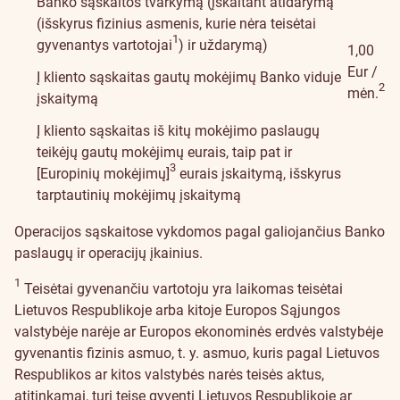
Banko sąskaitos tvarkymą (įskaitant atidarymą
(išskyrus fizinius asmenis, kurie nėra teisėtai
1
gyvenantys vartotojai
) ir uždarymą)
1,00
Eur /
Į kliento sąskaitas gautų mokėjimų Banko viduje
2
mėn.
įskaitymą
Į kliento sąskaitas iš kitų mokėjimo paslaugų
teikėjų gautų mokėjimų eurais, taip pat ir
3
[Europinių mokėjimų]
eurais įskaitymą, išskyrus
tarptautinių mokėjimų įskaitymą
Operacijos sąskaitose vykdomos pagal galiojančius Banko
paslaugų ir operacijų įkainius.
1
Teisėtai gyvenančiu vartotoju yra laikomas teisėtai
Lietuvos Respublikoje arba kitoje Europos Sąjungos
valstybėje narėje ar Europos ekonominės erdvės valstybėje
gyvenantis fizinis asmuo, t. y. asmuo, kuris pagal Lietuvos
Respublikos ar kitos valstybės narės teisės aktus,
atitinkamai, turi teisę gyventi Lietuvos Respublikoje ar