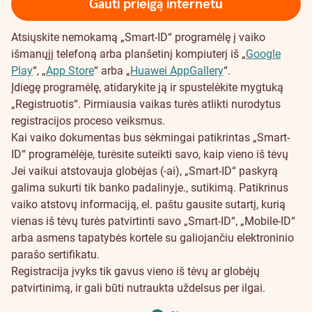
Gauti prieigą internetu
Atsiųskite nemokamą „Smart-ID“ programėlę į vaiko
išmanųjį telefoną arba planšetinį kompiuterį iš „
Google
Play
“, „
App Store
“ arba „
Huawei AppGallery
“.
Įdiegę programėlę, atidarykite ją ir spustelėkite mygtuką
„Registruotis“. Pirmiausia vaikas turės atlikti nurodytus
registracijos proceso veiksmus.
Kai vaiko dokumentas bus sėkmingai patikrintas „Smart-
ID“ programėlėje, turėsite suteikti savo, kaip vieno iš tėvų
Jei vaikui atstovauja globėjas (-ai), „Smart-ID“ paskyrą
galima sukurti tik banko padalinyje.
, sutikimą. Patikrinus
vaiko atstovų informaciją, el. paštu gausite sutartį, kurią
vienas iš tėvų turės patvirtinti savo „Smart-ID“, „Mobile-ID“
arba asmens tapatybės kortele su galiojančiu elektroninio
parašo sertifikatu.
Registracija įvyks tik gavus vieno iš tėvų ar globėjų
patvirtinimą, ir gali būti nutraukta uždelsus per ilgai.