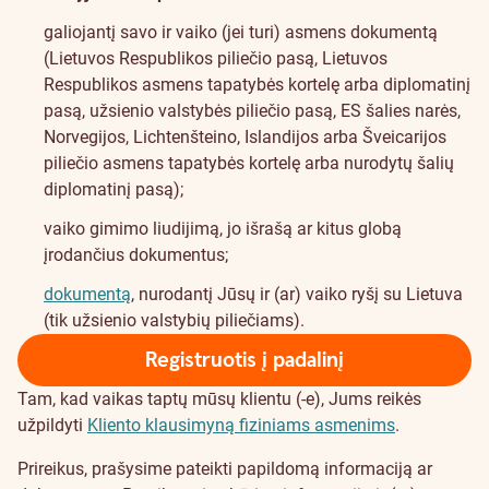
galiojantį savo ir vaiko (jei turi) asmens dokumentą
(Lietuvos Respublikos piliečio pasą, Lietuvos
Respublikos asmens tapatybės kortelę arba diplomatinį
pasą, užsienio valstybės piliečio pasą, ES šalies narės,
Norvegijos, Lichtenšteino, Islandijos arba Šveicarijos
piliečio asmens tapatybės kortelę arba nurodytų šalių
diplomatinį pasą);
vaiko gimimo liudijimą, jo išrašą ar kitus globą
įrodančius dokumentus;
dokumentą
, nurodantį Jūsų ir (ar) vaiko ryšį su Lietuva
(tik užsienio valstybių piliečiams).
Registruotis į padalinį
Tam, kad vaikas taptų mūsų klientu (-e), Jums reikės
užpildyti
Kliento klausimyną fiziniams asmenims
.
Prireikus, prašysime pateikti papildomą informaciją ar