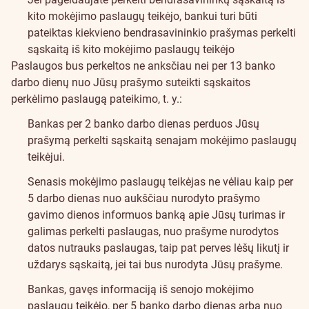
kito mokėjimo paslaugų teikėjo, bankui turi būti
pateiktas kiekvieno bendrasavininkio prašymas perkelti
sąskaitą iš kito mokėjimo paslaugų teikėjo
Paslaugos bus perkeltos ne anksčiau nei per 13 banko
darbo dienų nuo Jūsų prašymo suteikti sąskaitos
perkėlimo paslaugą pateikimo, t. y.:
Bankas per 2 banko darbo dienas perduos Jūsų
prašymą perkelti sąskaitą senajam mokėjimo paslaugų
teikėjui.
Senasis mokėjimo paslaugų teikėjas ne vėliau kaip per
5 darbo dienas nuo aukščiau nurodyto prašymo
gavimo dienos informuos banką apie Jūsų turimas ir
galimas perkelti paslaugas, nuo prašyme nurodytos
datos nutrauks paslaugas, taip pat perves lėšų likutį ir
uždarys sąskaitą, jei tai bus nurodyta Jūsų prašyme.
Bankas, gavęs informaciją iš senojo mokėjimo
paslaugų teikėjo, per 5 banko darbo dienas arba nuo