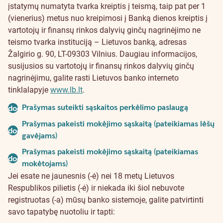
įstatymų numatyta tvarka kreiptis į teismą, taip pat per 1
(vienerius) metus nuo kreipimosi į Banką dienos kreiptis į
vartotojų ir finansų rinkos dalyvių ginčų nagrinėjimo ne
teismo tvarka instituciją – Lietuvos banką, adresas
Žalgirio g. 90, LT-09303 Vilnius. Daugiau informacijos,
susijusios su vartotojų ir finansų rinkos dalyvių ginčų
nagrinėjimu, galite rasti Lietuvos banko interneto
tinklalapyje
www.lb.lt
.
Prašymas suteikti sąskaitos perkėlimo paslaugą
document
Prašymas pakeisti mokėjimo sąskaitą (pateikiamas lėšų
document
gavėjams)
Prašymas pakeisti mokėjimo sąskaitą (pateikiamas
document
mokėtojams)
Jei esate ne jaunesnis (-ė) nei 18 metų Lietuvos
Respublikos pilietis (-ė) ir niekada iki šiol nebuvote
registruotas (-a) mūsų banko sistemoje, galite patvirtinti
savo tapatybę nuotoliu ir tapti: