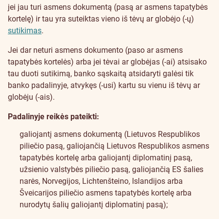
jei jau turi asmens dokumentą (pasą ar asmens tapatybės
kortelę) ir tau yra suteiktas vieno iš tėvų ar globėjo (-ų)
sutikimas
.
Jei dar neturi asmens dokumento (paso ar asmens
tapatybės kortelės) arba jei tėvai ar globėjas (-ai) atsisako
tau duoti sutikimą, banko sąskaitą atsidaryti galėsi tik
banko padalinyje, atvykęs (-usi) kartu su vienu iš tėvų ar
globėju (-ais).
Padalinyje reikės pateikti:
galiojantį asmens dokumentą (Lietuvos Respublikos
piliečio pasą, galiojančią Lietuvos Respublikos asmens
tapatybės kortelę arba galiojantį diplomatinį pasą,
užsienio valstybės piliečio pasą, galiojančią ES šalies
narės, Norvegijos, Lichtenšteino, Islandijos arba
Šveicarijos piliečio asmens tapatybės kortelę arba
nurodytų šalių galiojantį diplomatinį pasą);