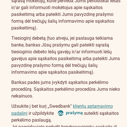
sąrašą mokėtojų, kurie perveda Jums periodiškai lėšas
ir/ar gali informuoti mokėtojus apie sąskaitos
pasikeitimą arba pateikti Jums pavyzdinę prašymo
formą dėl trečiųjų šalių informavimo apie sąskaitos
pasikeitimą).
Tiesioginį debetą (tuo atveju, jei paslauga teikiama
banke, bankas Jūsų prašymu gali pateikti sąrašą
tiesioginio debeto lėšų gavėjų ir/ar informuoti lėšų
gavėjus apie sąskaitos pasikeitimą arba pateikti Jums
pavyzdinę prašymo formą dėl trečiųjų šalių
informavimo apie sąskaitos pasikeitimą).
Bankas padės jums įvykdyti sąskaitos perkėlimo
procedūrą. Sąskaitos perkėlimo procedūra Jums nieko
nekainuos.
Užsukite į bet kurį „Swedbank"
klientų aptarnavimo
prašymą
padalinį
ir užpildykite
document
suteikti sąskaitos
perkėlimo paslaugą.
Jei pageidaujate perkelti bendrasavininkų sąskaitą iš