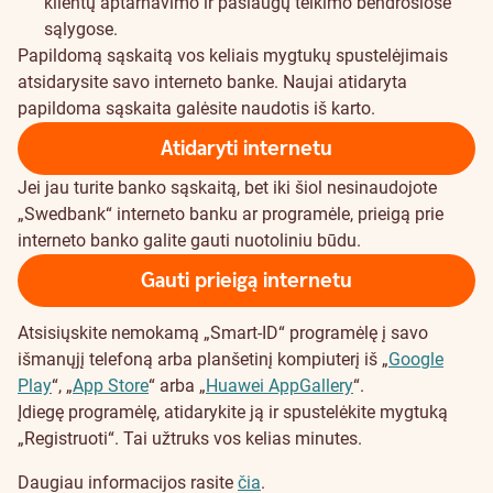
klientų aptarnavimo ir paslaugų teikimo bendrosiose
sąlygose
.
Papildomą sąskaitą vos keliais mygtukų spustelėjimais
atsidarysite savo interneto banke. Naujai atidaryta
papildoma sąskaita galėsite naudotis iš karto.
Atidaryti internetu
Jei jau turite banko sąskaitą, bet iki šiol nesinaudojote
„Swedbank“ interneto banku ar programėle, prieigą prie
interneto banko galite gauti nuotoliniu būdu.
Gauti prieigą internetu
Atsisiųskite nemokamą „Smart-ID“ programėlę į savo
išmanųjį telefoną arba planšetinį kompiuterį iš „
Google
Play
“, „
App Store
“ arba „
Huawei AppGallery
“.
Įdiegę programėlę, atidarykite ją ir spustelėkite mygtuką
„Registruoti“. Tai užtruks vos kelias minutes.
Daugiau informacijos rasite
čia
.