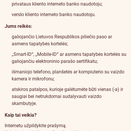
privataus kliento interneto banko naudotoju
;
verslo kliento interneto banko naudotoju
.
Jums reikės:
galiojančio Lietuvos Respublikos piliečio paso ar
asmens tapatybės kortelės;
„Smart-ID“
, „Mobile-ID“ ar asmens tapatybės kortelės su
galiojančiu elektroninio parašo sertifikatu;
išmaniojo telefono, planšetės ar kompiuterio su vaizdo
kamera ir mikrofonu;
atskiros patalpos, kurioje galėtumėte būti vienas (-a) ir
saugiai bei netrukdomai sudalyvauti vaizdo
skambutyje.
Kaip tai veikia?
Internetu užpildykite prašymą.