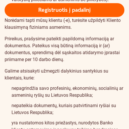
Registruotis į padalinį
Norėdami tapti mūsų klientu (-e), turėsite užpildyti
Kliento
klausimyną fiziniams asmenims
.
Prireikus, prašysime pateikti papildomą informaciją ar
dokumentus. Pateikus visą būtiną informaciją ir (ar)
dokumentus, sprendimą dėl sąskaitos atidarymo įprastai
priimame per 10 darbo dienų.
Galime atsisakyti užmegzti dalykinius santykius su
klientais, kurie:
nepagrindžia savo profesinių, ekonominių, socialinių ar
asmeninių ryšių su Lietuvos Respublika;
nepateikia dokumentų, kuriais patvirtinami ryšiai su
Lietuvos Respublika;
yra nustatomos kitos priežastys, nurodytos
Banko