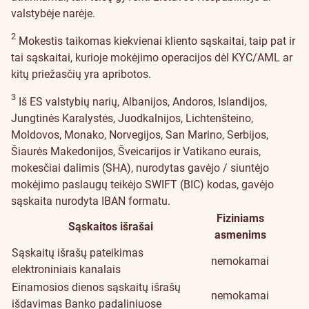
valstybėje narėje.
2
Mokestis taikomas kiekvienai kliento sąskaitai, taip pat ir
tai sąskaitai, kurioje mokėjimo operacijos dėl KYC/AML ar
kitų priežasčių yra apribotos.
3
Iš ES valstybių narių, Albanijos, Andoros, Islandijos,
Jungtinės Karalystės, Juodkalnijos, Lichtenšteino,
Moldovos, Monako, Norvegijos, San Marino, Serbijos,
Šiaurės Makedonijos, Šveicarijos ir Vatikano eurais,
mokesčiai dalimis (SHA), nurodytas gavėjo / siuntėjo
mokėjimo paslaugų teikėjo SWIFT (BIC) kodas, gavėjo
sąskaita nurodyta IBAN formatu.
Fiziniams
Sąskaitos išrašai
asmenims
Sąskaitų išrašų pateikimas
nemokamai
elektroniniais kanalais
Einamosios dienos sąskaitų išrašų
nemokamai
išdavimas Banko padaliniuose