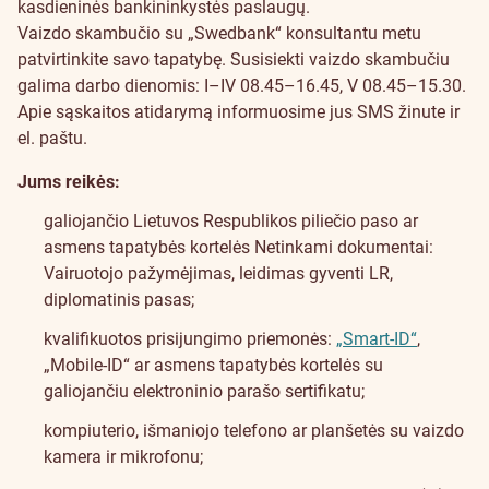
kasdieninės bankininkystės paslaugų.
Vaizdo skambučio su „Swedbank“ konsultantu metu
patvirtinkite savo tapatybę. Susisiekti vaizdo skambučiu
galima darbo dienomis: I–IV 08.45–16.45, V 08.45–15.30.
Apie sąskaitos atidarymą informuosime jus SMS žinute ir
el. paštu.
Jums reikės:
galiojančio Lietuvos Respublikos piliečio paso ar
asmens tapatybės kortelės
Netinkami dokumentai:
Vairuotojo pažymėjimas, leidimas gyventi LR,
diplomatinis pasas
;
kvalifikuotos prisijungimo priemonės:
„Smart-ID“
,
„Mobile-ID“ ar asmens tapatybės kortelės su
galiojančiu elektroninio parašo sertifikatu;
kompiuterio, išmaniojo telefono ar planšetės su vaizdo
kamera ir mikrofonu;