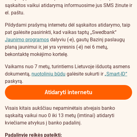
sąskaitos vaikui atidarymą informuosime jus SMS žinute ir
el. paštu.
Pildydami prašymą internetu dėl sąskaitos atidarymo, taip
pat galėsite pasirinkti, kad vaikas taptų „Swedbank“
Jaunimo programos
dalyviu (-e), gautų Bazinį paslaugų
planą jaunimui ir, jei yra vyresnis (-ė) nei 6 metų,
bekontaktę mokėjimo kortelę.
Vaikams nuo 7 metų, turintiems Lietuvoje išduotą asmens
dokumentą,
nuotoliniu būdu
galėsite sukurti ir
„Smart-ID“
paskyrą.
Atidaryti internetu
Visais kitais aukščiau nepaminėtais atvejais banko
sąskaitą vaikui nuo 0 iki 13 metų (imtinai) atidaryti
kviečiame atvykus į banko padalinį.
Padalinyje reikės pateikti: