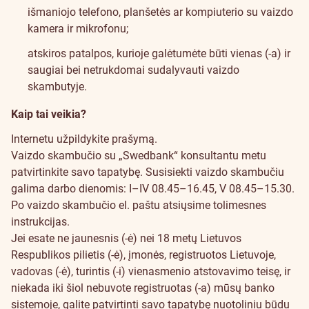
išmaniojo telefono, planšetės ar kompiuterio su vaizdo
kamera ir mikrofonu;
atskiros patalpos, kurioje galėtumėte būti vienas (-a) ir
saugiai bei netrukdomai sudalyvauti vaizdo
skambutyje.
Kaip tai veikia?
Internetu užpildykite prašymą.
Vaizdo skambučio su „Swedbank“ konsultantu metu
patvirtinkite savo tapatybę. Susisiekti vaizdo skambučiu
galima darbo dienomis: I–IV 08.45–16.45, V 08.45–15.30.
Po vaizdo skambučio el. paštu atsiųsime tolimesnes
instrukcijas.
Jei esate ne jaunesnis (-ė) nei 18 metų Lietuvos
Respublikos pilietis (-ė), įmonės, registruotos Lietuvoje,
vadovas (-ė), turintis (-i) vienasmenio atstovavimo teisę, ir
niekada iki šiol nebuvote registruotas (-a) mūsų banko
sistemoje, galite
patvirtinti savo tapatybę nuotoliniu būdu