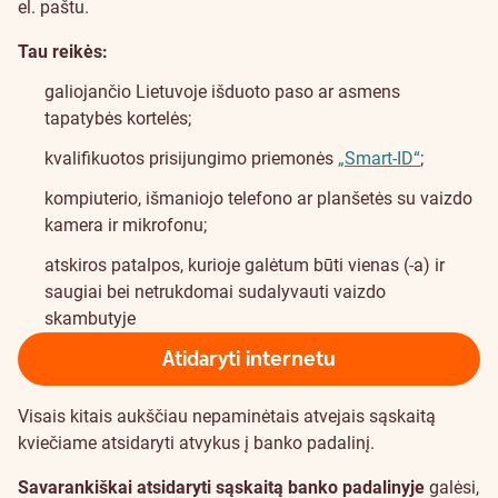
el. paštu.
Tau reikės:
galiojančio Lietuvoje išduoto paso ar asmens
tapatybės kortelės;
kvalifikuotos prisijungimo priemonės
„Smart-ID“
;
kompiuterio, išmaniojo telefono ar planšetės su vaizdo
kamera ir mikrofonu;
atskiros patalpos, kurioje galėtum būti vienas (-a) ir
saugiai bei netrukdomai sudalyvauti vaizdo
skambutyje
Atidaryti internetu
Visais kitais aukščiau nepaminėtais atvejais sąskaitą
kviečiame atsidaryti atvykus į banko padalinį.
Savarankiškai atsidaryti sąskaitą banko padalinyje
galėsi,