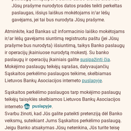
Jūsų prašyme nurodytos datos pradės teikti perkeltas
paslaugas, išsiųs laiškus mokėtojams ir/ar lėšų
gavėjams, jei tai bus nurodyta Jūsų prašyme.
Atminkite, kad Bankas už informacinio laiško mokėtojams
ir/ar lėšų gavėjams siuntimą registruotu paštu (jei Jūsų
prašyme bus nurodyta) išsiuntimą, taikys Banko paslaugų
ir operacijų įkainiuose nurodytą mokestį. Su banko
paslaugų ir operacijų įkainiais galite
susipažinti čia
.
Mokėjimo paslaugų teikėjų sąrašas, dalyvaujančių
Sąskaitos perkėlimo paslaugos teikime, skelbiamas
Lietuvos Bankų Asociacijos interneto
puslapyje
.
Sąskaitos perkėlimo paslaugos tarp mokėjimo paslaugų
teikėjų taisyklės skelbiamos Lietuvos Bankų Asociacijos
puslapyje
interneto
document
.
Svarbu žinoti, kad Jūs galite pateikti pretenziją dėl Banko
veiksmų, suteikiant Jums Sąskaitos perkėlimo paslaugą.
Jeigu Banko atsakymas Jūsų netenkina, Jūs turite teisę