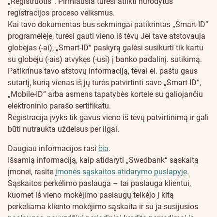
„Registruotis“. Pirmiausia turėsi atlikti nurodytus
registracijos proceso veiksmus.
Kai tavo dokumentas bus sėkmingai patikrintas „Smart-ID“
programėlėje, turėsi gauti vieno iš tėvų
Jei tave atstovauja
globėjas (-ai), „Smart-ID“ paskyrą galėsi susikurti tik kartu
su globėju (-ais) atvykęs (-usi) į banko padalinį.
sutikimą.
Patikrinus tavo atstovų informaciją, tėvai el. paštu gaus
sutartį, kurią vienas iš jų turės patvirtinti savo „Smart-ID“,
„Mobile-ID“ arba asmens tapatybės kortele su galiojančiu
elektroninio parašo sertifikatu.
Registracija įvyks tik gavus vieno iš tėvų patvirtinimą ir gali
būti nutraukta uždelsus per ilgai.
Daugiau informacijos rasi
čia
.
Išsamią informaciją, kaip atidaryti „Swedbank“ sąskaitą
įmonei, rasite
įmonės sąskaitos atidarymo puslapyje
.
Sąskaitos perkėlimo paslauga – tai paslauga klientui,
kuomet iš vieno mokėjimo paslaugų teikėjo į kitą
perkeliama kliento mokėjimo sąskaita ir su ja susijusios