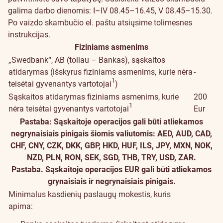
galima darbo dienomis: I–IV 08.45–16.45, V 08.45–15.30.
Po vaizdo skambučio el. paštu atsiųsime tolimesnes
instrukcijas.
Fiziniams asmenims
„Swedbank“, AB (toliau – Bankas), sąskaitos
atidarymas (išskyrus fiziniams asmenims, kurie nėra
-
1
teisėtai gyvenantys vartotojai
)
Sąskaitos atidarymas fiziniams asmenims, kurie
200
1
nėra teisėtai gyvenantys vartotojai
Eur
Pastaba: Sąskaitoje operacijos gali būti atliekamos
negrynaisiais pinigais šiomis valiutomis: AED, AUD, CAD,
CHF, CNY, CZK, DKK, GBP, HKD, HUF, ILS, JPY, MXN, NOK,
NZD, PLN, RON, SEK, SGD, THB, TRY, USD, ZAR.
Pastaba. Sąskaitoje operacijos EUR gali būti atliekamos
grynaisiais ir negrynaisiais pinigais.
Minimalus kasdienių paslaugų mokestis, kuris
apima: