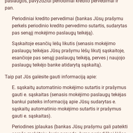
paslaugos, pavyzdžiui periodiniai kredito pervedimai ir
pan.
Periodiniai kredito pervedimai (bankas Jūsų prašymu
perkels periodinio kredito pervedimo sutartis, sudarytas
pas senąjį mokėjimo paslaugų teikėją).
Sąskaitoje esančių lėšų likutis (senasis mokėjimo
paslaugų teikėjas Jūsų prašymu lėšų likutį sąskaitoje,
esančioje pas senąjį paslaugų teikėją, perves į naujojo
paslaugų teikėjo banke atidarytą sąskaitą).
Taip pat Jūs galėsite gauti informaciją apie:
E. sąskaitų automatinio mokėjimo sutartis ir prašymus
gauti e. sąskaitas (senasis mokėjimo paslaugų tekėjas
bankui pateiks informaciją apie Jūsų sudarytas e.
sąskaitų automatinio mokėjimo sutartis ir prašymus
gauti e. sąskaitas).
Periodines įplaukas (bankas Jūsų prašymu gali pateikti