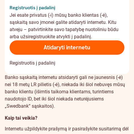
Registruotis į padalinį
Jei esate privatus (-i) mūsų banko klientas (-ė),
sąskaitą savo įmonei galite atidaryti internetu. Kitu
atveju –
patvirtinkite savo tapatybę nuotoliniu būdu
arba užsiregistruokite atvykti į padalinį.
Atidaryti internetu
Registruotis į padalinį
Banko sąskaitą internetu atsidaryti gali ne jaunesnis (-ė)
nei 18 metų LR pilietis (-ė), niekada iki šiol nebuvęs mūsų
banko klientu (išimtis taikoma klientams, turintiems
naudotojo ID, bet iki šiol niekada neturėjusiems
„Swedbank“ sąskaitos).
Kaip tai veikia?
Internetu užpildykite prašymą ir pasirašykite susitarimą dėl