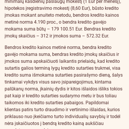
minimalų kasdienių paslaugų mokestį (1 Eur per mėnesį),
hipotekos įregistravimo mokestį (8,60 Eur), būsto kredito
įmokas mokant anuiteto metodu, bendros kredito kainos
metinė norma 4.190 proc., o bendra kredito gavėjo
mokama suma būtų – 179 100.51 Eur. Bendras kredito
įmokų skaičius – 312 ir įmokos suma – 572.32 Eur.
Bendros kredito kainos metinė norma, bendra kredito
gavėjo mokama suma, bendras kredito įmokų skaičius ir
įmokos suma apskaičiuoti laikantis prielaidų, kad kredito
sutartis galios terminą lygų kredito sutarties trukmei, visa
kredito suma išmokama sutarties pasirašymo dieną, šalys
tinkamai vykdys visus savo įsipareigojimus, kintama
palūkanų norma, įkainių dydis ir kitos išlaidos išliks tokios
pat kaip ir kredito sutarties sudarymo metu ir bus toliau
taikomos iki kredito sutarties pabaigos. Papildomai
klientas patirs turto draudimo ir vertinimo išlaidas, kurios
priklauso nuo įkeičiamo turto individualių savybių ir todėl
nėra įskaičiuotos į bendrą kredito kainą aukščiau