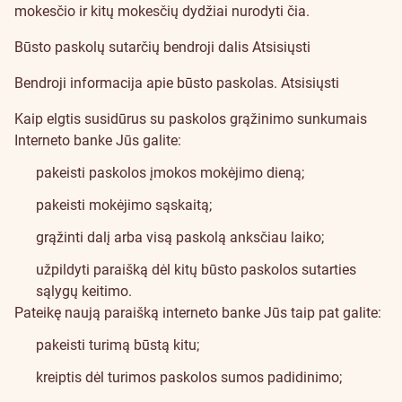
mokesčio ir kitų mokesčių dydžiai nurodyti
čia
.
Būsto paskolų sutarčių bendroji dalis
Atsisiųsti
Bendroji informacija apie būsto paskolas.
Atsisiųsti
Kaip elgtis susidūrus su paskolos grąžinimo sunkumais
Interneto banke Jūs galite:
pakeisti paskolos įmokos mokėjimo dieną;
pakeisti mokėjimo sąskaitą;
grąžinti dalį arba visą paskolą anksčiau laiko;
užpildyti paraišką dėl kitų būsto paskolos sutarties
sąlygų keitimo.
Pateikę naują paraišką interneto banke Jūs taip pat galite:
pakeisti turimą būstą kitu;
kreiptis dėl turimos paskolos sumos padidinimo;