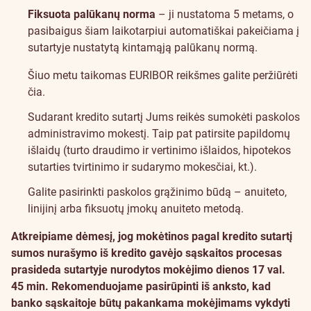
Fiksuota palūkanų norma
– ji nustatoma 5 metams, o
pasibaigus šiam laikotarpiui automatiškai pakeičiama į
sutartyje nustatytą kintamąją palūkanų normą.
Šiuo metu taikomas EURIBOR reikšmes galite peržiūrėti
čia
.
Sudarant kredito sutartį Jums reikės sumokėti paskolos
administravimo mokestį. Taip pat patirsite papildomų
išlaidų (turto draudimo ir vertinimo išlaidos, hipotekos
sutarties tvirtinimo ir sudarymo mokesčiai, kt.).
Galite pasirinkti paskolos grąžinimo būdą – anuiteto,
linijinį arba fiksuotų įmokų anuiteto metodą.
Atkreipiame dėmesį, jog mokėtinos pagal kredito sutartį
sumos nurašymo iš kredito gavėjo sąskaitos procesas
prasideda sutartyje nurodytos mokėjimo dienos 17 val.
45 min. Rekomenduojame pasirūpinti iš anksto, kad
banko sąskaitoje būtų pakankama mokėjimams vykdyti