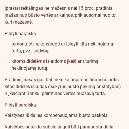
Įprastai reikalingas ne mažesnis nei 15 proc. pradinis
įnašas nuo būsto vertės ar kainos, priklausomai nuo to,
kuri mažesnė.
Pildyti paraišką
remontuoti, rekonstruoti ar įsigyti kitą nekilnojamą
turtą, pvz., sodybą;
kitoms didelėms išlaidoms įkeičiant turimą
nekilnojamą turtą.
Pradinis įnašas gali būti nereikalaujamas finansuojantis
kitas dideles išlaidas (išskyrus būsto pirkimą ar statybas)
ir įkeičiant Bankui priimtinos vertės nuosavą turtą.
Pildyti paraišką
Valstybės iš dalies kompensuojama būsto paskola
Valstybės suteikta subsidija gali būti panaudota daliai