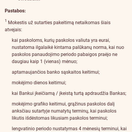
Pastabos:
1
Mokestis už sutarties pakeitimą netaikomas šiais
atvejais:
kai paskoloms, kurių paskolos valiuta yra eurai,
nustatoma ilgalaikė kintama palūkanų norma, kai nuo
paskolos panaudojimo periodo pabaigos praėjo ne
daugiau kaip 1 (vienas) mėnuo;
aptarnaujančios banko sąskaitos keitimui;
mokėjimo dienos keitimui;
kai Bankui įkeičiamą / įkeistą turtą apdraudžia Bankas;
mokėjimo grafiko keitimui, grąžinus paskolos dalį
anksčiau sutartyje numatytų terminų, kai paskolos
likutis išdėstomas likusiam paskolos terminui;
lengvatinio periodo nustatymas 4 mėnesių terminui, kai