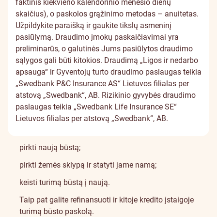
faktinis kiekvieno kalendorinio mėnesio dienų
skaičius), o paskolos grąžinimo metodas – anuitetas.
Užpildykite paraišką ir gaukite tikslų asmeninį
pasiūlymą. Draudimo įmokų paskaičiavimai yra
preliminarūs, o galutinės Jums pasiūlytos draudimo
sąlygos gali būti kitokios. Draudimą „Ligos ir nedarbo
apsauga“ ir Gyventojų turto draudimo paslaugas teikia
„Swedbank P&C Insurance AS“ Lietuvos filialas per
atstovą „Swedbank“, AB. Rizikinio gyvybės draudimo
paslaugas teikia „Swedbank Life Insurance SE“
Lietuvos filialas per atstovą „Swedbank“, AB.
pirkti naują būstą;
pirkti žemės sklypą ir statyti jame namą;
keisti turimą būstą į naują.
Taip pat galite refinansuoti ir kitoje kredito įstaigoje
turimą būsto paskolą.