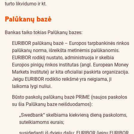
turto likvidumo ir kt.
Palūkanų bazė
Bankas taiko tokias Palūkanų bazes:
EURIBOR palūkanų bazė – Europos tarpbankinės rinkos
palūkanų norma, išreikšta metinėmis palūkanomis.
EURIBOR rodiklį nustato, administruoja ir skelbia
Europos pinigų rinkos institutas (angl. European Money
Markets Institute) ar kita oficialiai paskirta organizacija.
Jeigu EURIBOR rodiklio reikšmė yra neigiama, ji
laikoma lygi nuliui.
Būsto paskolų palūkanų bazė PRIME (naujos paskolos
su šia Palūkanų baze neišduodamos):
„Swedbank“ skelbiama kiekvieną dieną paskoloms,
suteikiamoms eurais;
susidedanti iš dviejų dalių: EURIBOR (jeigu EURIBOR