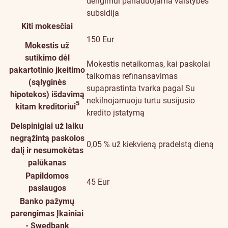
dengimui panaudojama valstybės
subsidija
Kiti mokesčiai
150 Eur
Mokestis už
sutikimo dėl
Mokestis netaikomas, kai paskolai
pakartotinio įkeitimo
taikomas refinansavimas
(sąlyginės
supaprastinta tvarka pagal Su
hipotekos) išdavimą
nekilnojamuoju turtu susijusio
5
kitam kreditoriui
kredito įstatymą
Delspinigiai už laiku
negrąžintą paskolos
0,05 % už kiekvieną pradelstą dieną
dalį ir nesumokėtas
palūkanas
Papildomos
45 Eur
paslaugos
Banko pažymų
parengimas
Įkainiai
- Swedbank