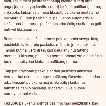
metų (šiuo metu pasirašant naują kredito sutartį arba
pagal jau sudarytą kredito sutartį keičiant palūkanų normą
į fiksuotą, taikomas 5 metų fiksuotų palūkanų nustatymo
laikotarpis). Jam pasibaigus, palūkanos automatiškai
keičiamos į kintamas palūkanas arba šalių susitarimu gali
būti vėl fiksuojamos.
Būsto paskolos su fiksuotomis palūkanomis atveju Jūsų
pasirinktu laikotarpiu paskolos mėnesio įmoka nekinta.
Tačiau būtina įvertinti tai, kad palūkanų nustatymo
momentu fiksuotų palūkanų norma įprastai yra didesnė nei
tuo metu taikytina kintama palūkanų norma.
Taip pat grąžinant paskolą ar dalį paskolos anksčiau
termino, kai nėra pasibaigęs palūkanų fiksavimo periodas
arba keičiant palūkanų rūšį iš fiksuotų į kintamas,
taikomas banko paslaugų ir operacijų įkainiuose
nurodytas mokestis.
Fiksuotų palūkanų normos pasirinkimas neužtikrina, kad