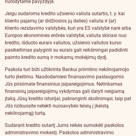
nurodytame pavyzdyje.
Jeigu sudaroma kredito užsienio valiuta sutartis, t. y. kai
kliento pajamų (ar didžiosios jų dalies) valiuta ir (ar)
kliento rezidavimo valstybės, kuri yra ES valstybė narė arba
Europos ekonominės erdvės valstybė, valiuta skiriasi nuo
kredito, išduoto eurais valiutos, užsienio valiutos kurso
pasikeitimas palyginti su eurais gali reikšmingai padidinti
paimto kredito sumą ir mokamų mokėjimų dydį.
Paskola turi būti užtikrinta Bankui priimtino nekilnojamojo
turto įkeitimu. Naudodamiesi finansavimo paslaugomis
Jūs prisiimate finansinius įsipareigojimus. Netinkamas
finansinių įsipareigojimų vykdymas gali daryti neigiamą
įtaką Jūsų kredito istorijai, pabranginti skolinimąsi, taip pat
Jūs rizikuosite netekti nuosavybės teisių į įkeistą
nekilnojamąjį turtą.
Sudarant kredito sutartį Jums reikės sumokėti paskolos
administravimo mokestį. Paskolos administravimo