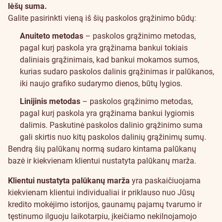
lėšų suma.
Galite pasirinkti vieną iš šių paskolos grąžinimo būdų:
Anuiteto metodas
– paskolos grąžinimo metodas,
pagal kurį paskola yra grąžinama bankui tokiais
daliniais grąžinimais, kad bankui mokamos sumos,
kurias sudaro paskolos dalinis grąžinimas ir palūkanos,
iki naujo grafiko sudarymo dienos, būtų lygios.
Linijinis metodas
– paskolos grąžinimo metodas,
pagal kurį paskola yra grąžinama bankui lygiomis
dalimis. Paskutinė paskolos dalinio grąžinimo suma
gali skirtis nuo kitų paskolos dalinių grąžinimų sumų.
Bendrą šių palūkanų normą sudaro kintama palūkanų
bazė ir kiekvienam klientui nustatyta palūkanų marža.
Klientui nustatyta palūkanų marža
yra paskaičiuojama
kiekvienam klientui individualiai ir priklauso nuo Jūsų
kredito mokėjimo istorijos, gaunamų pajamų tvarumo ir
tęstinumo ilguoju laikotarpiu, įkeičiamo nekilnojamojo