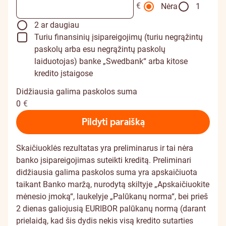
€
Nėra
1
2 ar daugiau
Turiu finansinių įsipareigojimų (turiu negrąžintų
paskolų arba esu negrąžintų paskolų
laiduotojas) banke „Swedbank“ arba kitose
kredito įstaigose
Didžiausia galima paskolos suma
0
€
Pildyti paraišką
Skaičiuoklės rezultatas yra preliminarus ir tai nėra
banko įsipareigojimas suteikti kreditą. Preliminari
didžiausia galima paskolos suma yra apskaičiuota
taikant Banko maržą, nurodytą skiltyje „Apskaičiuokite
mėnesio įmoką“, laukelyje „Palūkanų norma“, bei prieš
2 dienas galiojusią EURIBOR palūkanų normą (darant
prielaidą, kad šis dydis nekis visą kredito sutarties