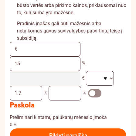
būsto vertės arba pirkimo kainos, priklausomai nuo
to, kuri suma yra mažesnė.
Pradinis įnašas gali būti mažesnis arba
netaikomas gavus savivaldybės patvirtintą teisę į
subsidiją.
%
€
%
%
Paskola
Preliminari kintamų palūkanų mėnesio įmoka
0
€
Pildyti paraišką