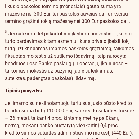
likusio paskolos termino (mėnesiais) gauta suma yra
mažesnė nei 300 Eur, tai paskolos gavėjas gali anksčiau
termino grąžinti tokią mažesnę nei 300 Eur paskolos dalį.
5
Jei sutikimo dėl pakartotinio įkeitimo priežastis – įkeisto
turto pardavimas kitam asmeniui, kuris privalo įkeisti tokį
turtą užtikrindamas imamos paskolos grąžinimą, taikomas
fiksuotas mokestis už sutikimo išdavimą, kaip nurodyta
bendruosiuose Banko paslaugų ir operacijų įkainiuose –
taikomas mokestis už pažymų (apie suteikiamas,
suteiktas, padengtas paskolas) išdavimą.
Tipinis pavyzdys
Jei imamo su nekilnojamuoju turtu susijusio būsto kredito
bendra suma būtų 110 000 Eur, kai kredito sutarties trukmė
– 26 metai, taikant 4 proc. kintamą metinę palūkanų
normą, mokant banko nustatytą vienkartinį 0,4 proc.
kredito sumos sutarties administravimo mokestį (440 Eur),