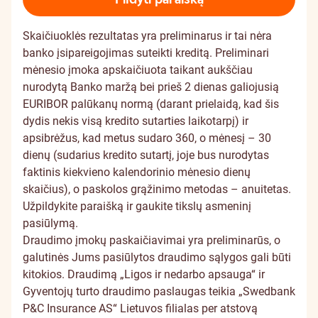
Skaičiuoklės rezultatas yra preliminarus ir tai nėra
banko įsipareigojimas suteikti kreditą. Preliminari
mėnesio įmoka apskaičiuota taikant aukščiau
nurodytą Banko maržą bei prieš 2 dienas galiojusią
EURIBOR palūkanų normą (darant prielaidą, kad šis
dydis nekis visą kredito sutarties laikotarpį) ir
apsibrėžus, kad metus sudaro 360, o mėnesį – 30
dienų (sudarius kredito sutartį, joje bus nurodytas
faktinis kiekvieno kalendorinio mėnesio dienų
skaičius), o paskolos grąžinimo metodas – anuitetas.
Užpildykite paraišką ir gaukite tikslų asmeninį
pasiūlymą.
Draudimo įmokų paskaičiavimai yra preliminarūs, o
galutinės Jums pasiūlytos draudimo sąlygos gali būti
kitokios. Draudimą „Ligos ir nedarbo apsauga“ ir
Gyventojų turto draudimo paslaugas teikia „Swedbank
P&C Insurance AS“ Lietuvos filialas per atstovą