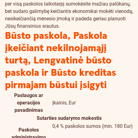
per visą paskolos laikotarpį sumokėsite mažiau palūkanų,
bet sudaro galimybę keičiantis ekonomikai mokėti vienodą,
nesikeičiančią mėnesio įmoką ir padeda geriau planuoti
Jūsų finansinius srautus.
Būsto paskola, Paskola
įkeičiant nekilnojamąjį
turtą, Lengvatinė būsto
paskola ir Būsto kreditas
pirmajam būstui įsigyti
Paslaugos ar
operacijos
Įkainis, Eur
pavadinimas
Sutarties sudarymo mokestis
0,4 % paskolos sumos (min. 180 Eur)
Paskolos
administravimo