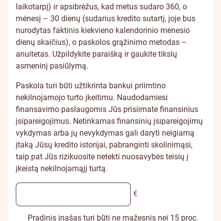
laikotarpį) ir apsibrėžus, kad metus sudaro 360, o
mėnesį – 30 dienų (sudarius kredito sutartį, joje bus
nurodytas faktinis kiekvieno kalendorinio mėnesio
dienų skaičius), o paskolos grąžinimo metodas –
anuitetas. Užpildykite paraišką ir gaukite tikslų
asmeninį pasiūlymą.
Paskola turi būti užtikrinta bankui priimtino
nekilnojamojo turto įkeitimu. Naudodamiesi
finansavimo paslaugomis Jūs prisiimate finansinius
įsipareigojimus. Netinkamas finansinių įsipareigojimų
vykdymas arba jų nevykdymas gali daryti neigiamą
įtaką Jūsų kredito istorijai, pabranginti skolinimąsi,
taip pat Jūs rizikuosite netekti nuosavybės teisių į
įkeistą nekilnojamąjį turtą.
€
Pradinis įnašas turi būti ne mažesnis nei 15 proc.