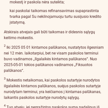
mokestį ir paskola nėra suteikta;
kai paskolai taikomas refinansavimas supaprastinta
tvarka pagal Su nekilnojamuoju turtu susijusio kredito
įstatymą.
Atskirais atvejais gali būti taikomas ir didesnis sąlygų
keitimo mokestis.
2
Iki 2025 05 01 kintamos palūkanos, nustatytos ilgesniam
nei 12 mėn. laikotarpiui, bet ne visam paskolos terminui
buvo vadinamos „Ilgalaikės kintamos palūkanos“. Nuo
2025-05-01 tokios palūkanos vadinamos „Fiksuotos
palūkanos“.
3
Mokestis netaikomas, kai paskolos sutartyje nurodytos
ilgalaikės kintamos palūkanos, suėjus paskolos sutartyje
nurodytam terminui, yra keičiamos į kintamas palūkanas,
laikantis paskolos sutartyje nurodytų sąlygų.
4
Tuo atveju, jei negrąžintos paskolos sumą padalinus iš