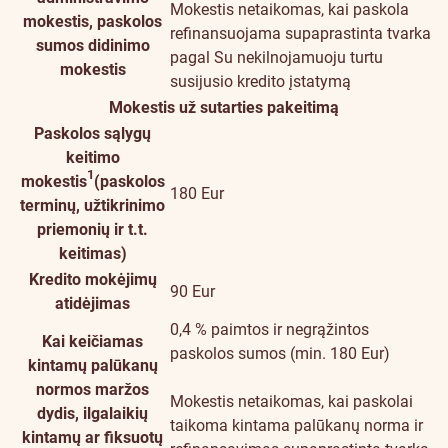
Mokestis netaikomas, kai paskola
mokestis, paskolos
refinansuojama supaprastinta tvarka
sumos didinimo
pagal Su nekilnojamuoju turtu
mokestis
susijusio kredito įstatymą
Mokestis už sutarties pakeitimą
Paskolos sąlygų
keitimo
1
mokestis
(paskolos
180 Eur
terminų, užtikrinimo
priemonių ir t.t.
keitimas)
Kredito mokėjimų
90 Eur
atidėjimas
0,4 % paimtos ir negrąžintos
Kai keičiamas
paskolos sumos (min. 180 Eur)
kintamų palūkanų
normos maržos
Mokestis netaikomas, kai paskolai
dydis, ilgalaikių
taikoma kintama palūkanų norma ir
kintamų ar fiksuotų