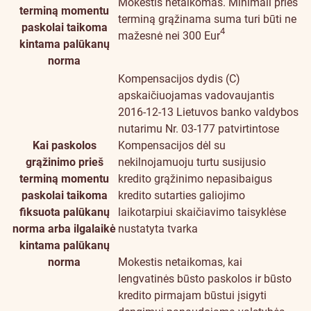
Mokestis netaikomas. Minimali prieš
terminą momentu
terminą grąžinama suma turi būti ne
paskolai taikoma
4
mažesnė nei 300 Eur
kintama palūkanų
norma
Kompensacijos dydis (C)
apskaičiuojamas vadovaujantis
2016-12-13 Lietuvos banko valdybos
nutarimu Nr. 03-177 patvirtintose
Kai paskolos
Kompensacijos dėl su
grąžinimo prieš
nekilnojamuoju turtu susijusio
terminą momentu
kredito grąžinimo nepasibaigus
paskolai taikoma
kredito sutarties galiojimo
fiksuota palūkanų
laikotarpiui skaičiavimo taisyklėse
norma arba ilgalaikė
nustatyta tvarka
kintama palūkanų
norma
Mokestis netaikomas, kai
lengvatinės būsto paskolos ir būsto
kredito pirmajam būstui įsigyti