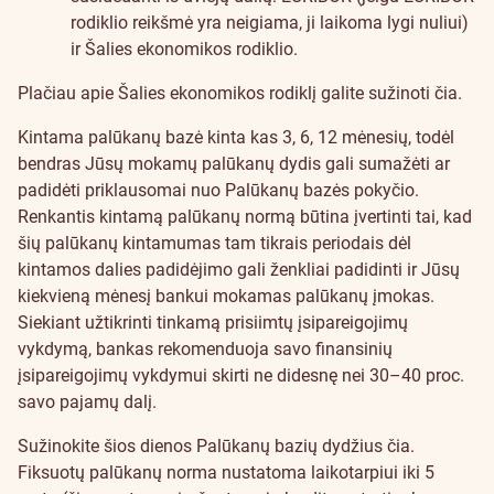
rodiklio reikšmė yra neigiama, ji laikoma lygi nuliui)
ir Šalies ekonomikos rodiklio.
Plačiau apie Šalies ekonomikos rodiklį galite sužinoti
čia
.
Kintama palūkanų bazė kinta kas 3, 6, 12 mėnesių, todėl
bendras Jūsų mokamų palūkanų dydis gali sumažėti ar
padidėti priklausomai nuo Palūkanų bazės pokyčio.
Renkantis kintamą palūkanų normą būtina įvertinti tai, kad
šių palūkanų kintamumas tam tikrais periodais dėl
kintamos dalies padidėjimo gali ženkliai padidinti ir Jūsų
kiekvieną mėnesį bankui mokamas palūkanų įmokas.
Siekiant užtikrinti tinkamą prisiimtų įsipareigojimų
vykdymą, bankas rekomenduoja savo finansinių
įsipareigojimų vykdymui skirti ne didesnę nei 30–40 proc.
savo pajamų dalį.
Sužinokite šios dienos Palūkanų bazių dydžius
čia
.
Fiksuotų palūkanų norma nustatoma laikotarpiui iki 5