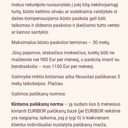
metus neturėjote nuosavybės į jokį kitą nekilnojamąjį
turtą, būsto keitimo atveju ar suteikiama valstybės iš
dalies kompensuojama būsto paskola gali būti
taikomas ir didesnis paskolos ir įkeičiamo turto vertės
ar kainos santykis.
Maksimalus būsto paskolos terminas – 30 metų.
Jūsų pajamos, atskaičius mokesčius, turėtų būti ne
mažesnės nei 900 Eur per mėnesį, o paskolą imant su
bendraskoliu – nuo 1100 Eur per mėnesį.
Galimybė rinktis kintamas arba fiksuotas palūkanas 5
metų laikotarpiui.
Plačiau
Galimos palūkanų normos:
Kintama palūkanų norma
– ją sudaro kas 6 mėnesius
kintanti EURIBOR palūkanų bazė (jei EURIBOR reikšmė
yra neigiama, laikoma, jog ji lygi 0) ir kiekvienam
klientui individualiai nustatyta palūkanų marža.