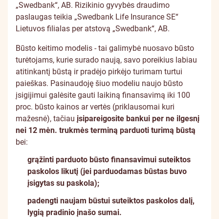
„Swedbank“, AB. Rizikinio gyvybės draudimo
paslaugas teikia „Swedbank Life Insurance SE“
Lietuvos filialas per atstovą „Swedbank“, AB.
Būsto keitimo modelis - tai galimybė nuosavo būsto
turėtojams, kurie surado naują, savo poreikius labiau
atitinkantį būstą ir pradėjo pirkėjo turimam turtui
paieškas. Pasinaudoję šiuo modeliu naujo būsto
įsigijimui galėsite gauti laikiną finansavimą iki 100
proc. būsto kainos ar vertės (priklausomai kuri
mažesnė), tačiau
įsipareigosite bankui per ne ilgesnį
nei 12 mėn. trukmės terminą parduoti turimą būstą
bei:
grąžinti parduoto būsto finansavimui suteiktos
paskolos likutį (jei parduodamas būstas buvo
įsigytas su paskola);
padengti naujam būstui suteiktos paskolos dalį,
lygią pradinio įnašo sumai.