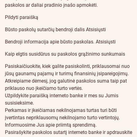
paskolos ar daliai pradinio įnašo apmokėti.
Pildyti paraišką
Būsto paskolų sutarčių bendroji dalis
Atsisiųsti
Bendroji informacija apie būsto paskolas.
Atsisiųsti
Kaip elgtis susidūrus su paskolos grąžinimo sunkumais
Pasiskaičiuokite
, kiek galite pasiskolinti, priklausomai nuo
jūsų gaunamų pajamų ir turimų finansinių įsipareigojimų.
Atkreipiame dėmesį, jog galutinė paskolos suma taip pat
priklauso nuo įkeičiamo turto vertės.
Užpildykite paraišką interneto banke ir mes su Jumis
susisieksime.
Perkamas ir įkeičiamas nekilnojamas turtas turi būti
įvertintas
nepriklausomų nekilnojamo turto vertintojų
.
Informuosime Jus apie priimtą sprendimą.
Pasirašykite paskolos sutartį interneto banke ir apdrauskite