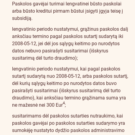
Paskolos gavėjai turimai lengvatinei būsto paskolai
arba būsto kreditui pirmam būstui įsigyti įgyja teisę į
subsidiją.
lengvatinio periodo nustatymui, grąžinus paskolos dalį
anksčiau termino pagal paskolos sutartį sudarytą iki
2008-05-12, jei dėl jos sąlygų keitimo po nurodytos
datos nebuvo pasirašyti susitarimai (išskyrus
susitarimą dėl turto draudimo);
lengvatinio periodo nustatymui, kai pagal paskolos
sutartį sudarytą nuo 2008-05-12, arba paskolos sutartį,
dėl kurių sąlygų keitimo po nurodytos datos buvo
pasirašyti susitarimai (išskyrus susitarimą dėl turto
draudimo), kai anksčiau termino grąžinama suma yra
4
ne mažesnė nei 300 Eur
;
susitarimams dėl paskolos sutarties nutraukimo, kai
paskolos gavėjai po paskolos sutarties sudarymo yra
sumokėję nustatyto dydžio paskolos administravimo