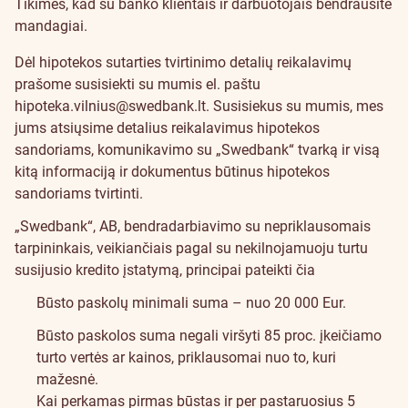
Tikimės, kad su banko klientais ir darbuotojais bendrausite
mandagiai.
Dėl hipotekos sutarties tvirtinimo detalių reikalavimų
prašome susisiekti su mumis el. paštu
hipoteka.vilnius@swedbank.lt
. Susisiekus su mumis, mes
jums atsiųsime detalius reikalavimus hipotekos
sandoriams, komunikavimo su „Swedbank“ tvarką ir visą
kitą informaciją ir dokumentus būtinus hipotekos
sandoriams tvirtinti.
„Swedbank“, AB, bendradarbiavimo su nepriklausomais
tarpininkais, veikiančiais pagal su nekilnojamuoju turtu
susijusio kredito įstatymą, principai pateikti čia
Būsto paskolų minimali suma – nuo 20 000 Eur.
Būsto paskolos suma negali viršyti 85 proc. įkeičiamo
turto vertės ar kainos, priklausomai nuo to, kuri
mažesnė.
Kai perkamas pirmas būstas ir per pastaruosius 5