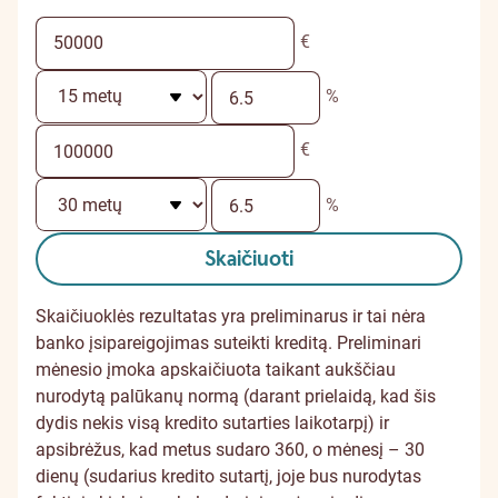
€
%
€
%
Skaičiuoti
Skaičiuoklės rezultatas yra preliminarus ir tai nėra
banko įsipareigojimas suteikti kreditą. Preliminari
mėnesio įmoka apskaičiuota taikant aukščiau
nurodytą palūkanų normą (darant prielaidą, kad šis
dydis nekis visą kredito sutarties laikotarpį) ir
apsibrėžus, kad metus sudaro 360, o mėnesį – 30
dienų (sudarius kredito sutartį, joje bus nurodytas