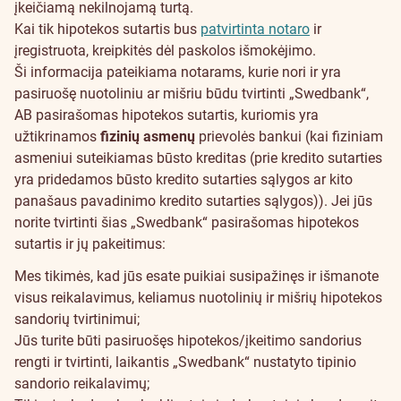
įkeičiamą nekilnojamą turtą.
Kai tik hipotekos sutartis bus
patvirtinta notaro
ir
įregistruota, kreipkitės dėl paskolos išmokėjimo.
Ši informacija pateikiama notarams, kurie nori ir yra
pasiruošę nuotoliniu ar mišriu būdu tvirtinti „Swedbank“,
AB pasirašomas hipotekos sutartis, kuriomis yra
užtikrinamos
fizinių asmenų
prievolės bankui (kai fiziniam
asmeniui suteikiamas būsto kreditas (prie kredito sutarties
yra pridedamos būsto kredito sutarties sąlygos ar kito
panašaus pavadinimo kredito sutarties sąlygos)). Jei jūs
norite tvirtinti šias „Swedbank“ pasirašomas hipotekos
sutartis ir jų pakeitimus:
Mes tikimės, kad jūs esate puikiai susipažinęs ir išmanote
visus reikalavimus, keliamus nuotolinių ir mišrių hipotekos
sandorių tvirtinimui;
Jūs turite būti pasiruošęs hipotekos/įkeitimo sandorius
rengti ir tvirtinti, laikantis „Swedbank“ nustatyto tipinio
sandorio reikalavimų;