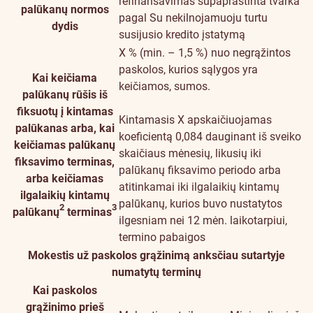
refinansavimas supaprastinta tvarka
palūkanų normos
pagal Su nekilnojamuoju turtu
dydis
susijusio kredito įstatymą
X % (min. – 1,5 %) nuo negrąžintos
paskolos, kurios sąlygos yra
Kai keičiama
keičiamos, sumos.
palūkanų rūšis iš
fiksuotų į kintamas
Kintamasis X apskaičiuojamas
palūkanas arba, kai
koeficientą 0,084 dauginant iš sveiko
keičiamas palūkanų
skaičiaus mėnesių, likusių iki
fiksavimo terminas,
palūkanų fiksavimo periodo arba
arba keičiamas
atitinkamai iki ilgalaikių kintamų
ilgalaikių kintamų
palūkanų, kurios buvo nustatytos
2
3
palūkanų
terminas
ilgesniam nei 12 mėn. laikotarpiui,
termino pabaigos
Mokestis už paskolos grąžinimą anksčiau sutartyje
numatytų terminų
Kai paskolos
grąžinimo prieš