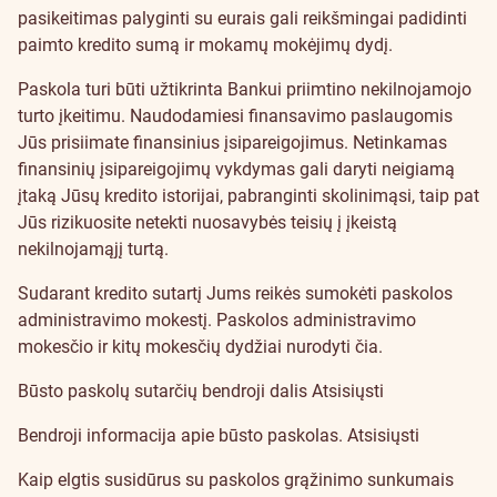
pasikeitimas palyginti su eurais gali reikšmingai padidinti
paimto kredito sumą ir mokamų mokėjimų dydį.
Paskola turi būti užtikrinta Bankui priimtino nekilnojamojo
turto įkeitimu. Naudodamiesi finansavimo paslaugomis
Jūs prisiimate finansinius įsipareigojimus. Netinkamas
finansinių įsipareigojimų vykdymas gali daryti neigiamą
įtaką Jūsų kredito istorijai, pabranginti skolinimąsi, taip pat
Jūs rizikuosite netekti nuosavybės teisių į įkeistą
nekilnojamąjį turtą.
Sudarant kredito sutartį Jums reikės sumokėti paskolos
administravimo mokestį. Paskolos administravimo
mokesčio ir kitų mokesčių dydžiai nurodyti
čia
.
Būsto paskolų sutarčių bendroji dalis
Atsisiųsti
Bendroji informacija apie būsto paskolas.
Atsisiųsti
Kaip elgtis susidūrus su paskolos grąžinimo sunkumais