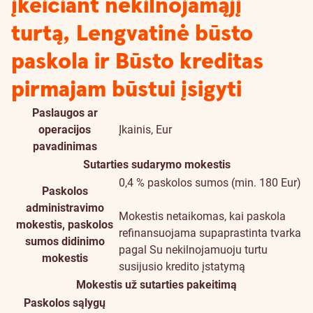
įkeičiant nekilnojamąjį
turtą, Lengvatinė būsto
paskola ir Būsto kreditas
pirmajam būstui įsigyti
Paslaugos ar
operacijos
Įkainis, Eur
pavadinimas
Sutarties sudarymo mokestis
0,4 % paskolos sumos (min. 180 Eur)
Paskolos
administravimo
Mokestis netaikomas, kai paskola
mokestis, paskolos
refinansuojama supaprastinta tvarka
sumos didinimo
pagal Su nekilnojamuoju turtu
mokestis
susijusio kredito įstatymą
Mokestis už sutarties pakeitimą
Paskolos sąlygų