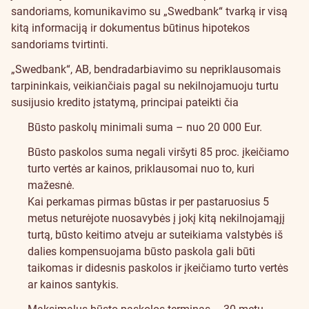
sandoriams, komunikavimo su „Swedbank“ tvarką ir visą
kitą informaciją ir dokumentus būtinus hipotekos
sandoriams tvirtinti.
„Swedbank“, AB, bendradarbiavimo su nepriklausomais
tarpininkais, veikiančiais pagal su nekilnojamuoju turtu
susijusio kredito įstatymą, principai pateikti čia
Būsto paskolų minimali suma – nuo 20 000 Eur.
Būsto paskolos suma negali viršyti 85 proc. įkeičiamo
turto vertės ar kainos, priklausomai nuo to, kuri
mažesnė.
Kai perkamas pirmas būstas ir per pastaruosius 5
metus neturėjote nuosavybės į jokį kitą nekilnojamąjį
turtą, būsto keitimo atveju ar suteikiama valstybės iš
dalies kompensuojama būsto paskola gali būti
taikomas ir didesnis paskolos ir įkeičiamo turto vertės
ar kainos santykis.