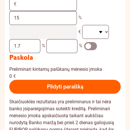
%
€
%
%
Paskola
Preliminari kintamų palūkanų mėnesio įmoka
0
€
Pildyti paraišką
Skaičiuoklės rezultatas yra preliminarus ir tai nėra
banko įsipareigojimas suteikti kreditą. Preliminari
mėnesio įmoka apskaičiuota taikant aukščiau
nurodytą Banko maržą bei prieš 2 dienas galiojusią
EURIBOR palūkanų normą (darant prielaidą, kad šis