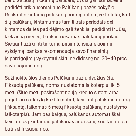
bendras Jūsų mokamų palūkanų dydis gali sumažėti ar
padidėti priklausomai nuo Palūkanų bazės pokyčio.
Renkantis kintamą palūkanų normą būtina įvertinti tai, kad
šių palūkanų kintamumas tam tikrais periodais dėl
kintamos dalies padidėjimo gali ženkliai padidinti ir Jūsų
kiekvieną mėnesį bankui mokamas palūkanų įmokas.
Siekiant užtikrinti tinkamą prisiimtų įsipareigojimų
vykdymą, bankas rekomenduoja savo finansinių
įsipareigojimų vykdymui skirti ne didesnę nei 30–40 proc.
savo pajamų dalį.
Sužinokite šios dienos Palūkanų bazių dydžius
čia
.
Fiksuotų palūkanų norma nustatoma laikotarpiui iki 5
metų (šiuo metu pasirašant naują kredito sutartį arba
pagal jau sudarytą kredito sutartį keičiant palūkanų normą
į fiksuotą, taikomas 5 metų fiksuotų palūkanų nustatymo
laikotarpis). Jam pasibaigus, palūkanos automatiškai
keičiamos į kintamas palūkanas arba šalių susitarimu gali
būti vėl fiksuojamos.