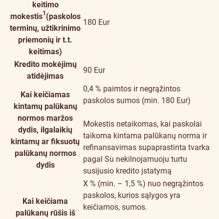
keitimo
1
mokestis
(paskolos
180 Eur
terminų, užtikrinimo
priemonių ir t.t.
keitimas)
Kredito mokėjimų
90 Eur
atidėjimas
0,4 % paimtos ir negrąžintos
Kai keičiamas
paskolos sumos (min. 180 Eur)
kintamų palūkanų
normos maržos
Mokestis netaikomas, kai paskolai
dydis, ilgalaikių
taikoma kintama palūkanų norma ir
kintamų ar fiksuotų
refinansavimas supaprastinta tvarka
palūkanų normos
pagal Su nekilnojamuoju turtu
dydis
susijusio kredito įstatymą
X % (min. – 1,5 %) nuo negrąžintos
paskolos, kurios sąlygos yra
Kai keičiama
keičiamos, sumos.
palūkanų rūšis iš