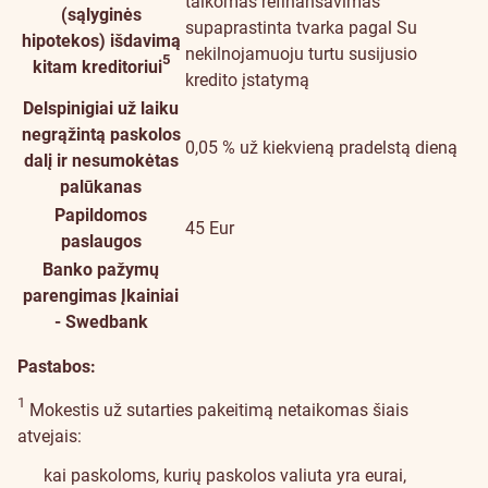
taikomas refinansavimas
(sąlyginės
supaprastinta tvarka pagal Su
hipotekos) išdavimą
nekilnojamuoju turtu susijusio
5
kitam kreditoriui
kredito įstatymą
Delspinigiai už laiku
negrąžintą paskolos
0,05 % už kiekvieną pradelstą dieną
dalį ir nesumokėtas
palūkanas
Papildomos
45 Eur
paslaugos
Banko pažymų
parengimas
Įkainiai
- Swedbank
Pastabos:
1
Mokestis už sutarties pakeitimą netaikomas šiais
atvejais:
kai paskoloms, kurių paskolos valiuta yra eurai,