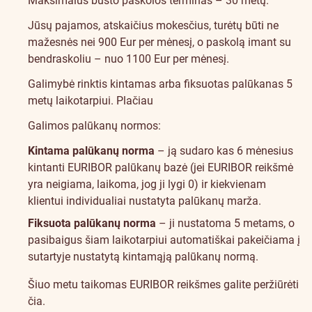
Maksimalus būsto paskolos terminas – 30 metų.
Jūsų pajamos, atskaičius mokesčius, turėtų būti ne
mažesnės nei 900 Eur per mėnesį, o paskolą imant su
bendraskoliu – nuo 1100 Eur per mėnesį.
Galimybė rinktis kintamas arba fiksuotas palūkanas 5
metų laikotarpiui.
Plačiau
Galimos palūkanų normos:
Kintama palūkanų norma
– ją sudaro kas 6 mėnesius
kintanti EURIBOR palūkanų bazė (jei EURIBOR reikšmė
yra neigiama, laikoma, jog ji lygi 0) ir kiekvienam
klientui individualiai nustatyta palūkanų marža.
Fiksuota palūkanų norma
– ji nustatoma 5 metams, o
pasibaigus šiam laikotarpiui automatiškai pakeičiama į
sutartyje nustatytą kintamąją palūkanų normą.
Šiuo metu taikomas EURIBOR reikšmes galite peržiūrėti
čia
.