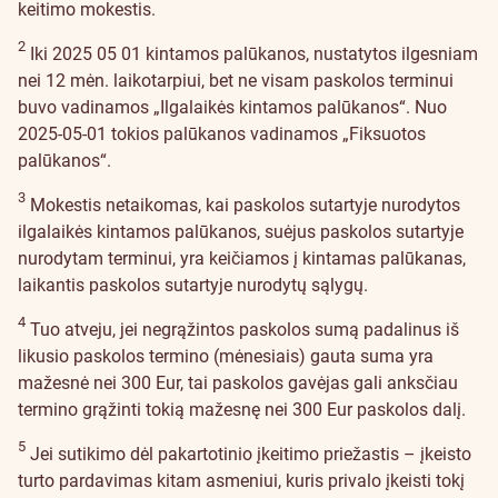
keitimo mokestis.
2
Iki 2025 05 01 kintamos palūkanos, nustatytos ilgesniam
nei 12 mėn. laikotarpiui, bet ne visam paskolos terminui
buvo vadinamos „Ilgalaikės kintamos palūkanos“. Nuo
2025-05-01 tokios palūkanos vadinamos „Fiksuotos
palūkanos“.
3
Mokestis netaikomas, kai paskolos sutartyje nurodytos
ilgalaikės kintamos palūkanos, suėjus paskolos sutartyje
nurodytam terminui, yra keičiamos į kintamas palūkanas,
laikantis paskolos sutartyje nurodytų sąlygų.
4
Tuo atveju, jei negrąžintos paskolos sumą padalinus iš
likusio paskolos termino (mėnesiais) gauta suma yra
mažesnė nei 300 Eur, tai paskolos gavėjas gali anksčiau
termino grąžinti tokią mažesnę nei 300 Eur paskolos dalį.
5
Jei sutikimo dėl pakartotinio įkeitimo priežastis – įkeisto
turto pardavimas kitam asmeniui, kuris privalo įkeisti tokį