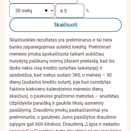
%
Skaičiuoti
Skaičiuoklės rezultatas yra preliminarus ir tai nėra
banko įsipareigojimas suteikti kreditą. Preliminari
mėnesio įmoka apskaičiuota taikant aukščiau
nurodytą palūkanų normą (darant prielaidą, kad šis
dydis nekis visą kredito sutarties laikotarpį) ir
apsibrėžus, kad metus sudaro 360, o mėnesį – 30
dienų (sudarius kredito sutartį, joje bus nurodytas
faktinis kiekvieno kalendorinio mėnesio dienų
skaičius), o paskolos grąžinimo metodas – anuitetas.
Užpildykite paraišką ir gaukite tikslų asmeninį
pasiūlymą. Draudimo įmokų paskaičiavimai yra
preliminarūs, o galutinės Jums pasiūlytos draudimo
sąlygos gali būti kitokios. Draudimą „Ligos ir nedarbo