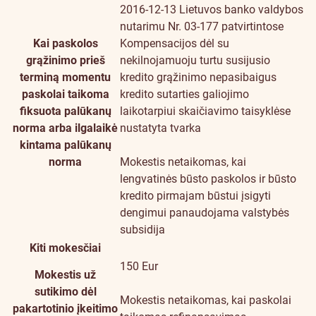
2016-12-13 Lietuvos banko valdybos
nutarimu Nr. 03-177 patvirtintose
Kai paskolos
Kompensacijos dėl su
grąžinimo prieš
nekilnojamuoju turtu susijusio
terminą momentu
kredito grąžinimo nepasibaigus
paskolai taikoma
kredito sutarties galiojimo
fiksuota palūkanų
laikotarpiui skaičiavimo taisyklėse
norma arba ilgalaikė
nustatyta tvarka
kintama palūkanų
norma
Mokestis netaikomas, kai
lengvatinės būsto paskolos ir būsto
kredito pirmajam būstui įsigyti
dengimui panaudojama valstybės
subsidija
Kiti mokesčiai
150 Eur
Mokestis už
sutikimo dėl
Mokestis netaikomas, kai paskolai
pakartotinio įkeitimo