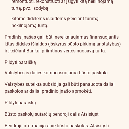
remontuoti, rekonstruoti ar įsigyti kitą nekilnojamą
turtą, pvz., sodybą;
kitoms didelėms išlaidoms įkeičiant turimą
nekilnojamą turtą.
Pradinis įnašas gali būti nereikalaujamas finansuojantis
kitas dideles išlaidas (išskyrus būsto pirkimą ar statybas)
ir įkeičiant Bankui priimtinos vertės nuosavą turtą.
Pildyti paraišką
Valstybės iš dalies kompensuojama būsto paskola
Valstybės suteikta subsidija gali būti panaudota daliai
paskolos ar daliai pradinio įnašo apmokėti.
Pildyti paraišką
Būsto paskolų sutarčių bendroji dalis
Atsisiųsti
Bendroji informacija apie būsto paskolas.
Atsisiųsti