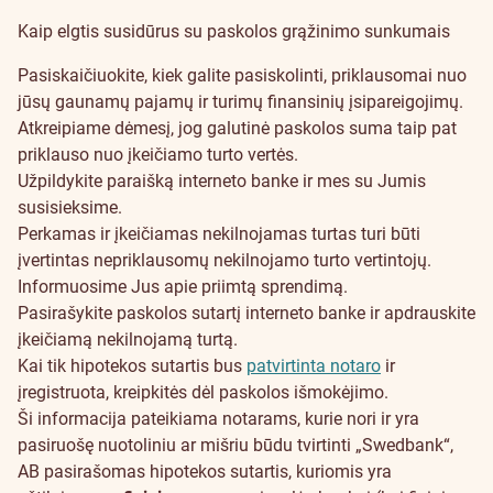
Kaip elgtis susidūrus su paskolos grąžinimo sunkumais
Pasiskaičiuokite
, kiek galite pasiskolinti, priklausomai nuo
jūsų gaunamų pajamų ir turimų finansinių įsipareigojimų.
Atkreipiame dėmesį, jog galutinė paskolos suma taip pat
priklauso nuo įkeičiamo turto vertės.
Užpildykite paraišką interneto banke ir mes su Jumis
susisieksime.
Perkamas ir įkeičiamas nekilnojamas turtas turi būti
įvertintas
nepriklausomų nekilnojamo turto vertintojų
.
Informuosime Jus apie priimtą sprendimą.
Pasirašykite paskolos sutartį interneto banke ir apdrauskite
įkeičiamą nekilnojamą turtą.
Kai tik hipotekos sutartis bus
patvirtinta notaro
ir
įregistruota, kreipkitės dėl paskolos išmokėjimo.
Ši informacija pateikiama notarams, kurie nori ir yra
pasiruošę nuotoliniu ar mišriu būdu tvirtinti „Swedbank“,
AB pasirašomas hipotekos sutartis, kuriomis yra