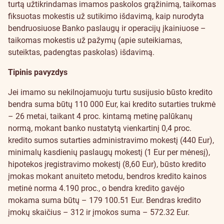
turtą užtikrindamas imamos paskolos grąžinimą, taikomas
fiksuotas mokestis už sutikimo išdavimą, kaip nurodyta
bendruosiuose Banko paslaugų ir operacijų įkainiuose –
taikomas mokestis už pažymų (apie suteikiamas,
suteiktas, padengtas paskolas) išdavimą.
Tipinis pavyzdys
Jei imamo su nekilnojamuoju turtu susijusio būsto kredito
bendra suma būtų 110 000 Eur, kai kredito sutarties trukmė
– 26 metai, taikant 4 proc. kintamą metinę palūkanų
normą, mokant banko nustatytą vienkartinį 0,4 proc.
kredito sumos sutarties administravimo mokestį (440 Eur),
minimalų kasdienių paslaugų mokestį (1 Eur per mėnesį),
hipotekos įregistravimo mokestį (8,60 Eur), būsto kredito
įmokas mokant anuiteto metodu, bendros kredito kainos
metinė norma 4.190 proc., o bendra kredito gavėjo
mokama suma būtų – 179 100.51 Eur. Bendras kredito
įmokų skaičius – 312 ir įmokos suma – 572.32 Eur.