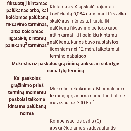
fiksuotų į kintamas
Kintamasis X apskaičiuojamas
palūkanas arba, kai
koeficientą 0,084 dauginant iš sveiko
keičiamas palūkanų
skaičiaus mėnesių, likusių iki
fiksavimo terminas,
palūkanų fiksavimo periodo arba
arba keičiamas
atitinkamai iki ilgalaikių kintamų
ilgalaikių kintamų
palūkanų, kurios buvo nustatytos
2
3
palūkanų
terminas
ilgesniam nei 12 mėn. laikotarpiui,
termino pabaigos
Mokestis už paskolos grąžinimą anksčiau sutartyje
numatytų terminų
Kai paskolos
grąžinimo prieš
Mokestis netaikomas. Minimali prieš
terminą momentu
terminą grąžinama suma turi būti ne
paskolai taikoma
4
mažesnė nei 300 Eur
kintama palūkanų
norma
Kompensacijos dydis (C)
apskaičiuojamas vadovaujantis