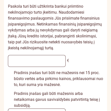
Paskola turi būti užtikrinta bankui priimtino
nekilnojamojo turto įkeitimu. Naudodamiesi
finansavimo paslaugomis Jūs prisiimate finansinius
įsipareigojimus. Netinkamas finansinių įsipareigojimų
vykdymas arba jų nevykdymas gali daryti neigiamą
įtaką Jūsų kredito istorijai, pabranginti skolinimąsi,
taip pat Jūs rizikuosite netekti nuosavybės teisių į
įkeistą nekilnojamąjį turtą.
€
Pradinis įnašas turi būti ne mažesnis nei 15 proc.
būsto vertės arba pirkimo kainos, priklausomai nuo
to, kuri suma yra mažesnė.
Pradinis įnašas gali būti mažesnis arba
netaikomas gavus savivaldybės patvirtintą teisę į
subsidiją.