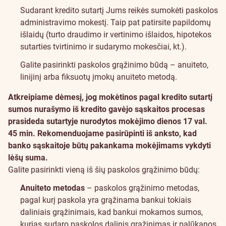
Sudarant kredito sutartį Jums reikės sumokėti paskolos
administravimo mokestį. Taip pat patirsite papildomų
išlaidų (turto draudimo ir vertinimo išlaidos, hipotekos
sutarties tvirtinimo ir sudarymo mokesčiai, kt.).
Galite pasirinkti paskolos grąžinimo būdą – anuiteto,
linijinį arba fiksuotų įmokų anuiteto metodą.
Atkreipiame dėmesį, jog mokėtinos pagal kredito sutartį
sumos nurašymo iš kredito gavėjo sąskaitos procesas
prasideda sutartyje nurodytos mokėjimo dienos 17 val.
45 min. Rekomenduojame pasirūpinti iš anksto, kad
banko sąskaitoje būtų pakankama mokėjimams vykdyti
lėšų suma.
Galite pasirinkti vieną iš šių paskolos grąžinimo būdų:
Anuiteto metodas
– paskolos grąžinimo metodas,
pagal kurį paskola yra grąžinama bankui tokiais
daliniais grąžinimais, kad bankui mokamos sumos,
kurias sudaro paskolos dalinis grąžinimas ir palūkanos,