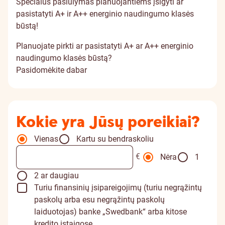
Specialus pasiūlymas planuojantiems įsigyti ar
pasistatyti A+ ir A++ energinio naudingumo klasės
būstą!
Planuojate pirkti ar pasistatyti A+ ar A++ energinio
naudingumo klasės būstą?
Pasidomėkite dabar
Kokie yra Jūsų poreikiai?
Vienas
Kartu su bendraskoliu
€
Nėra
1
2 ar daugiau
Turiu finansinių įsipareigojimų (turiu negrąžintų
paskolų arba esu negrąžintų paskolų
laiduotojas) banke „Swedbank“ arba kitose
kredito įstaigose