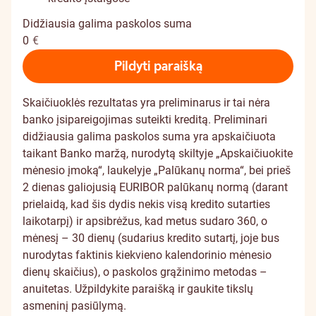
Didžiausia galima paskolos suma
0
€
Pildyti paraišką
Skaičiuoklės rezultatas yra preliminarus ir tai nėra
banko įsipareigojimas suteikti kreditą. Preliminari
didžiausia galima paskolos suma yra apskaičiuota
taikant Banko maržą, nurodytą skiltyje „Apskaičiuokite
mėnesio įmoką“, laukelyje „Palūkanų norma“, bei prieš
2 dienas galiojusią EURIBOR palūkanų normą (darant
prielaidą, kad šis dydis nekis visą kredito sutarties
laikotarpį) ir apsibrėžus, kad metus sudaro 360, o
mėnesį – 30 dienų (sudarius kredito sutartį, joje bus
nurodytas faktinis kiekvieno kalendorinio mėnesio
dienų skaičius), o paskolos grąžinimo metodas –
anuitetas. Užpildykite paraišką ir gaukite tikslų
asmeninį pasiūlymą.