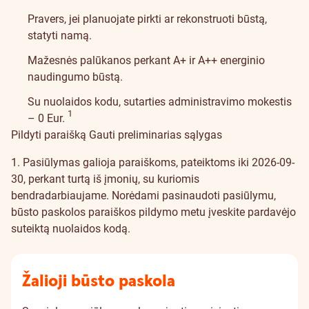
Pravers, jei planuojate pirkti ar rekonstruoti būstą,
statyti namą.
Mažesnės palūkanos perkant A+ ir A++ energinio
naudingumo būstą.
Su nuolaidos kodu, sutarties administravimo mokestis
Įspėjimo detalės
1
– 0 Eur.
Pildyti paraišką
Gauti preliminarias sąlygas
1. Pasiūlymas galioja paraiškoms, pateiktoms iki 2026-09-
30, perkant turtą iš įmonių, su kuriomis
bendradarbiaujame. Norėdami pasinaudoti pasiūlymu,
būsto paskolos paraiškos pildymo metu įveskite pardavėjo
suteiktą nuolaidos kodą.
Žalioji būsto paskola