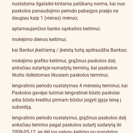
nustatoma ilgalaikė kintama palūkanų norma, kai nuo
paskolos panaudojimo periodo pabaigos praėjo ne
daugiau kaip 1 (vienas) mėnuo;
aptarnaujančios banko sąskaitos keitimui;
mokėjimo dienos keitimui;
kai Bankui įkeičiamą / įkeistą turtą apdraudžia Bankas;
mokėjimo grafiko keitimui, grąžinus paskolos dalį
anksčiau sutartyje numatytų terminų, kai paskolos
likutis išdėstomas likusiam paskolos terminui;
lengvatinio periodo nustatymas 4 mėnesių terminui, kai
Paskolos gavėjai turimai lengvatinei būsto paskolai
arba būsto kreditui pirmam būstui įsigyti įgyja teisę į
subsidiją.
lengvatinio periodo nustatymui, grąžinus paskolos dalį
anksčiau termino pagal paskolos sutartį sudarytą iki
2008-05-12, jei dėl jos sąlygų keitimo po nurodytos