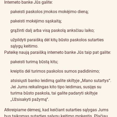
Interneto banke Jūs galite:
pakeisti paskolos įmokos mokėjimo dieną;
pakeisti mokėjimo sąskaitą;
grąžinti dalį arba visą paskolą anksčiau laiko;
užpildyti paraišką dėl kitų būsto paskolos sutarties
sąlygų keitimo.
Pateikę naują paraišką interneto banke Jūs taip pat galite:
pakeisti turimą būstą kitu;
kreiptis dėl turimos paskolos sumos padidinimo;
atsisiųsti banko leidimą galite skiltyje „Mano sutartys“.
Jei Jums reikalingas kito tipo leidimas, susijęs su
turima būsto paskola, tai galite padaryti skiltyje
„Užsisakyti pažymą“.
Atkreipiame dėmesį, kad keičiant sutarties sąlygas Jums
bus taikomas sutarties sąlygų keitimo mokestis.
Plačiau