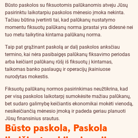
Būsto paskolos su fiksuotomis palūkanomis atveju Jūsų
pasirinktu laikotarpiu paskolos mėnesio įmoka nekinta.
Tačiau būtina įvertinti tai, kad palūkanų nustatymo
momentu fiksuotų palūkanų norma įprastai yra didesnė nei
tuo metu taikytina kintama palūkanų norma.
Taip pat grąžinant paskolą ar dalį paskolos anksčiau
termino, kai nėra pasibaigęs palūkanų fiksavimo periodas
arba keičiant palūkanų rūšį iš fiksuotų į kintamas,
taikomas banko paslaugų ir operacijų įkainiuose
nurodytas mokestis.
Fiksuotų palūkanų normos pasirinkimas neužtikrina, kad
per visą paskolos laikotarpį sumokėsite mažiau palūkanų,
bet sudaro galimybę keičiantis ekonomikai mokėti vienodą,
nesikeičiančią mėnesio įmoką ir padeda geriau planuoti
Jūsų finansinius srautus.
Būsto paskola, Paskola