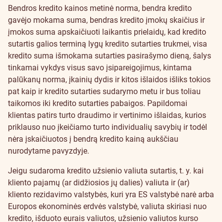
Bendros kredito kainos metinė norma, bendra kredito
gavėjo mokama suma, bendras kredito įmokų skaičius ir
įmokos suma apskaičiuoti laikantis prielaidų, kad kredito
sutartis galios terminą lygų kredito sutarties trukmei, visa
kredito suma išmokama sutarties pasirašymo dieną, šalys
tinkamai vykdys visus savo įsipareigojimus, kintama
palūkanų norma, įkainių dydis ir kitos išlaidos išliks tokios
pat kaip ir kredito sutarties sudarymo metu ir bus toliau
taikomos iki kredito sutarties pabaigos. Papildomai
klientas patirs turto draudimo ir vertinimo išlaidas, kurios
priklauso nuo įkeičiamo turto individualių savybių ir todėl
nėra įskaičiuotos į bendrą kredito kainą aukščiau
nurodytame pavyzdyje.
Jeigu sudaroma kredito užsienio valiuta sutartis, t. y. kai
kliento pajamų (ar didžiosios jų dalies) valiuta ir (ar)
kliento rezidavimo valstybės, kuri yra ES valstybė narė arba
Europos ekonominės erdvės valstybė, valiuta skiriasi nuo
kredito, išduoto eurais valiutos, užsienio valiutos kurso