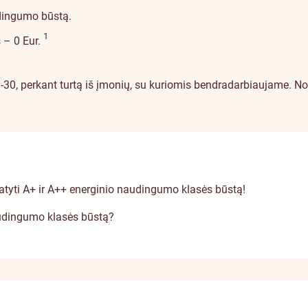
dingumo būstą.
Įspėjimo detalės
1
 – 0 Eur.
9-30, perkant turtą iš įmonių, su kuriomis bendradarbiaujame. 
atyti A+ ir A++ energinio naudingumo klasės būstą!
naudingumo klasės būstą?