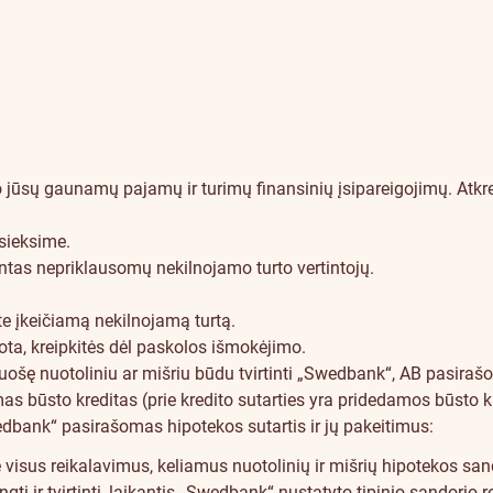
nuo jūsų gaunamų pajamų ir turimų finansinių įsipareigojimų. At
sieksime.
intas
nepriklausomų nekilnojamo turto vertintojų
.
te įkeičiamą nekilnojamą turtą.
uota, kreipkitės dėl paskolos išmokėjimo.
iruošę nuotoliniu ar mišriu būdu tvirtinti „Swedbank“, AB pasira
as būsto kreditas (prie kredito sutarties yra pridedamos būsto 
„Swedbank“ pasirašomas hipotekos sutartis ir jų pakeitimus:
 visus reikalavimus, keliamus nuotolinių ir mišrių hipotekos sand
gti ir tvirtinti, laikantis „Swedbank“ nustatyto tipinio sandorio 