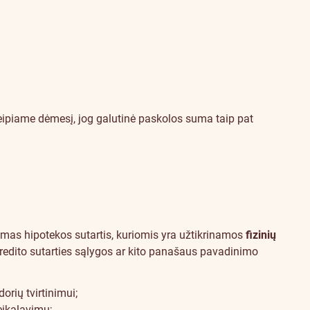
kreipiame dėmesį, jog galutinė paskolos suma taip pat
šomas hipotekos sutartis, kuriomis yra užtikrinamos
fizinių
kredito sutarties sąlygos ar kito panašaus pavadinimo
orių tvirtinimui;
reikalavimų;