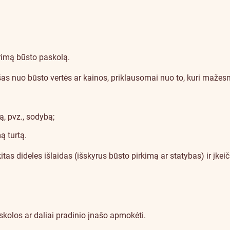
turimą būsto paskolą.
šas nuo būsto vertės ar kainos, priklausomai nuo to, kuri mažesn
ą, pvz., sodybą;
ą turtą.
tas dideles išlaidas (išskyrus būsto pirkimą ar statybas) ir įkei
skolos ar daliai pradinio įnašo apmokėti.