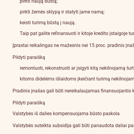
pirkti naują būstą;
pirkti žemės sklypą ir statyti jame namą;
keisti turimą būstą į naują.
Taip pat galite refinansuoti ir kitoje kredito įstaigoje 
Įprastai reikalingas ne mažesnis nei 15 proc. pradinis įna
Pildyti paraišką
remontuoti, rekonstruoti ar įsigyti kitą nekilnojamą turt
kitoms didelėms išlaidoms įkeičiant turimą nekilnojam
Pradinis įnašas gali būti nereikalaujamas finansuojantis ki
Pildyti paraišką
Valstybės iš dalies kompensuojama būsto paskola
Valstybės suteikta subsidija gali būti panaudota daliai pa