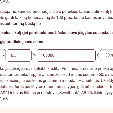
, AB.
ėtojams, kurie surado naują, savo poreikius labiau atitinkantį bū
te gauti laikiną finansavimą iki 100 proc. būsto kainos ar vertė
arduoti turimą būstą
bei:
skolos likutį (jei parduodamas būstas buvo įsigytas su paskola
ygią pradinio įnašo sumai.
%
€
anko įsipareigojimas suteikti kreditą. Preliminari mėnesio įmoka
to sutarties laikotarpį) ir apsibrėžus, kad metus sudaro 360, o mė
nų skaičius), o paskolos grąžinimo metodas – anuitetas. Užpildy
utinės Jums pasiūlytos draudimo sąlygos gali būti kitokios. Dr
S“ Lietuvos filialas per atstovą „Swedbank“, AB. Rizikinio gy
, AB.