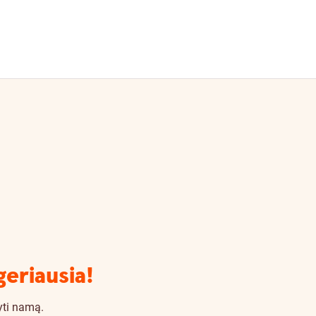
geriausia!
tyti namą.