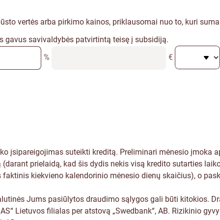
 būsto vertės arba pirkimo kainos, priklausomai nuo to, kuri sum
gavus savivaldybės patvirtintą teisę į subsidiją.
%
€
anko įsipareigojimas suteikti kreditą. Preliminari mėnesio įmok
darant prielaidą, kad šis dydis nekis visą kredito sutarties lai
as faktinis kiekvieno kalendorinio mėnesio dienų skaičius), o pa
utinės Jums pasiūlytos draudimo sąlygos gali būti kitokios. Dr
S“ Lietuvos filialas per atstovą „Swedbank“, AB. Rizikinio gy