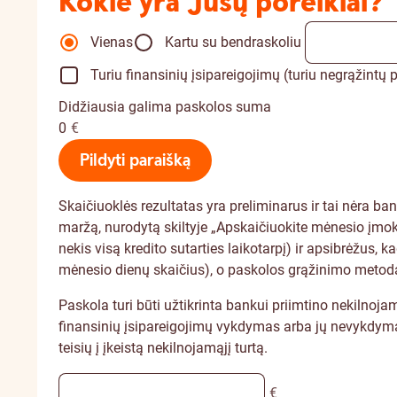
Kokie yra Jūsų poreikiai?
Vienas
Kartu su bendraskoliu
Turiu finansinių įsipareigojimų (turiu negrąžint
Didžiausia galima paskolos suma
0
€
Pildyti paraišką
Skaičiuoklės rezultatas yra preliminarus ir tai nėra b
maržą, nurodytą skiltyje „Apskaičiuokite mėnesio įmok
nekis visą kredito sutarties laikotarpį) ir apsibrėžus,
mėnesio dienų skaičius), o paskolos grąžinimo metodas
Paskola turi būti užtikrinta bankui priimtino nekilno
finansinių įsipareigojimų vykdymas arba jų nevykdymas 
teisių į įkeistą nekilnojamąjį turtą.
€