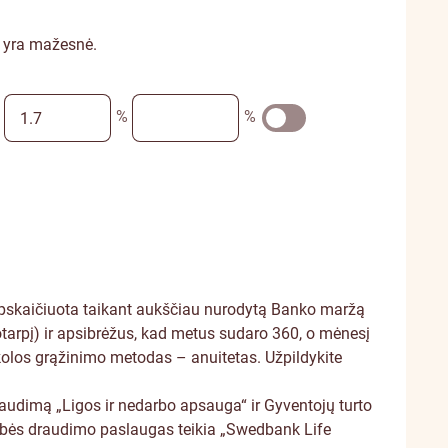
a yra mažesnė.
%
%
a apskaičiuota taikant aukščiau nurodytą Banko maržą
kotarpį) ir apsibrėžus, kad metus sudaro 360, o mėnesį
skolos grąžinimo metodas – anuitetas. Užpildykite
audimą „Ligos ir nedarbo apsauga“ ir Gyventojų turto
vybės draudimo paslaugas teikia „Swedbank Life