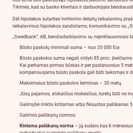
Tikimės, kad su banko klientais ir darbuotojais bendrausi
Dėl hipotekos sutarties tvirtinimo detalių reikalavimų pr
reikalavimus hipotekos sandoriams, komunikavimo su „Swed
„Swedbank“, AB, bendradarbiavimo su nepriklausomais tarpi
Būsto paskolų minimali suma – nuo 20 000 Eur.
Būsto paskolos suma negali viršyti 85 proc. įkeičiamo 
Kai perkamas pirmas būstas ir per pastaruosius 5 metus
kompensuojama būsto paskola gali būti taikomas ir did
Maksimalus būsto paskolos terminas – 30 metų.
Jūsų pajamos, atskaičius mokesčius, turėtų būti ne m
Galimybė rinktis kintamas arba fiksuotas palūkanas 5 
Galimos palūkanų normos:
Kintama palūkanų norma
– ją sudaro kas 6 mėnesius k
individualiai nustatyta palūkanų marža.