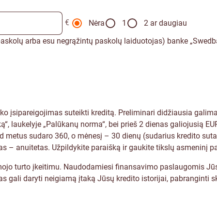
€
Nėra
1
2 ar daugiau
ų paskolų arba esu negrąžintų paskolų laiduotojas) banke „Swedba
anko įsipareigojimas suteikti kreditą. Preliminari didžiausia ga
ą“, laukelyje „Palūkanų norma“, bei prieš 2 dienas galiojusią E
 kad metus sudaro 360, o mėnesį – 30 dienų (sudarius kredito sutar
 – anuitetas. Užpildykite paraišką ir gaukite tikslų asmeninį p
jamojo turto įkeitimu. Naudodamiesi finansavimo paslaugomis Jū
gali daryti neigiamą įtaką Jūsų kredito istorijai, pabranginti sk