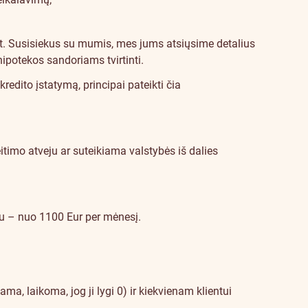
t
. Susisiekus su mumis, mes jums atsiųsime detalius
potekos sandoriams tvirtinti.
edito įstatymą, principai pateikti čia
itimo atveju ar suteikiama valstybės iš dalies
iu – nuo 1100 Eur per mėnesį.
, laikoma, jog ji lygi 0) ir kiekvienam klientui