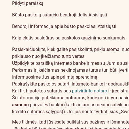
Pildyti paraišką
Būsto paskolų sutarčių bendroji dalis
Atsisiųsti
Bendroji informacija apie būsto paskolas.
Atsisiųsti
Kaip elgtis susidūrus su paskolos grąžinimo sunkumais
Pasiskaičiuokite
, kiek galite pasiskolinti, priklausomai 
priklauso nuo įkeičiamo turto vertės.
Užpildykite paraišką interneto banke ir mes su Jumis susi
Perkamas ir įkeičiamas nekilnojamas turtas turi būti įvert
Informuosime Jus apie priimtą sprendimą.
Pasirašykite paskolos sutartį interneto banke ir apdrauski
Kai tik hipotekos sutartis bus
patvirtinta notaro
ir įregistr
Ši informacija pateikiama notarams, kurie nori ir yra pas
asmenų
prievolės bankui (kai fiziniam asmeniui suteikiam
kredito sutarties sąlygos)). Jei jūs norite tvirtinti šias 
Mes tikimės, kad jūs esate puikiai susipažinęs ir išmanote
Jūs turite būti pasiruošęs hipotekos/įkeitimo sandorius ren