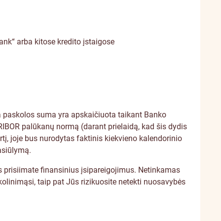
nk“ arba kitose kredito įstaigose
lima paskolos suma yra apskaičiuota taikant Banko
URIBOR palūkanų normą (darant prielaidą, kad šis dydis
tį, joje bus nurodytas faktinis kiekvieno kalendorinio
asiūlymą.
s prisiimate finansinius įsipareigojimus. Netinkamas
olinimąsi, taip pat Jūs rizikuosite netekti nuosavybės