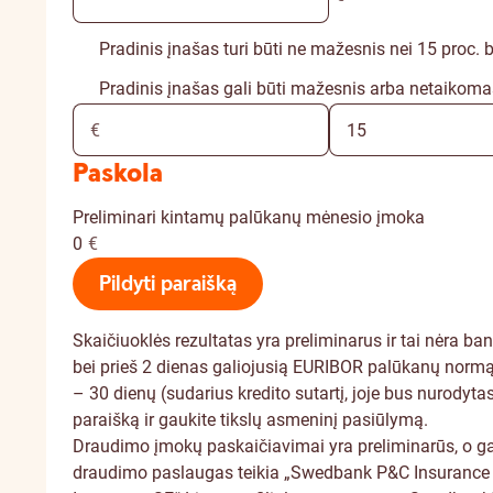
Pradinis įnašas turi būti ne mažesnis nei 15 proc.
Pradinis įnašas gali būti mažesnis arba netaikomas 
Paskola
Preliminari kintamų palūkanų mėnesio įmoka
0
€
Pildyti paraišką
Skaičiuoklės rezultatas yra preliminarus ir tai nėra b
bei prieš 2 dienas galiojusią EURIBOR palūkanų normą (
– 30 dienų (sudarius kredito sutartį, joje bus nurodyt
paraišką ir gaukite tikslų asmeninį pasiūlymą.
Draudimo įmokų paskaičiavimai yra preliminarūs, o gal
draudimo paslaugas teikia „Swedbank P&C Insurance A