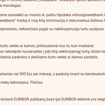
te mandagiai.
ašome susisiekti su mumis el. paštu
hipoteka.vilnius@swedbank.l
bank“ tvarką ir visą kitą informaciją ir dokumentus būtinus hi
ninkais, veikiančiais pagal su nekilnojamuoju turtu susijusio kr
turto vertės ar kainos, priklausomai nuo to, kuri mažesnė.
 neturėjote nuosavybės į jokį kitą nekilnojamąjį turtą, būsto ke
esnis paskolos ir įkeičiamo turto vertės ar kainos santykis.
ažesnės nei 900 Eur per mėnesį, o paskolą imant su bendraskol
metų laikotarpiui.
Plačiau
intanti EURIBOR palūkanų bazė (jei EURIBOR reikšmė yra neigiama