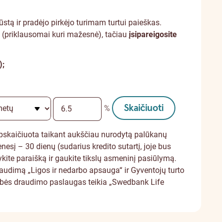
stą ir pradėjo pirkėjo turimam turtui paieškas.
s (priklausomai kuri mažesnė), tačiau
įsipareigosite
);
Skaičiuoti
%
 apskaičiuota taikant aukščiau nurodytą palūkanų
nesį – 30 dienų (sudarius kredito sutartį, joje bus
kite paraišką ir gaukite tikslų asmeninį pasiūlymą.
audimą „Ligos ir nedarbo apsauga“ ir Gyventojų turto
vybės draudimo paslaugas teikia „Swedbank Life