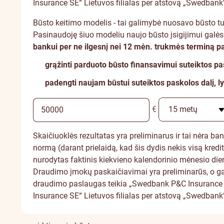
Insurance SE“ Lietuvos filialas per atstovą „Swedbank“
Būsto keitimo modelis - tai galimybė nuosavo būsto tur
Pasinaudoję šiuo modeliu naujo būsto įsigijimui galėsi
bankui per ne ilgesnį nei 12 mėn. trukmės terminą p
grąžinti parduoto būsto finansavimui suteiktos pa
padengti naujam būstui suteiktos paskolos dalį, l
€
Skaičiuoklės rezultatas yra preliminarus ir tai nėra b
normą (darant prielaidą, kad šis dydis nekis visą kredi
nurodytas faktinis kiekvieno kalendorinio mėnesio die
Draudimo įmokų paskaičiavimai yra preliminarūs, o gal
draudimo paslaugas teikia „Swedbank P&C Insurance A
Insurance SE“ Lietuvos filialas per atstovą „Swedbank“