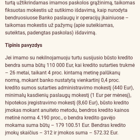
turtą užtikrindamas imamos paskolos grąžinimą, taikomas
fiksuotas mokestis už sutikimo išdavimą, kaip nurodyta
bendruosiuose Banko paslaugų ir operacijų įkainiuose –
taikomas mokestis už pažymų (apie suteikiamas,
suteiktas, padengtas paskolas) išdavimą.
Tipinis pavyzdys
Jei imamo su nekilnojamuoju turtu susijusio būsto kredito
bendra suma būtų 110 000 Eur, kai kredito sutarties trukmė
– 26 metai, taikant 4 proc. kintamą metinę palūkanų
normą, mokant banko nustatytą vienkartinį 0,4 proc.
kredito sumos sutarties administravimo mokestį (440 Eur),
minimalų kasdienių paslaugų mokestį (1 Eur per mėnesį),
hipotekos įregistravimo mokestį (8,60 Eur), būsto kredito
įmokas mokant anuiteto metodu, bendros kredito kainos
metinė norma 4.190 proc., o bendra kredito gavėjo
mokama suma būtų – 179 100.51 Eur. Bendras kredito
įmokų skaičius – 312 ir įmokos suma – 572.32 Eur.