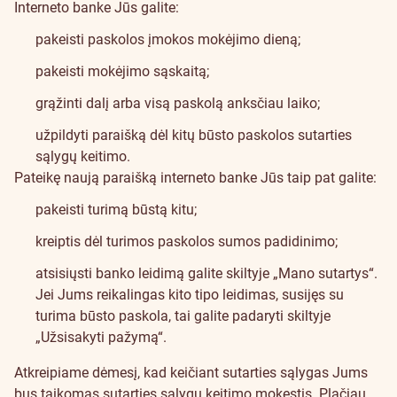
Interneto banke Jūs galite:
pakeisti paskolos įmokos mokėjimo dieną;
pakeisti mokėjimo sąskaitą;
grąžinti dalį arba visą paskolą anksčiau laiko;
užpildyti paraišką dėl kitų būsto paskolos sutarties
sąlygų keitimo.
Pateikę naują paraišką interneto banke Jūs taip pat galite:
pakeisti turimą būstą kitu;
kreiptis dėl turimos paskolos sumos padidinimo;
atsisiųsti banko leidimą galite skiltyje „Mano sutartys“.
Jei Jums reikalingas kito tipo leidimas, susijęs su
turima būsto paskola, tai galite padaryti skiltyje
„Užsisakyti pažymą“.
Atkreipiame dėmesį, kad keičiant sutarties sąlygas Jums
bus taikomas sutarties sąlygų keitimo mokestis.
Plačiau