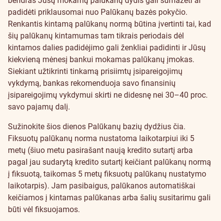
bendras Jūsų mokamų palūkanų dydis gali sumažėti ar
padidėti priklausomai nuo Palūkanų bazės pokyčio.
Renkantis kintamą palūkanų normą būtina įvertinti tai, kad
šių palūkanų kintamumas tam tikrais periodais dėl
kintamos dalies padidėjimo gali ženkliai padidinti ir Jūsų
kiekvieną mėnesį bankui mokamas palūkanų įmokas.
Siekiant užtikrinti tinkamą prisiimtų įsipareigojimų
vykdymą, bankas rekomenduoja savo finansinių
įsipareigojimų vykdymui skirti ne didesnę nei 30–40 proc.
savo pajamų dalį.
Sužinokite šios dienos Palūkanų bazių dydžius
čia
.
Fiksuotų palūkanų norma nustatoma laikotarpiui iki 5
metų (šiuo metu pasirašant naują kredito sutartį arba
pagal jau sudarytą kredito sutartį keičiant palūkanų normą
į fiksuotą, taikomas 5 metų fiksuotų palūkanų nustatymo
laikotarpis). Jam pasibaigus, palūkanos automatiškai
keičiamos į kintamas palūkanas arba šalių susitarimu gali
būti vėl fiksuojamos.