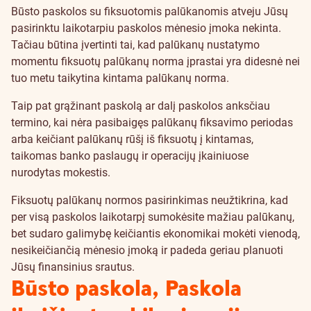
Būsto paskolos su fiksuotomis palūkanomis atveju Jūsų
pasirinktu laikotarpiu paskolos mėnesio įmoka nekinta.
Tačiau būtina įvertinti tai, kad palūkanų nustatymo
momentu fiksuotų palūkanų norma įprastai yra didesnė nei
tuo metu taikytina kintama palūkanų norma.
Taip pat grąžinant paskolą ar dalį paskolos anksčiau
termino, kai nėra pasibaigęs palūkanų fiksavimo periodas
arba keičiant palūkanų rūšį iš fiksuotų į kintamas,
taikomas banko paslaugų ir operacijų įkainiuose
nurodytas mokestis.
Fiksuotų palūkanų normos pasirinkimas neužtikrina, kad
per visą paskolos laikotarpį sumokėsite mažiau palūkanų,
bet sudaro galimybę keičiantis ekonomikai mokėti vienodą,
nesikeičiančią mėnesio įmoką ir padeda geriau planuoti
Jūsų finansinius srautus.
Būsto paskola, Paskola