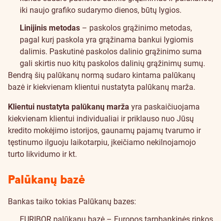
iki naujo grafiko sudarymo dienos, būtų lygios.
Linijinis metodas
– paskolos grąžinimo metodas,
pagal kurį paskola yra grąžinama bankui lygiomis
dalimis. Paskutinė paskolos dalinio grąžinimo suma
gali skirtis nuo kitų paskolos dalinių grąžinimų sumų.
Bendrą šių palūkanų normą sudaro kintama palūkanų
bazė ir kiekvienam klientui nustatyta palūkanų marža.
Klientui nustatyta palūkanų marža
yra paskaičiuojama
kiekvienam klientui individualiai ir priklauso nuo Jūsų
kredito mokėjimo istorijos, gaunamų pajamų tvarumo ir
tęstinumo ilguoju laikotarpiu, įkeičiamo nekilnojamojo
turto likvidumo ir kt.
Palūkanų bazė
Bankas taiko tokias Palūkanų bazes:
EURIBOR palūkanų bazė – Europos tarpbankinės rinkos