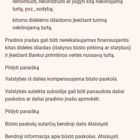
remontuoti, rekonstruoti ar įsigyti kitą nekilnojamą
turtą, pvz., sodybą;
kitoms didelėms išlaidoms įkeičiant turimą
nekilnojamą turtą.
Pradinis įnašas gali būti nereikalaujamas finansuojantis
kitas dideles išlaidas (išskyrus būsto pirkimą ar statybas)
ir įkeičiant Bankui priimtinos vertės nuosavą turtą.
Pildyti paraišką
Valstybės iš dalies kompensuojama būsto paskola
Valstybės suteikta subsidija gali būti panaudota daliai
paskolos ar daliai pradinio įnašo apmokėti.
Pildyti paraišką
Būsto paskolų sutarčių bendroji dalis
Atsisiųsti
Bendroji informacija apie būsto paskolas.
Atsisiųsti