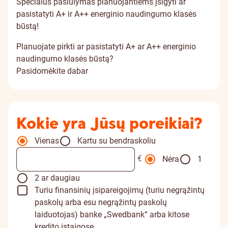
Specialus pasiūlymas planuojantiems įsigyti ar
pasistatyti A+ ir A++ energinio naudingumo klasės
būstą!
Planuojate pirkti ar pasistatyti A+ ar A++ energinio
naudingumo klasės būstą?
Pasidomėkite dabar
Kokie yra Jūsų poreikiai?
Vienas
Kartu su bendraskoliu
€
Nėra
1
2 ar daugiau
Turiu finansinių įsipareigojimų (turiu negrąžintų
paskolų arba esu negrąžintų paskolų
laiduotojas) banke „Swedbank“ arba kitose
kredito įstaigose