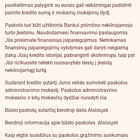
pasikeitimas palyginti su eurais gali reikšmingai padidinti
paimto kredito sumą ir mokamų mokėjimų dydį.
Paskola turi būti užtikrinta Bankui priimtino nekilnojamojo
turto įkeitimu. Naudodamiesi finansavimo paslaugomis
Jūs prisiimate finansinius įsipareigojimus. Netinkamas
finansinių įsipareigojimų vykdymas gali daryti neigiamą
įtaką Jūsų kredito istorijai, pabranginti skolinimąsi, taip pat
Jūs rizikuosite netekti nuosavybės teisių į įkeistą
nekilnojamąjį turtą.
Sudarant kredito sutartį Jums reikės sumokėti paskolos
administravimo mokestį. Paskolos administravimo
mokesčio ir kitų mokesčių dydžiai nurodyti
čia
.
Būsto paskolų sutarčių bendroji dalis
Atsisiųsti
Bendroji informacija apie būsto paskolas.
Atsisiųsti
Kaip elgtis susidūrus su paskolos grąžinimo sunkumais