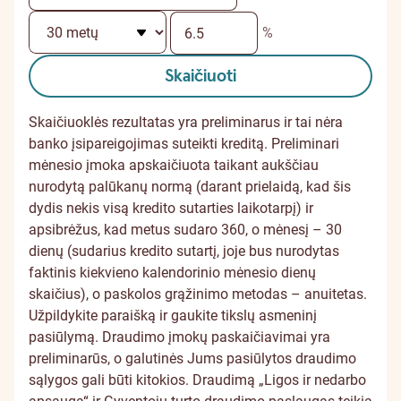
%
Skaičiuoti
Skaičiuoklės rezultatas yra preliminarus ir tai nėra
banko įsipareigojimas suteikti kreditą. Preliminari
mėnesio įmoka apskaičiuota taikant aukščiau
nurodytą palūkanų normą (darant prielaidą, kad šis
dydis nekis visą kredito sutarties laikotarpį) ir
apsibrėžus, kad metus sudaro 360, o mėnesį – 30
dienų (sudarius kredito sutartį, joje bus nurodytas
faktinis kiekvieno kalendorinio mėnesio dienų
skaičius), o paskolos grąžinimo metodas – anuitetas.
Užpildykite paraišką ir gaukite tikslų asmeninį
pasiūlymą. Draudimo įmokų paskaičiavimai yra
preliminarūs, o galutinės Jums pasiūlytos draudimo
sąlygos gali būti kitokios. Draudimą „Ligos ir nedarbo