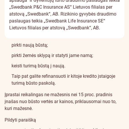
apsauga“ ir Gyventojų turto draudimo paslaugas teikia
„Swedbank P&C Insurance AS“ Lietuvos filialas per
atstovą „Swedbank“, AB. Rizikinio gyvybės draudimo
paslaugas teikia „Swedbank Life Insurance SE“
Lietuvos filialas per atstovą „Swedbank“, AB.
pirkti naują būstą;
pirkti žemės sklypą ir statyti jame namą;
keisti turimą būstą į naują.
Taip pat galite refinansuoti ir kitoje kredito įstaigoje
turimą būsto paskolą.
Įprastai reikalingas ne mažesnis nei 15 proc. pradinis
įnašas nuo būsto vertės ar kainos, priklausomai nuo to,
kuri mažesnė.
Pildyti paraišką