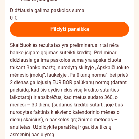
Didžiausia galima paskolos suma
0
€
Pildyti paraišką
Skaičiuoklės rezultatas yra preliminarus ir tai nėra
banko įsipareigojimas suteikti kreditą. Preliminari
didžiausia galima paskolos suma yra apskaičiuota
taikant Banko maržą, nurodytą skiltyje „Apskaičiuokite
mėnesio įmoką“, laukelyje „Palūkanų norma“, bei prieš
2 dienas galiojusią EURIBOR palūkanų normą (darant
prielaidą, kad šis dydis nekis visą kredito sutarties
laikotarpį) ir apsibrėžus, kad metus sudaro 360, o
mėnesį – 30 dienų (sudarius kredito sutartį, joje bus
nurodytas faktinis kiekvieno kalendorinio mėnesio
dienų skaičius), o paskolos grąžinimo metodas –
anuitetas. Užpildykite paraišką ir gaukite tikslų
asmeninį pasiūlymą.