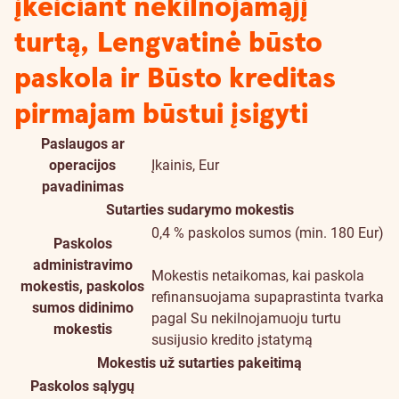
įkeičiant nekilnojamąjį
turtą, Lengvatinė būsto
paskola ir Būsto kreditas
pirmajam būstui įsigyti
Paslaugos ar
operacijos
Įkainis, Eur
pavadinimas
Sutarties sudarymo mokestis
0,4 % paskolos sumos (min. 180 Eur)
Paskolos
administravimo
Mokestis netaikomas, kai paskola
mokestis, paskolos
refinansuojama supaprastinta tvarka
sumos didinimo
pagal Su nekilnojamuoju turtu
mokestis
susijusio kredito įstatymą
Mokestis už sutarties pakeitimą
Paskolos sąlygų