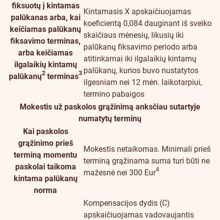
fiksuotų į kintamas
Kintamasis X apskaičiuojamas
palūkanas arba, kai
koeficientą 0,084 dauginant iš sveiko
keičiamas palūkanų
skaičiaus mėnesių, likusių iki
fiksavimo terminas,
palūkanų fiksavimo periodo arba
arba keičiamas
atitinkamai iki ilgalaikių kintamų
ilgalaikių kintamų
palūkanų, kurios buvo nustatytos
2
3
palūkanų
terminas
ilgesniam nei 12 mėn. laikotarpiui,
termino pabaigos
Mokestis už paskolos grąžinimą anksčiau sutartyje
numatytų terminų
Kai paskolos
grąžinimo prieš
Mokestis netaikomas. Minimali prieš
terminą momentu
terminą grąžinama suma turi būti ne
paskolai taikoma
4
mažesnė nei 300 Eur
kintama palūkanų
norma
Kompensacijos dydis (C)
apskaičiuojamas vadovaujantis