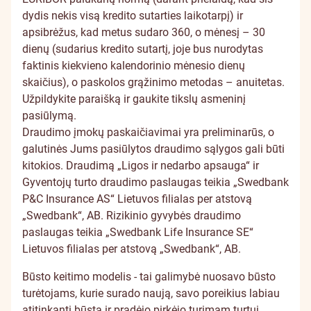
dydis nekis visą kredito sutarties laikotarpį) ir
apsibrėžus, kad metus sudaro 360, o mėnesį – 30
dienų (sudarius kredito sutartį, joje bus nurodytas
faktinis kiekvieno kalendorinio mėnesio dienų
skaičius), o paskolos grąžinimo metodas – anuitetas.
Užpildykite paraišką ir gaukite tikslų asmeninį
pasiūlymą.
Draudimo įmokų paskaičiavimai yra preliminarūs, o
galutinės Jums pasiūlytos draudimo sąlygos gali būti
kitokios. Draudimą „Ligos ir nedarbo apsauga“ ir
Gyventojų turto draudimo paslaugas teikia „Swedbank
P&C Insurance AS“ Lietuvos filialas per atstovą
„Swedbank“, AB. Rizikinio gyvybės draudimo
paslaugas teikia „Swedbank Life Insurance SE“
Lietuvos filialas per atstovą „Swedbank“, AB.
Būsto keitimo modelis - tai galimybė nuosavo būsto
turėtojams, kurie surado naują, savo poreikius labiau
atitinkantį būstą ir pradėjo pirkėjo turimam turtui