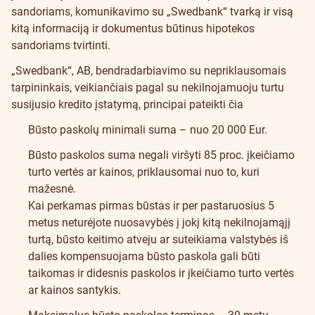
sandoriams, komunikavimo su „Swedbank“ tvarką ir visą
kitą informaciją ir dokumentus būtinus hipotekos
sandoriams tvirtinti.
„Swedbank“, AB, bendradarbiavimo su nepriklausomais
tarpininkais, veikiančiais pagal su nekilnojamuoju turtu
susijusio kredito įstatymą, principai pateikti čia
Būsto paskolų minimali suma – nuo 20 000 Eur.
Būsto paskolos suma negali viršyti 85 proc. įkeičiamo
turto vertės ar kainos, priklausomai nuo to, kuri
mažesnė.
Kai perkamas pirmas būstas ir per pastaruosius 5
metus neturėjote nuosavybės į jokį kitą nekilnojamąjį
turtą, būsto keitimo atveju ar suteikiama valstybės iš
dalies kompensuojama būsto paskola gali būti
taikomas ir didesnis paskolos ir įkeičiamo turto vertės
ar kainos santykis.