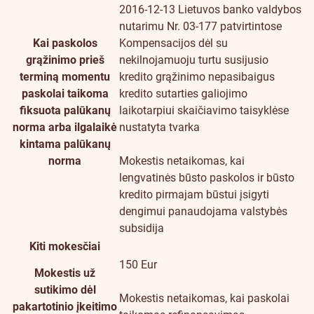
2016-12-13 Lietuvos banko valdybos
nutarimu Nr. 03-177 patvirtintose
Kai paskolos
Kompensacijos dėl su
grąžinimo prieš
nekilnojamuoju turtu susijusio
terminą momentu
kredito grąžinimo nepasibaigus
paskolai taikoma
kredito sutarties galiojimo
fiksuota palūkanų
laikotarpiui skaičiavimo taisyklėse
norma arba ilgalaikė
nustatyta tvarka
kintama palūkanų
norma
Mokestis netaikomas, kai
lengvatinės būsto paskolos ir būsto
kredito pirmajam būstui įsigyti
dengimui panaudojama valstybės
subsidija
Kiti mokesčiai
150 Eur
Mokestis už
sutikimo dėl
Mokestis netaikomas, kai paskolai
pakartotinio įkeitimo