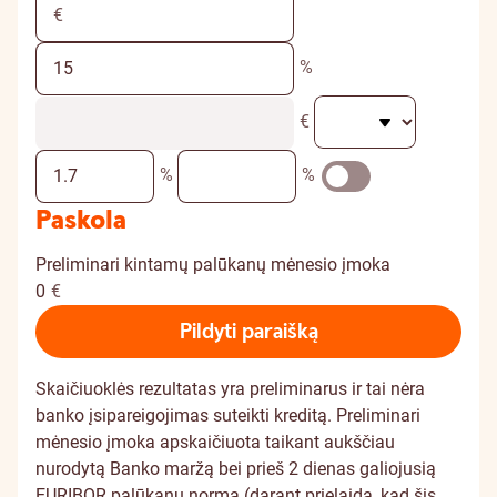
%
€
%
%
Paskola
Preliminari kintamų palūkanų mėnesio įmoka
0
€
Pildyti paraišką
Skaičiuoklės rezultatas yra preliminarus ir tai nėra
banko įsipareigojimas suteikti kreditą. Preliminari
mėnesio įmoka apskaičiuota taikant aukščiau
nurodytą Banko maržą bei prieš 2 dienas galiojusią
EURIBOR palūkanų normą (darant prielaidą, kad šis