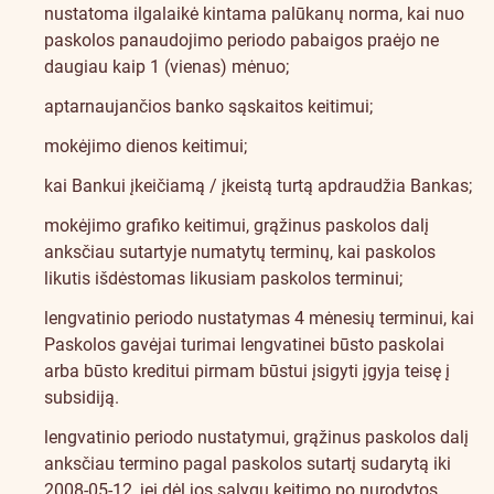
nustatoma ilgalaikė kintama palūkanų norma, kai nuo
paskolos panaudojimo periodo pabaigos praėjo ne
daugiau kaip 1 (vienas) mėnuo;
aptarnaujančios banko sąskaitos keitimui;
mokėjimo dienos keitimui;
kai Bankui įkeičiamą / įkeistą turtą apdraudžia Bankas;
mokėjimo grafiko keitimui, grąžinus paskolos dalį
anksčiau sutartyje numatytų terminų, kai paskolos
likutis išdėstomas likusiam paskolos terminui;
lengvatinio periodo nustatymas 4 mėnesių terminui, kai
Paskolos gavėjai turimai lengvatinei būsto paskolai
arba būsto kreditui pirmam būstui įsigyti įgyja teisę į
subsidiją.
lengvatinio periodo nustatymui, grąžinus paskolos dalį
anksčiau termino pagal paskolos sutartį sudarytą iki
2008-05-12, jei dėl jos sąlygų keitimo po nurodytos