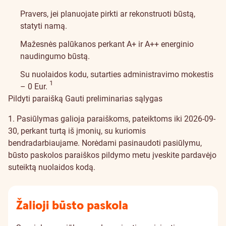
Pravers, jei planuojate pirkti ar rekonstruoti būstą,
statyti namą.
Mažesnės palūkanos perkant A+ ir A++ energinio
naudingumo būstą.
Su nuolaidos kodu, sutarties administravimo mokestis
Įspėjimo detalės
1
– 0 Eur.
Pildyti paraišką
Gauti preliminarias sąlygas
1. Pasiūlymas galioja paraiškoms, pateiktoms iki 2026-09-
30, perkant turtą iš įmonių, su kuriomis
bendradarbiaujame. Norėdami pasinaudoti pasiūlymu,
būsto paskolos paraiškos pildymo metu įveskite pardavėjo
suteiktą nuolaidos kodą.
Žalioji būsto paskola