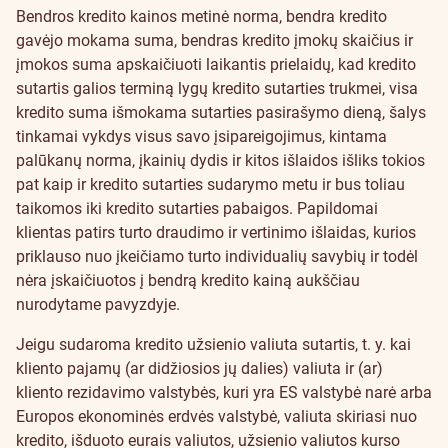
Bendros kredito kainos metinė norma, bendra kredito
gavėjo mokama suma, bendras kredito įmokų skaičius ir
įmokos suma apskaičiuoti laikantis prielaidų, kad kredito
sutartis galios terminą lygų kredito sutarties trukmei, visa
kredito suma išmokama sutarties pasirašymo dieną, šalys
tinkamai vykdys visus savo įsipareigojimus, kintama
palūkanų norma, įkainių dydis ir kitos išlaidos išliks tokios
pat kaip ir kredito sutarties sudarymo metu ir bus toliau
taikomos iki kredito sutarties pabaigos. Papildomai
klientas patirs turto draudimo ir vertinimo išlaidas, kurios
priklauso nuo įkeičiamo turto individualių savybių ir todėl
nėra įskaičiuotos į bendrą kredito kainą aukščiau
nurodytame pavyzdyje.
Jeigu sudaroma kredito užsienio valiuta sutartis, t. y. kai
kliento pajamų (ar didžiosios jų dalies) valiuta ir (ar)
kliento rezidavimo valstybės, kuri yra ES valstybė narė arba
Europos ekonominės erdvės valstybė, valiuta skiriasi nuo
kredito, išduoto eurais valiutos, užsienio valiutos kurso