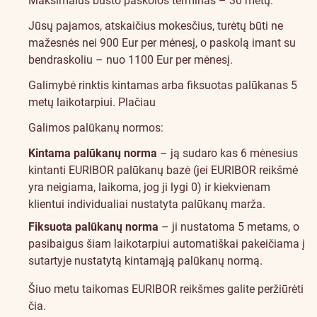
Maksimalus būsto paskolos terminas – 30 metų.
Jūsų pajamos, atskaičius mokesčius, turėtų būti ne
mažesnės nei 900 Eur per mėnesį, o paskolą imant su
bendraskoliu – nuo 1100 Eur per mėnesį.
Galimybė rinktis kintamas arba fiksuotas palūkanas 5
metų laikotarpiui.
Plačiau
Galimos palūkanų normos:
Kintama palūkanų norma
– ją sudaro kas 6 mėnesius
kintanti EURIBOR palūkanų bazė (jei EURIBOR reikšmė
yra neigiama, laikoma, jog ji lygi 0) ir kiekvienam
klientui individualiai nustatyta palūkanų marža.
Fiksuota palūkanų norma
– ji nustatoma 5 metams, o
pasibaigus šiam laikotarpiui automatiškai pakeičiama į
sutartyje nustatytą kintamąją palūkanų normą.
Šiuo metu taikomas EURIBOR reikšmes galite peržiūrėti
čia
.