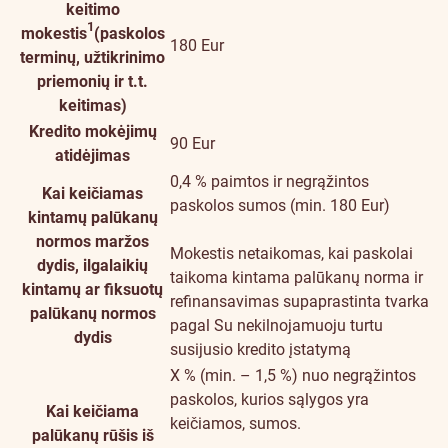
keitimo
1
mokestis
(paskolos
180 Eur
terminų, užtikrinimo
priemonių ir t.t.
keitimas)
Kredito mokėjimų
90 Eur
atidėjimas
0,4 % paimtos ir negrąžintos
Kai keičiamas
paskolos sumos (min. 180 Eur)
kintamų palūkanų
normos maržos
Mokestis netaikomas, kai paskolai
dydis, ilgalaikių
taikoma kintama palūkanų norma ir
kintamų ar fiksuotų
refinansavimas supaprastinta tvarka
palūkanų normos
pagal Su nekilnojamuoju turtu
dydis
susijusio kredito įstatymą
X % (min. – 1,5 %) nuo negrąžintos
paskolos, kurios sąlygos yra
Kai keičiama
keičiamos, sumos.
palūkanų rūšis iš