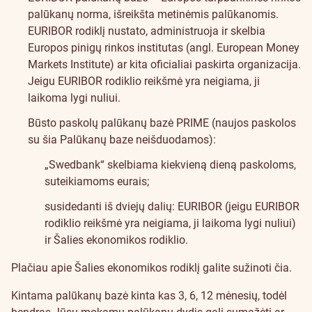
palūkanų norma, išreikšta metinėmis palūkanomis.
EURIBOR rodiklį nustato, administruoja ir skelbia
Europos pinigų rinkos institutas (angl. European Money
Markets Institute) ar kita oficialiai paskirta organizacija.
Jeigu EURIBOR rodiklio reikšmė yra neigiama, ji
laikoma lygi nuliui.
Būsto paskolų palūkanų bazė PRIME (naujos paskolos
su šia Palūkanų baze neišduodamos):
„Swedbank“ skelbiama kiekvieną dieną paskoloms,
suteikiamoms eurais;
susidedanti iš dviejų dalių: EURIBOR (jeigu EURIBOR
rodiklio reikšmė yra neigiama, ji laikoma lygi nuliui)
ir Šalies ekonomikos rodiklio.
Plačiau apie Šalies ekonomikos rodiklį galite sužinoti
čia
.
Kintama palūkanų bazė kinta kas 3, 6, 12 mėnesių, todėl