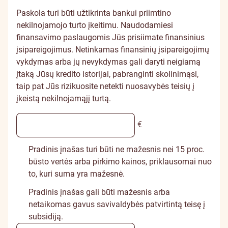
Paskola turi būti užtikrinta bankui priimtino
nekilnojamojo turto įkeitimu. Naudodamiesi
finansavimo paslaugomis Jūs prisiimate finansinius
įsipareigojimus. Netinkamas finansinių įsipareigojimų
vykdymas arba jų nevykdymas gali daryti neigiamą
įtaką Jūsų kredito istorijai, pabranginti skolinimąsi,
taip pat Jūs rizikuosite netekti nuosavybės teisių į
įkeistą nekilnojamąjį turtą.
€
Pradinis įnašas turi būti ne mažesnis nei 15 proc.
būsto vertės arba pirkimo kainos, priklausomai nuo
to, kuri suma yra mažesnė.
Pradinis įnašas gali būti mažesnis arba
netaikomas gavus savivaldybės patvirtintą teisę į
subsidiją.