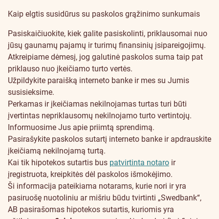
Kaip elgtis susidūrus su paskolos grąžinimo sunkumais
Pasiskaičiuokite
, kiek galite pasiskolinti, priklausomai nuo
jūsų gaunamų pajamų ir turimų finansinių įsipareigojimų.
Atkreipiame dėmesį, jog galutinė paskolos suma taip pat
priklauso nuo įkeičiamo turto vertės.
Užpildykite paraišką interneto banke ir mes su Jumis
susisieksime.
Perkamas ir įkeičiamas nekilnojamas turtas turi būti
įvertintas
nepriklausomų nekilnojamo turto vertintojų
.
Informuosime Jus apie priimtą sprendimą.
Pasirašykite paskolos sutartį interneto banke ir apdrauskite
įkeičiamą nekilnojamą turtą.
Kai tik hipotekos sutartis bus
patvirtinta notaro
ir
įregistruota, kreipkitės dėl paskolos išmokėjimo.
Ši informacija pateikiama notarams, kurie nori ir yra
pasiruošę nuotoliniu ar mišriu būdu tvirtinti „Swedbank“,
AB pasirašomas hipotekos sutartis, kuriomis yra