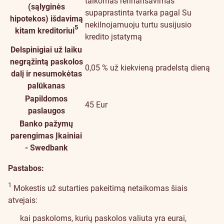
taikomas refinansavimas
(sąlyginės
supaprastinta tvarka pagal Su
hipotekos) išdavimą
nekilnojamuoju turtu susijusio
5
kitam kreditoriui
kredito įstatymą
Delspinigiai už laiku
negrąžintą paskolos
0,05 % už kiekvieną pradelstą dieną
dalį ir nesumokėtas
palūkanas
Papildomos
45 Eur
paslaugos
Banko pažymų
parengimas
Įkainiai
- Swedbank
Pastabos:
1
Mokestis už sutarties pakeitimą netaikomas šiais
atvejais:
kai paskoloms, kurių paskolos valiuta yra eurai,