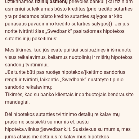
užtikrinamos
fizinių asmenų
prievolės bankui (kai fiziniam
asmeniui suteikiamas būsto kreditas (prie kredito sutarties
yra pridedamos būsto kredito sutarties sąlygos ar kito
panašaus pavadinimo kredito sutarties sąlygos)). Jei jūs
norite tvirtinti šias „Swedbank“ pasirašomas hipotekos
sutartis ir jų pakeitimus:
Mes tikimės, kad jūs esate puikiai susipažinęs ir išmanote
visus reikalavimus, keliamus nuotolinių ir mišrių hipotekos
sandorių tvirtinimui;
Jūs turite būti pasiruošęs hipotekos/įkeitimo sandorius
rengti ir tvirtinti, laikantis „Swedbank“ nustatyto tipinio
sandorio reikalavimų;
Tikimės, kad su banko klientais ir darbuotojais bendrausite
mandagiai.
Dėl hipotekos sutarties tvirtinimo detalių reikalavimų
prašome susisiekti su mumis el. paštu
hipoteka.vilnius@swedbank.lt
. Susisiekus su mumis, mes
jums atsiųsime detalius reikalavimus hipotekos