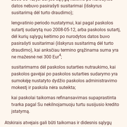
datos nebuvo pasirašyti susitarimai (išskyrus
susitarimą dėl turto draudimo);
lengvatinio periodo nustatymui, kai pagal paskolos
sutartį sudarytą nuo 2008-05-12, arba paskolos sutartį,
dėl kurių sąlygų keitimo po nurodytos datos buvo
pasirašyti susitarimai (išskyrus susitarimą dėl turto
draudimo), kai anksčiau termino grąžinama suma yra
4
ne mažesnė nei 300 Eur
;
susitarimams dėl paskolos sutarties nutraukimo, kai
paskolos gavėjai po paskolos sutarties sudarymo yra
sumokėję nustatyto dydžio paskolos administravimo
mokestį ir paskola nėra suteikta;
kai paskolai taikomas refinansavimas supaprastinta
tvarka pagal Su nekilnojamuoju turtu susijusio kredito
įstatymą.
Atskirais atvejais gali būti taikomas ir didesnis sąlygų