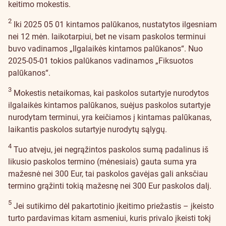
keitimo mokestis.
2
Iki 2025 05 01 kintamos palūkanos, nustatytos ilgesniam
nei 12 mėn. laikotarpiui, bet ne visam paskolos terminui
buvo vadinamos „Ilgalaikės kintamos palūkanos“. Nuo
2025-05-01 tokios palūkanos vadinamos „Fiksuotos
palūkanos“.
3
Mokestis netaikomas, kai paskolos sutartyje nurodytos
ilgalaikės kintamos palūkanos, suėjus paskolos sutartyje
nurodytam terminui, yra keičiamos į kintamas palūkanas,
laikantis paskolos sutartyje nurodytų sąlygų.
4
Tuo atveju, jei negrąžintos paskolos sumą padalinus iš
likusio paskolos termino (mėnesiais) gauta suma yra
mažesnė nei 300 Eur, tai paskolos gavėjas gali anksčiau
termino grąžinti tokią mažesnę nei 300 Eur paskolos dalį.
5
Jei sutikimo dėl pakartotinio įkeitimo priežastis – įkeisto
turto pardavimas kitam asmeniui, kuris privalo įkeisti tokį