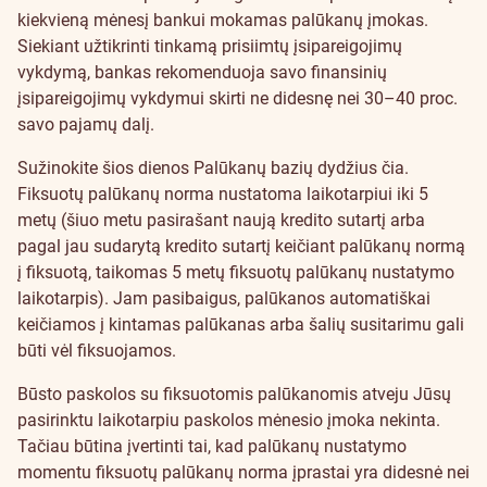
kiekvieną mėnesį bankui mokamas palūkanų įmokas.
Siekiant užtikrinti tinkamą prisiimtų įsipareigojimų
vykdymą, bankas rekomenduoja savo finansinių
įsipareigojimų vykdymui skirti ne didesnę nei 30–40 proc.
savo pajamų dalį.
Sužinokite šios dienos Palūkanų bazių dydžius
čia
.
Fiksuotų palūkanų norma nustatoma laikotarpiui iki 5
metų (šiuo metu pasirašant naują kredito sutartį arba
pagal jau sudarytą kredito sutartį keičiant palūkanų normą
į fiksuotą, taikomas 5 metų fiksuotų palūkanų nustatymo
laikotarpis). Jam pasibaigus, palūkanos automatiškai
keičiamos į kintamas palūkanas arba šalių susitarimu gali
būti vėl fiksuojamos.
Būsto paskolos su fiksuotomis palūkanomis atveju Jūsų
pasirinktu laikotarpiu paskolos mėnesio įmoka nekinta.
Tačiau būtina įvertinti tai, kad palūkanų nustatymo
momentu fiksuotų palūkanų norma įprastai yra didesnė nei