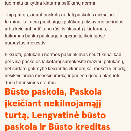
tuo metu taikytina kintama palūkanų norma.
Taip pat grąžinant paskolą ar dalį paskolos anksčiau
termino, kai nėra pasibaigęs palūkanų fiksavimo periodas
arba keičiant palūkanų rūšį iš fiksuotų į kintamas,
taikomas banko paslaugų ir operacijų įkainiuose
nurodytas mokestis.
Fiksuotų palūkanų normos pasirinkimas neužtikrina, kad
per visą paskolos laikotarpį sumokėsite mažiau palūkanų,
bet sudaro galimybę keičiantis ekonomikai mokėti vienodą,
nesikeičiančią mėnesio įmoką ir padeda geriau planuoti
Jūsų finansinius srautus.
Būsto paskola, Paskola
įkeičiant nekilnojamąjį
turtą, Lengvatinė būsto
paskola ir Būsto kreditas