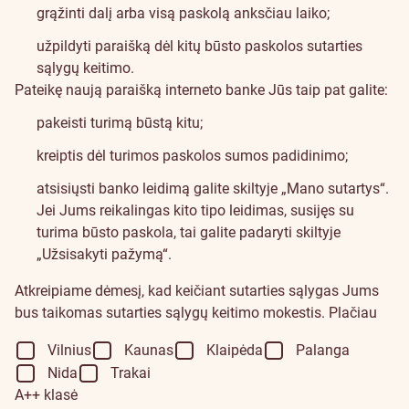
grąžinti dalį arba visą paskolą anksčiau laiko;
užpildyti paraišką dėl kitų būsto paskolos sutarties
sąlygų keitimo.
Pateikę naują paraišką interneto banke Jūs taip pat galite:
pakeisti turimą būstą kitu;
kreiptis dėl turimos paskolos sumos padidinimo;
atsisiųsti banko leidimą galite skiltyje „Mano sutartys“.
Jei Jums reikalingas kito tipo leidimas, susijęs su
turima būsto paskola, tai galite padaryti skiltyje
„Užsisakyti pažymą“.
Atkreipiame dėmesį, kad keičiant sutarties sąlygas Jums
bus taikomas sutarties sąlygų keitimo mokestis.
Plačiau
Būsto
Vilnius
Kaunas
Klaipėda
Palanga
Nida
Trakai
paskolos
A++ klasė