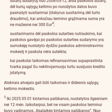
sutartį sudarytą nuo 2008-05-12, arba paskolos sutartį,
dėl kurių sąlygų keitimo po nurodytos datos buvo
pasirašyti susitarimai (išskyrus susitarimą dėl turto
draudimo), kai anksčiau termino grąžinama suma yra
4
ne mažesnė nei 300 Eur
;
susitarimams dėl paskolos sutarties nutraukimo, kai
paskolos gavėjai po paskolos sutarties sudarymo yra
sumokėję nustatyto dydžio paskolos administravimo
mokestį ir paskola nėra suteikta;
kai paskolai taikomas refinansavimas supaprastinta
tvarka pagal Su nekilnojamuoju turtu susijusio kredito
įstatymą.
Atskirais atvejais gali būti taikomas ir didesnis sąlygų
keitimo mokestis.
2
Iki 2025 05 01 kintamos palūkanos, nustatytos ilgesniam
nei 12 mėn. laikotarpiui, bet ne visam paskolos terminui
buvo vadinamos „Ilgalaikės kintamos palūkanos“. Nuo