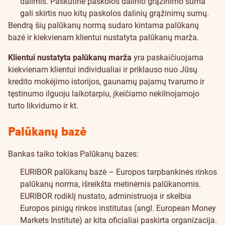
dalimis. Paskutinė paskolos dalinio grąžinimo suma
gali skirtis nuo kitų paskolos dalinių grąžinimų sumų.
Bendrą šių palūkanų normą sudaro kintama palūkanų
bazė ir kiekvienam klientui nustatyta palūkanų marža.
Klientui nustatyta palūkanų marža
yra paskaičiuojama
kiekvienam klientui individualiai ir priklauso nuo Jūsų
kredito mokėjimo istorijos, gaunamų pajamų tvarumo ir
tęstinumo ilguoju laikotarpiu, įkeičiamo nekilnojamojo
turto likvidumo ir kt.
Palūkanų bazė
Bankas taiko tokias Palūkanų bazes:
EURIBOR palūkanų bazė – Europos tarpbankinės rinkos
palūkanų norma, išreikšta metinėmis palūkanomis.
EURIBOR rodiklį nustato, administruoja ir skelbia
Europos pinigų rinkos institutas (angl. European Money
Markets Institute) ar kita oficialiai paskirta organizacija.