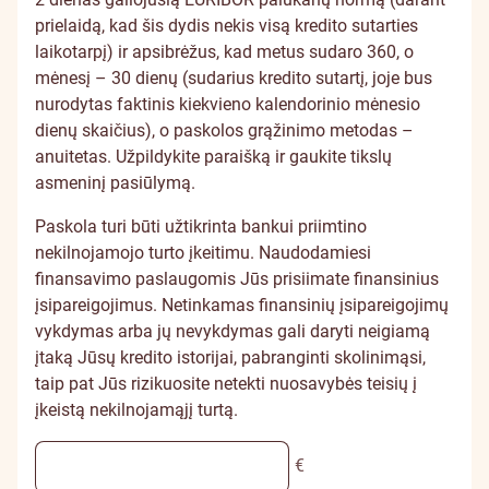
prielaidą, kad šis dydis nekis visą kredito sutarties
laikotarpį) ir apsibrėžus, kad metus sudaro 360, o
mėnesį – 30 dienų (sudarius kredito sutartį, joje bus
nurodytas faktinis kiekvieno kalendorinio mėnesio
dienų skaičius), o paskolos grąžinimo metodas –
anuitetas. Užpildykite paraišką ir gaukite tikslų
asmeninį pasiūlymą.
Paskola turi būti užtikrinta bankui priimtino
nekilnojamojo turto įkeitimu. Naudodamiesi
finansavimo paslaugomis Jūs prisiimate finansinius
įsipareigojimus. Netinkamas finansinių įsipareigojimų
vykdymas arba jų nevykdymas gali daryti neigiamą
įtaką Jūsų kredito istorijai, pabranginti skolinimąsi,
taip pat Jūs rizikuosite netekti nuosavybės teisių į
įkeistą nekilnojamąjį turtą.
€