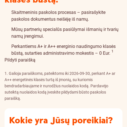
Skaitmeninis paskolos procesas – pasirašykite
paskolos dokumentus neišėję iš namų.
Mūsų partnerių specialūs pasiūlymai išmanių ir tvarių
namų įrengimui.
Perkantiems A+ ir A++ energinio naudingumo klasės
Įspėjimo detalės
1
būstą, sutarties administravimo mokestis – 0 Eur.
Pildyti paraišką
1. Galioja paraiškoms, pateiktoms iki 2026-09-30, perkant A+ ar
A++ energetinės klasės turtą iš įmonių, su kuriomis
bendradarbiaujame ir nurodžius nuolaidos kodą. Pardavėjo
suteiktą nuolaidos kodą įveskite pildydami būsto paskolos
paraišką.
Kokie yra Jūsų poreikiai?