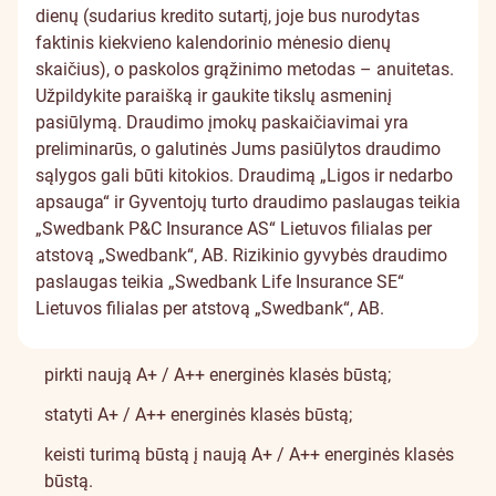
dienų (sudarius kredito sutartį, joje bus nurodytas
faktinis kiekvieno kalendorinio mėnesio dienų
skaičius), o paskolos grąžinimo metodas – anuitetas.
Užpildykite paraišką ir gaukite tikslų asmeninį
pasiūlymą. Draudimo įmokų paskaičiavimai yra
preliminarūs, o galutinės Jums pasiūlytos draudimo
sąlygos gali būti kitokios. Draudimą „Ligos ir nedarbo
apsauga“ ir Gyventojų turto draudimo paslaugas teikia
„Swedbank P&C Insurance AS“ Lietuvos filialas per
atstovą „Swedbank“, AB. Rizikinio gyvybės draudimo
paslaugas teikia „Swedbank Life Insurance SE“
Lietuvos filialas per atstovą „Swedbank“, AB.
pirkti naują A+ / A++ energinės klasės būstą;
statyti A+ / A++ energinės klasės būstą;
keisti turimą būstą į naują A+ / A++ energinės klasės
būstą.