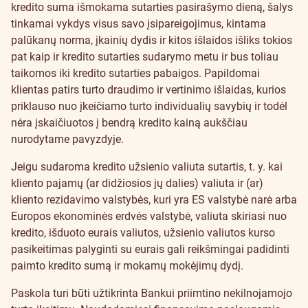
kredito suma išmokama sutarties pasirašymo dieną, šalys
tinkamai vykdys visus savo įsipareigojimus, kintama
palūkanų norma, įkainių dydis ir kitos išlaidos išliks tokios
pat kaip ir kredito sutarties sudarymo metu ir bus toliau
taikomos iki kredito sutarties pabaigos. Papildomai
klientas patirs turto draudimo ir vertinimo išlaidas, kurios
priklauso nuo įkeičiamo turto individualių savybių ir todėl
nėra įskaičiuotos į bendrą kredito kainą aukščiau
nurodytame pavyzdyje.
Jeigu sudaroma kredito užsienio valiuta sutartis, t. y. kai
kliento pajamų (ar didžiosios jų dalies) valiuta ir (ar)
kliento rezidavimo valstybės, kuri yra ES valstybė narė arba
Europos ekonominės erdvės valstybė, valiuta skiriasi nuo
kredito, išduoto eurais valiutos, užsienio valiutos kurso
pasikeitimas palyginti su eurais gali reikšmingai padidinti
paimto kredito sumą ir mokamų mokėjimų dydį.
Paskola turi būti užtikrinta Bankui priimtino nekilnojamojo