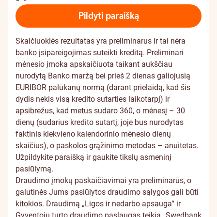
Pildyti paraišką
Skaičiuoklės rezultatas yra preliminarus ir tai nėra
banko įsipareigojimas suteikti kreditą. Preliminari
mėnesio įmoka apskaičiuota taikant aukščiau
nurodytą Banko maržą bei prieš 2 dienas galiojusią
EURIBOR palūkanų normą (darant prielaidą, kad šis
dydis nekis visą kredito sutarties laikotarpį) ir
apsibrėžus, kad metus sudaro 360, o mėnesį – 30
dienų (sudarius kredito sutartį, joje bus nurodytas
faktinis kiekvieno kalendorinio mėnesio dienų
skaičius), o paskolos grąžinimo metodas – anuitetas.
Užpildykite paraišką ir gaukite tikslų asmeninį
pasiūlymą.
Draudimo įmokų paskaičiavimai yra preliminarūs, o
galutinės Jums pasiūlytos draudimo sąlygos gali būti
kitokios. Draudimą „Ligos ir nedarbo apsauga“ ir
Gyventojų turto draudimo paslaugas teikia „Swedbank