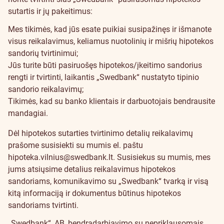
sutartis ir jų pakeitimus:
Mes tikimės, kad jūs esate puikiai susipažinęs ir išmanote
visus reikalavimus, keliamus nuotolinių ir mišrių hipotekos
sandorių tvirtinimui;
Jūs turite būti pasiruošęs hipotekos/įkeitimo sandorius
rengti ir tvirtinti, laikantis „Swedbank“ nustatyto tipinio
sandorio reikalavimų;
Tikimės, kad su banko klientais ir darbuotojais bendrausite
mandagiai.
Dėl hipotekos sutarties tvirtinimo detalių reikalavimų
prašome susisiekti su mumis el. paštu
hipoteka.vilnius@swedbank.lt
. Susisiekus su mumis, mes
jums atsiųsime detalius reikalavimus hipotekos
sandoriams, komunikavimo su „Swedbank“ tvarką ir visą
kitą informaciją ir dokumentus būtinus hipotekos
sandoriams tvirtinti.
„Swedbank“, AB, bendradarbiavimo su nepriklausomais