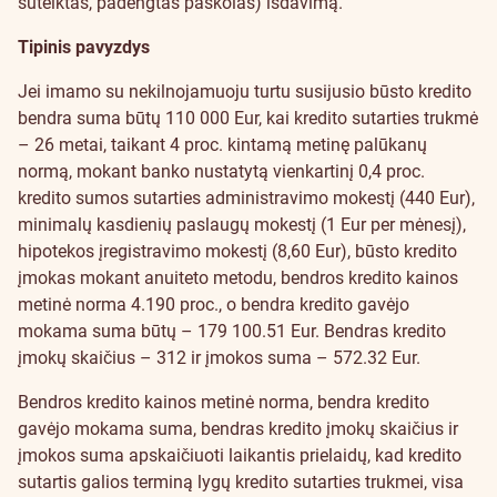
suteiktas, padengtas paskolas) išdavimą.
Tipinis pavyzdys
Jei imamo su nekilnojamuoju turtu susijusio būsto kredito
bendra suma būtų 110 000 Eur, kai kredito sutarties trukmė
– 26 metai, taikant 4 proc. kintamą metinę palūkanų
normą, mokant banko nustatytą vienkartinį 0,4 proc.
kredito sumos sutarties administravimo mokestį (440 Eur),
minimalų kasdienių paslaugų mokestį (1 Eur per mėnesį),
hipotekos įregistravimo mokestį (8,60 Eur), būsto kredito
įmokas mokant anuiteto metodu, bendros kredito kainos
metinė norma 4.190 proc., o bendra kredito gavėjo
mokama suma būtų – 179 100.51 Eur. Bendras kredito
įmokų skaičius – 312 ir įmokos suma – 572.32 Eur.
Bendros kredito kainos metinė norma, bendra kredito
gavėjo mokama suma, bendras kredito įmokų skaičius ir
įmokos suma apskaičiuoti laikantis prielaidų, kad kredito
sutartis galios terminą lygų kredito sutarties trukmei, visa