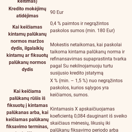
keitimas)
Kredito mokėjimų
90 Eur
atidėjimas
0,4 % paimtos ir negrąžintos
Kai keičiamas
paskolos sumos (min. 180 Eur)
kintamų palūkanų
normos maržos
Mokestis netaikomas, kai paskolai
dydis, ilgalaikių
taikoma kintama palūkanų norma ir
kintamų ar fiksuotų
refinansavimas supaprastinta tvarka
palūkanų normos
pagal Su nekilnojamuoju turtu
dydis
susijusio kredito įstatymą
X % (min. – 1,5 %) nuo negrąžintos
paskolos, kurios sąlygos yra
Kai keičiama
keičiamos, sumos.
palūkanų rūšis iš
fiksuotų į kintamas
Kintamasis X apskaičiuojamas
palūkanas arba, kai
koeficientą 0,084 dauginant iš sveiko
keičiamas palūkanų
skaičiaus mėnesių, likusių iki
fiksavimo terminas,
palūkanų fiksavimo periodo arba