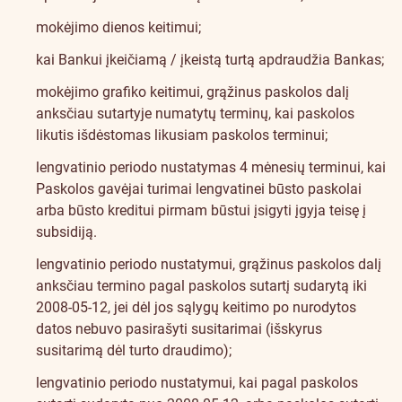
mokėjimo dienos keitimui;
kai Bankui įkeičiamą / įkeistą turtą apdraudžia Bankas;
mokėjimo grafiko keitimui, grąžinus paskolos dalį
anksčiau sutartyje numatytų terminų, kai paskolos
likutis išdėstomas likusiam paskolos terminui;
lengvatinio periodo nustatymas 4 mėnesių terminui, kai
Paskolos gavėjai turimai lengvatinei būsto paskolai
arba būsto kreditui pirmam būstui įsigyti įgyja teisę į
subsidiją.
lengvatinio periodo nustatymui, grąžinus paskolos dalį
anksčiau termino pagal paskolos sutartį sudarytą iki
2008-05-12, jei dėl jos sąlygų keitimo po nurodytos
datos nebuvo pasirašyti susitarimai (išskyrus
susitarimą dėl turto draudimo);
lengvatinio periodo nustatymui, kai pagal paskolos