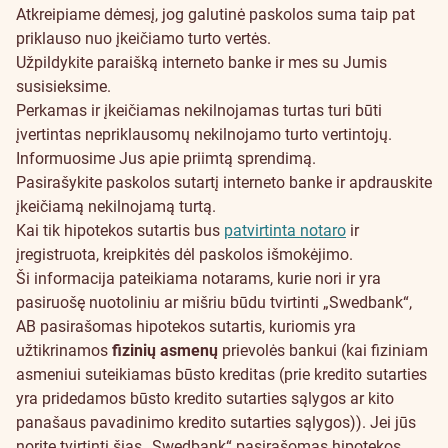
Atkreipiame dėmesį, jog galutinė paskolos suma taip pat
priklauso nuo įkeičiamo turto vertės.
Užpildykite paraišką interneto banke ir mes su Jumis
susisieksime.
Perkamas ir įkeičiamas nekilnojamas turtas turi būti
įvertintas
nepriklausomų nekilnojamo turto vertintojų
.
Informuosime Jus apie priimtą sprendimą.
Pasirašykite paskolos sutartį interneto banke ir apdrauskite
įkeičiamą nekilnojamą turtą.
Kai tik hipotekos sutartis bus
patvirtinta notaro
ir
įregistruota, kreipkitės dėl paskolos išmokėjimo.
Ši informacija pateikiama notarams, kurie nori ir yra
pasiruošę nuotoliniu ar mišriu būdu tvirtinti „Swedbank“,
AB pasirašomas hipotekos sutartis, kuriomis yra
užtikrinamos
fizinių asmenų
prievolės bankui (kai fiziniam
asmeniui suteikiamas būsto kreditas (prie kredito sutarties
yra pridedamos būsto kredito sutarties sąlygos ar kito
panašaus pavadinimo kredito sutarties sąlygos)). Jei jūs
norite tvirtinti šias „Swedbank“ pasirašomas hipotekos