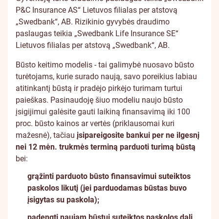
P&C Insurance AS“ Lietuvos filialas per atstovą
„Swedbank“, AB. Rizikinio gyvybės draudimo
paslaugas teikia „Swedbank Life Insurance SE“
Lietuvos filialas per atstovą „Swedbank“, AB.
Būsto keitimo modelis - tai galimybė nuosavo būsto
turėtojams, kurie surado naują, savo poreikius labiau
atitinkantį būstą ir pradėjo pirkėjo turimam turtui
paieškas. Pasinaudoję šiuo modeliu naujo būsto
įsigijimui galėsite gauti laikiną finansavimą iki 100
proc. būsto kainos ar vertės (priklausomai kuri
mažesnė), tačiau
įsipareigosite bankui per ne ilgesnį
nei 12 mėn. trukmės terminą parduoti turimą būstą
bei:
grąžinti parduoto būsto finansavimui suteiktos
paskolos likutį (jei parduodamas būstas buvo
įsigytas su paskola);
padengti naujam būstui suteiktos paskolos dalį,