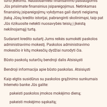
turto įkeitimu. Naudodamiesi finansavimo paslaugomis
Jūs prisiimate finansinius įsipareigojimus. Netinkamas
finansinių įsipareigojimų vykdymas gali daryti neigiamą
įtaką Jūsų kredito istorijai, pabranginti skolinimąsi, taip pat
Jūs rizikuosite netekti nuosavybės teisių į įkeistą
nekilnojamąjį turtą.
Sudarant kredito sutartį Jums reikės sumokėti paskolos
administravimo mokestį. Paskolos administravimo
mokesčio ir kitų mokesčių dydžiai nurodyti
čia
.
Būsto paskolų sutarčių bendroji dalis
Atsisiųsti
Bendroji informacija apie būsto paskolas.
Atsisiųsti
Kaip elgtis susidūrus su paskolos grąžinimo sunkumais
Interneto banke Jūs galite:
pakeisti paskolos įmokos mokėjimo dieną;
pakeisti mokėjimo sąskaitą;