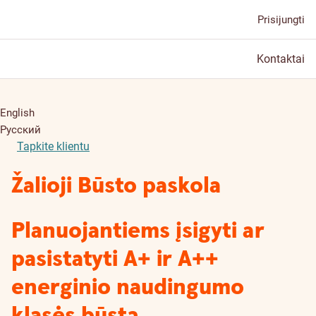
Prisijungti
Kontaktai
English
Русский
Tapkite klientu
Žalioji Būsto paskola
Planuojantiems įsigyti ar
pasistatyti A+ ir A++
energinio naudingumo
klasės būstą.