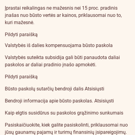
Įprastai reikalingas ne mažesnis nei 15 proc. pradinis
įnašas nuo būsto vertės ar kainos, priklausomai nuo to,
kuri mažesnė.
Pildyti paraišką
Valstybės iš dalies kompensuojama būsto paskola
Valstybės suteikta subsidija gali būti panaudota daliai
paskolos ar daliai pradinio įnašo apmokėti.
Pildyti paraišką
Būsto paskolų sutarčių bendroji dalis
Atsisiųsti
Bendroji informacija apie būsto paskolas.
Atsisiųsti
Kaip elgtis susidūrus su paskolos grąžinimo sunkumais
Pasiskaičiuokite
, kiek galite pasiskolinti, priklausomai nuo
jūsų gaunamų pajamų ir turimų finansinių įsipareigojimų.