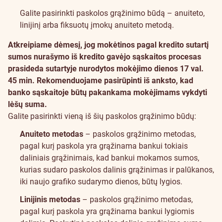
Galite pasirinkti paskolos grąžinimo būdą – anuiteto,
linijinį arba fiksuotų įmokų anuiteto metodą.
Atkreipiame dėmesį, jog mokėtinos pagal kredito sutartį
sumos nurašymo iš kredito gavėjo sąskaitos procesas
prasideda sutartyje nurodytos mokėjimo dienos 17 val.
45 min. Rekomenduojame pasirūpinti iš anksto, kad
banko sąskaitoje būtų pakankama mokėjimams vykdyti
lėšų suma.
Galite pasirinkti vieną iš šių paskolos grąžinimo būdų:
Anuiteto metodas
– paskolos grąžinimo metodas,
pagal kurį paskola yra grąžinama bankui tokiais
daliniais grąžinimais, kad bankui mokamos sumos,
kurias sudaro paskolos dalinis grąžinimas ir palūkanos,
iki naujo grafiko sudarymo dienos, būtų lygios.
Linijinis metodas
– paskolos grąžinimo metodas,
pagal kurį paskola yra grąžinama bankui lygiomis