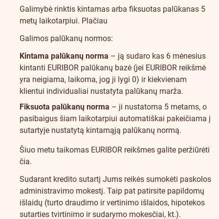
Galimybė rinktis kintamas arba fiksuotas palūkanas 5
metų laikotarpiui.
Plačiau
Galimos palūkanų normos:
Kintama palūkanų norma
– ją sudaro kas 6 mėnesius
kintanti EURIBOR palūkanų bazė (jei EURIBOR reikšmė
yra neigiama, laikoma, jog ji lygi 0) ir kiekvienam
klientui individualiai nustatyta palūkanų marža.
Fiksuota palūkanų norma
– ji nustatoma 5 metams, o
pasibaigus šiam laikotarpiui automatiškai pakeičiama į
sutartyje nustatytą kintamąją palūkanų normą.
Šiuo metu taikomas EURIBOR reikšmes galite peržiūrėti
čia
.
Sudarant kredito sutartį Jums reikės sumokėti paskolos
administravimo mokestį. Taip pat patirsite papildomų
išlaidų (turto draudimo ir vertinimo išlaidos, hipotekos
sutarties tvirtinimo ir sudarymo mokesčiai, kt.).