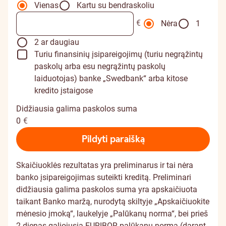
Vienas
Kartu su bendraskoliu
€
Nėra
1
2 ar daugiau
Turiu finansinių įsipareigojimų (turiu negrąžintų
paskolų arba esu negrąžintų paskolų
laiduotojas) banke „Swedbank“ arba kitose
kredito įstaigose
Didžiausia galima paskolos suma
0
€
Pildyti paraišką
Skaičiuoklės rezultatas yra preliminarus ir tai nėra
banko įsipareigojimas suteikti kreditą. Preliminari
didžiausia galima paskolos suma yra apskaičiuota
taikant Banko maržą, nurodytą skiltyje „Apskaičiuokite
mėnesio įmoką“, laukelyje „Palūkanų norma“, bei prieš
2 dienas galiojusią EURIBOR palūkanų normą (darant