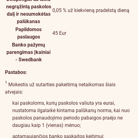
negrąžintą paskolos
0,05 % už kiekvieną pradelstą dieną
dalį ir nesumokėtas
palūkanas
Papildomos
45 Eur
paslaugos
Banko pažymų
parengimas
Įkainiai
- Swedbank
Pastabos:
1
Mokestis už sutarties pakeitimą netaikomas šiais
atvejais:
kai paskoloms, kurių paskolos valiuta yra eurai,
nustatoma ilgalaikė kintama palūkanų norma, kai nuo
paskolos panaudojimo periodo pabaigos praėjo ne
daugiau kaip 1 (vienas) mėnuo;
aptarnaujančios banko sąskaitos keitimui;