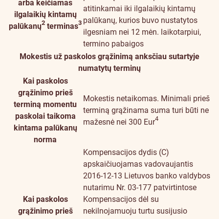
arba keičiamas
atitinkamai iki ilgalaikių kintamų
ilgalaikių kintamų
palūkanų, kurios buvo nustatytos
2
3
palūkanų
terminas
ilgesniam nei 12 mėn. laikotarpiui,
termino pabaigos
Mokestis už paskolos grąžinimą anksčiau sutartyje
numatytų terminų
Kai paskolos
grąžinimo prieš
Mokestis netaikomas. Minimali prieš
terminą momentu
terminą grąžinama suma turi būti ne
paskolai taikoma
4
mažesnė nei 300 Eur
kintama palūkanų
norma
Kompensacijos dydis (C)
apskaičiuojamas vadovaujantis
2016-12-13 Lietuvos banko valdybos
nutarimu Nr. 03-177 patvirtintose
Kai paskolos
Kompensacijos dėl su
grąžinimo prieš
nekilnojamuoju turtu susijusio