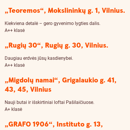
pasiūlymai
„Teoremos“, Mokslininkų g. 1, Vilnius.
Kiekviena detalė – gero gyvenimo lygties dalis.
A++ klasė
„Rugių 30“, Rugių g. 30, Vilnius.
Daugiau erdvės jūsų kasdienybei.
A++ klasė
„Migdolų namai“, Grigalaukio g. 41,
43, 45, Vilnius
Nauji butai ir išskirtiniai loftai Pašilaičiuose.
A+ klasė
„GRAFO 1906“, Instituto g. 13,