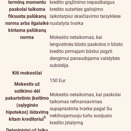
terminą momentu
kredito grąžinimo nepasibaigus
paskolai taikoma
kredito sutarties galiojimo
fiksuota palūkanų
laikotarpiui skaičiavimo taisyklėse
norma arba ilgalaikė
nustatyta tvarka
kintama palūkanų
norma
Mokestis netaikomas, kai
lengvatinės būsto paskolos ir būsto
kredito pirmajam būstui įsigyti
dengimui panaudojama valstybės
subsidija
Kiti mokesčiai
150 Eur
Mokestis už
sutikimo dėl
Mokestis netaikomas, kai paskolai
pakartotinio įkeitimo
taikomas refinansavimas
(sąlyginės
supaprastinta tvarka pagal Su
hipotekos) išdavimą
nekilnojamuoju turtu susijusio
5
kitam kreditoriui
kredito įstatymą
Delspinigiai už laiku