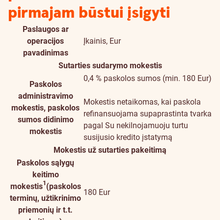
pirmajam būstui įsigyti
Paslaugos ar
operacijos
Įkainis, Eur
pavadinimas
Sutarties sudarymo mokestis
0,4 % paskolos sumos (min. 180 Eur)
Paskolos
administravimo
Mokestis netaikomas, kai paskola
mokestis, paskolos
refinansuojama supaprastinta tvarka
sumos didinimo
pagal Su nekilnojamuoju turtu
mokestis
susijusio kredito įstatymą
Mokestis už sutarties pakeitimą
Paskolos sąlygų
keitimo
1
mokestis
(paskolos
180 Eur
terminų, užtikrinimo
priemonių ir t.t.