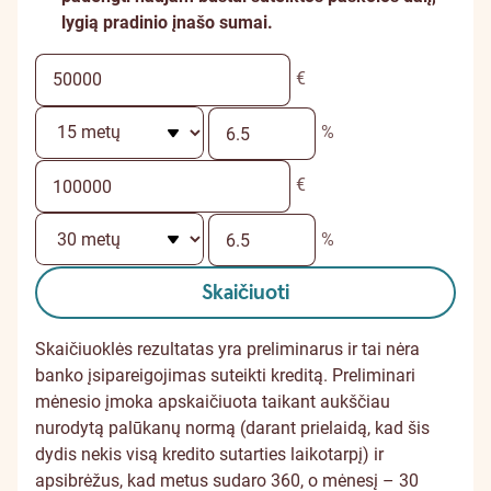
lygią pradinio įnašo sumai.
€
%
€
%
Skaičiuoti
Skaičiuoklės rezultatas yra preliminarus ir tai nėra
banko įsipareigojimas suteikti kreditą. Preliminari
mėnesio įmoka apskaičiuota taikant aukščiau
nurodytą palūkanų normą (darant prielaidą, kad šis
dydis nekis visą kredito sutarties laikotarpį) ir
apsibrėžus, kad metus sudaro 360, o mėnesį – 30