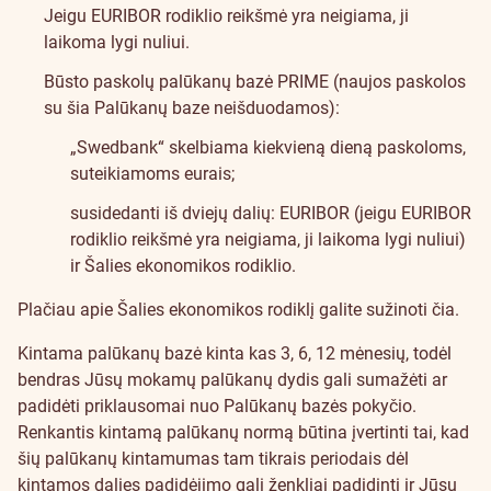
Jeigu EURIBOR rodiklio reikšmė yra neigiama, ji
laikoma lygi nuliui.
Būsto paskolų palūkanų bazė PRIME (naujos paskolos
su šia Palūkanų baze neišduodamos):
„Swedbank“ skelbiama kiekvieną dieną paskoloms,
suteikiamoms eurais;
susidedanti iš dviejų dalių: EURIBOR (jeigu EURIBOR
rodiklio reikšmė yra neigiama, ji laikoma lygi nuliui)
ir Šalies ekonomikos rodiklio.
Plačiau apie Šalies ekonomikos rodiklį galite sužinoti
čia
.
Kintama palūkanų bazė kinta kas 3, 6, 12 mėnesių, todėl
bendras Jūsų mokamų palūkanų dydis gali sumažėti ar
padidėti priklausomai nuo Palūkanų bazės pokyčio.
Renkantis kintamą palūkanų normą būtina įvertinti tai, kad
šių palūkanų kintamumas tam tikrais periodais dėl
kintamos dalies padidėjimo gali ženkliai padidinti ir Jūsų