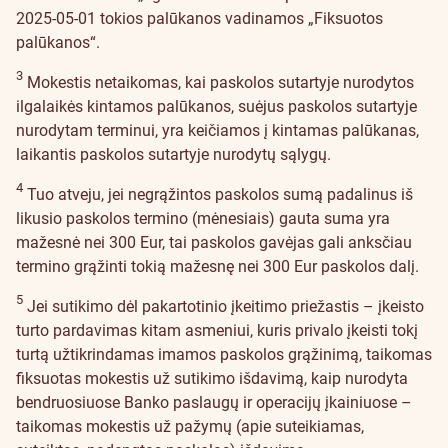
2025-05-01 tokios palūkanos vadinamos „Fiksuotos
palūkanos“.
3
Mokestis netaikomas, kai paskolos sutartyje nurodytos
ilgalaikės kintamos palūkanos, suėjus paskolos sutartyje
nurodytam terminui, yra keičiamos į kintamas palūkanas,
laikantis paskolos sutartyje nurodytų sąlygų.
4
Tuo atveju, jei negrąžintos paskolos sumą padalinus iš
likusio paskolos termino (mėnesiais) gauta suma yra
mažesnė nei 300 Eur, tai paskolos gavėjas gali anksčiau
termino grąžinti tokią mažesnę nei 300 Eur paskolos dalį.
5
Jei sutikimo dėl pakartotinio įkeitimo priežastis – įkeisto
turto pardavimas kitam asmeniui, kuris privalo įkeisti tokį
turtą užtikrindamas imamos paskolos grąžinimą, taikomas
fiksuotas mokestis už sutikimo išdavimą, kaip nurodyta
bendruosiuose Banko paslaugų ir operacijų įkainiuose –
taikomas mokestis už pažymų (apie suteikiamas,