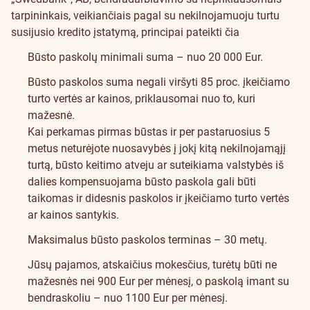
tarpininkais, veikiančiais pagal su nekilnojamuoju turtu
susijusio kredito įstatymą, principai pateikti čia
Būsto paskolų minimali suma – nuo 20 000 Eur.
Būsto paskolos suma negali viršyti 85 proc. įkeičiamo
turto vertės ar kainos, priklausomai nuo to, kuri
mažesnė.
Kai perkamas pirmas būstas ir per pastaruosius 5
metus neturėjote nuosavybės į jokį kitą nekilnojamąjį
turtą, būsto keitimo atveju ar suteikiama valstybės iš
dalies kompensuojama būsto paskola gali būti
taikomas ir didesnis paskolos ir įkeičiamo turto vertės
ar kainos santykis.
Maksimalus būsto paskolos terminas – 30 metų.
Jūsų pajamos, atskaičius mokesčius, turėtų būti ne
mažesnės nei 900 Eur per mėnesį, o paskolą imant su
bendraskoliu – nuo 1100 Eur per mėnesį.