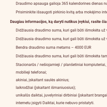
Draudimo apsauga galioja 365 kalendorines dienas nuo pi
Prisiminkite išsaugoti pirkinio kvitą arba mokėjimo inter
Daugiau informacijos, ką daryti nutikus įvykiui, rasite
čia
Didžiausia draudimo suma, kuri gali būti išmokėta už 
Didžiausia draudimo suma, kuri gali būti išmokėta už
Bendra draudimo suma metams – 4000 EUR
Didžiausia draudimo suma, kuri gali būti išmokėta ta
Stacionarūs / nešiojamieji / planšetiniai kompiuteriai, jų
mobilieji telefonai;
akiniai, įskaitant saulės akinius;
laikrodžiai (įskaitant išmaniuosius);
unikalūs daiktai, juvelyriniai dirbiniai (įskaitant bran
internetu įsigyti Daiktai, kurie nebuvo pristatyti.