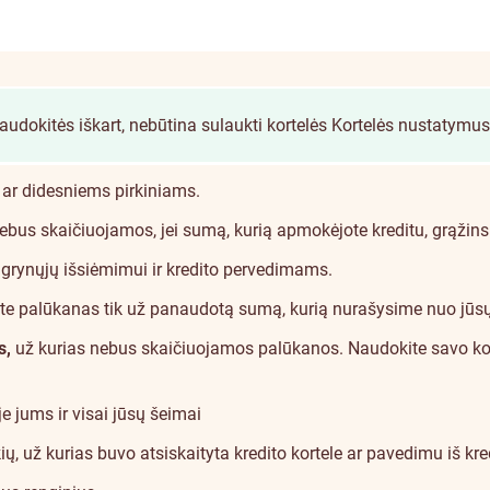
naudokitės iškart, nebūtina sulaukti kortelės
Kortelės nustatymus
 ar didesniems pirkiniams.
us skaičiuojamos, jei sumą, kurią apmokėjote kreditu, grąžinsit
grynųjų išsiėmimui ir kredito pervedimams.
te palūkanas tik už panaudotą sumą, kurią nurašysime nuo jūs
s,
už kurias nebus skaičiuojamos palūkanos. Naudokite savo ko
e jums ir visai jūsų šeimai
ių, už kurias buvo atsiskaityta kredito kortele ar pavedimu iš kre