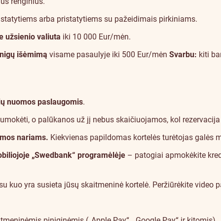
ius renginius.
ristatytiems arba pristatytiems su pažeidimais pirkiniams.
 užsienio valiuta
iki 10 000 Eur/mėn.
inigų išėmimą
visame pasaulyje iki 500 Eur/mėn
Svarbu:
kiti b
ių nuomos paslaugomis
.
umokėti, o palūkanos už jį nebus skaičiuojamos, kol rezervacija
eimos nariams.
Kiekvienas papildomas kortelės turėtojas galės mė
mobiliojoje „Swedbank“ programėlėje
– patogiai apmokėkite kredi
su kuo yra susieta jūsų skaitmeninė kortelė. Peržiūrėkite
video 
meninėmis piniginėmis („Apple Pay“, „Google Pay“ ir kitomis).