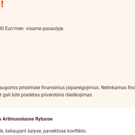
!
00 Eur/mėn. visame pasaulyje.
gomis prisiimate finansinius įsipareigojimus. Netinkamas fina
at gali būti pradėtas priverstinis išieškojimas.
ms Artimuosiuose Rytuose
k, keliaujant šalyse, paveiktose konflikto.