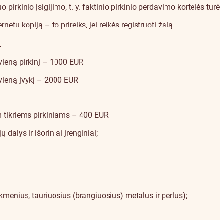
rkinio įsigijimo, t. y. faktinio pirkinio perdavimo kortelės turėt
netu kopiją – to prireiks, jei reikės registruoti žalą.
.
vieną pirkinį – 1000 EUR
 vieną įvykį – 2000 EUR
m tikriems pirkiniams – 400 EUR
 dalys ir išoriniai įrenginiai;
gakmenius, tauriuosius (brangiuosius) metalus ir perlus);