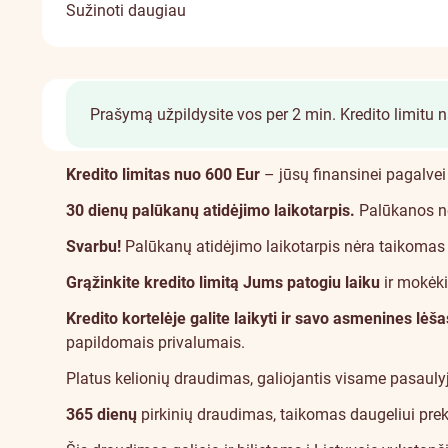
Sužinoti daugiau
Prašymą užpildysite vos per 2 min.
Kredito limitu 
Apie
Kredito limitas nuo 600 Eur
– jūsų finansinei pagalvei
30 dienų palūkanų atidėjimo laikotarpis.
Palūkanos neb
Svarbu!
Palūkanų atidėjimo laikotarpis nėra taikomas 
Grąžinkite kredito limitą Jums patogiu laiku
ir mokėki
Kredito kortelėje galite laikyti ir savo asmenines lėša
papildomais privalumais.
Platus
kelionių draudimas
, galiojantis visame pasaulyj
365 dienų
pirkinių draudimas
, taikomas daugeliui prek