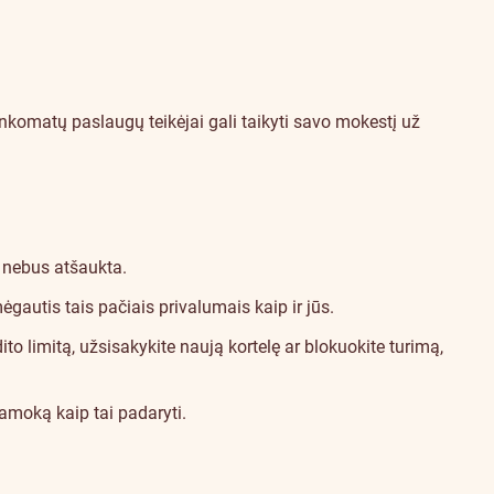
ankomatų paslaugų teikėjai gali taikyti savo mokestį už
 nebus atšaukta.
gautis tais pačiais privalumais kaip ir jūs.
to limitą, užsisakykite naują kortelę ar blokuokite turimą,
pamoką
kaip tai padaryti.