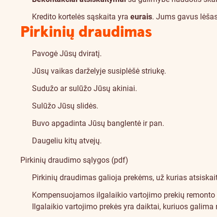
Kredito kortelės sąskaita yra
eurais
. Jums gavus lėšas 
Draudimas
Pirkinių draudimas
Pavogė Jūsų dviratį.
Jūsų vaikas darželyje susiplėšė striukę.
Sudužo ar sulūžo Jūsų akiniai.
Sulūžo Jūsų slidės.
Buvo apgadinta Jūsų banglentė ir pan.
Daugeliu kitų atvejų.
Pirkinių draudimo sąlygos (pdf)
Pirkinių draudimas galioja prekėms, už kurias atsiskait
Kompensuojamos ilgalaikio vartojimo prekių remonto ar 
Ilgalaikio vartojimo prekės yra daiktai, kuriuos galim