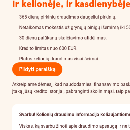
Ir kelionėje, ir kasdienybėje
365 dienų pirkinių draudimas daugeliui pirkinių.
Netaikomas mokestis už grynųjų pinigų išėmimą iki 5
30 dienų palūkanų skaičiavimo atidėjimas.
Kredito limitas nuo 600 EUR.
Platus kelionių draudimas visai šeimai.
Pildyti paraišką
Atkreipiame dėmesį, kad naudodamiesi finansavimo paslau
įtaką jūsų kredito istorijai, pabranginti skolinimąsi, taip p
Svarbu! Kelionių draudimo informacija keliaujantie
Viskas, ką svarbu žinoti apie draudimo apsaugą ir ne ti