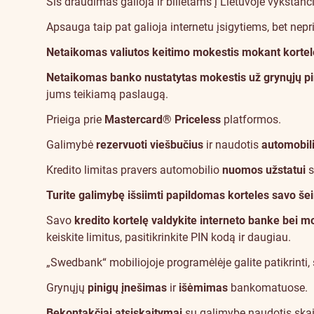
Šis draudimas galioja ir
bilietams
į Lietuvoje vykstanč
Apsauga taip pat galioja
internetu įsigytiems
, bet nep
Netaikomas valiutos keitimo mokestis mokant kortele
Netaikomas banko nustatytas mokestis už grynųjų p
jums teikiamą paslaugą.
Prieiga prie
Mastercard® Priceless
platformos.
Galimybė
rezervuoti viešbučius
ir naudotis
automobil
Kredito limitas pravers automobilio
nuomos užstatui
s
Turite galimybę išsiimti papildomas korteles savo š
Savo
kredito kortelę valdykite interneto banke bei 
keiskite limitus, pasitikrinkite PIN kodą ir daugiau.
„Swedbank“ mobiliojoje programėlėje galite patikrinti, 
Grynųjų
pinigų įnešimas
ir
išėmimas
bankomatuose.
Bekontakčiai atsiskaitymai
su galimybe naudotis skait