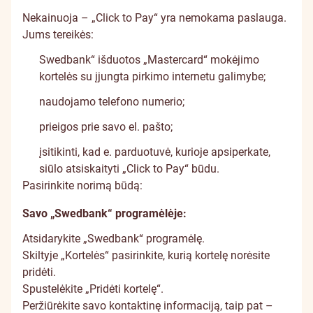
Nekainuoja – „Click to Pay“ yra nemokama paslauga.
Jums tereikės:
Swedbank“ išduotos „Mastercard“ mokėjimo
kortelės su
įjungta pirkimo internetu galimybe
;
naudojamo telefono numerio;
prieigos prie savo el. pašto;
įsitikinti, kad e. parduotuvė, kurioje apsiperkate,
siūlo atsiskaityti „Click to Pay“ būdu.
Pasirinkite norimą būdą:
Savo „Swedbank“ programėlėje:
Atsidarykite „Swedbank“ programėlę.
Skiltyje „Kortelės“ pasirinkite, kurią kortelę norėsite
pridėti.
Spustelėkite „Pridėti kortelę“.
Peržiūrėkite savo kontaktinę informaciją, taip pat –