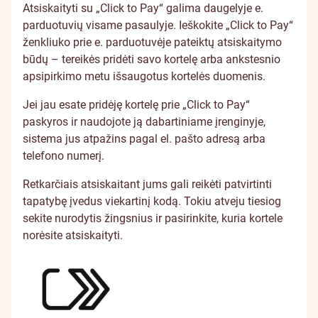
Atsiskaityti su „Click to Pay“ galima daugelyje e.
parduotuvių visame pasaulyje. Ieškokite „Click to Pay“
ženkliuko prie e. parduotuvėje pateiktų atsiskaitymo
būdų – tereikės pridėti savo kortelę arba ankstesnio
apsipirkimo metu išsaugotus kortelės duomenis.
Jei jau esate pridėję kortelę prie „Click to Pay“
paskyros ir naudojote ją dabartiniame įrenginyje,
sistema jus atpažins pagal el. pašto adresą arba
telefono numerį.
Retkarčiais atsiskaitant jums gali reikėti patvirtinti
tapatybę įvedus viekartinį kodą. Tokiu atveju tiesiog
sekite nurodytis žingsnius ir pasirinkite, kuria kortele
norėsite atsiskaityti.