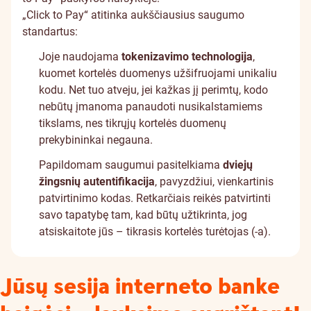
„Click to Pay“ atitinka aukščiausius saugumo
standartus:
Joje naudojama
tokenizavimo technologija
,
kuomet kortelės duomenys užšifruojami unikaliu
kodu. Net tuo atveju, jei kažkas jį perimtų, kodo
nebūtų įmanoma panaudoti nusikalstamiems
tikslams, nes tikrųjų kortelės duomenų
prekybininkai negauna.
Papildomam saugumui pasitelkiama
dviejų
žingsnių autentifikacija
, pavyzdžiui, vienkartinis
patvirtinimo kodas. Retkarčiais reikės patvirtinti
savo tapatybę tam, kad būtų užtikrinta, jog
atsiskaitote jūs – tikrasis kortelės turėtojas (-a).
Jūsų sesija interneto banke