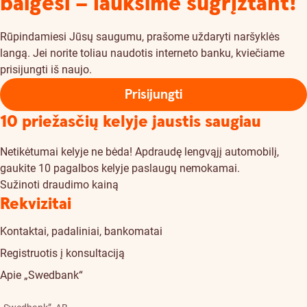
baigėsi – lauksime sugrįžtant!
Rūpindamiesi Jūsų saugumu, prašome uždaryti naršyklės
langą. Jei norite toliau naudotis interneto banku, kviečiame
prisijungti iš naujo.
Prisijungti
10 priežasčių kelyje jaustis saugiau
Netikėtumai kelyje ne bėda! Apdraudę lengvąjį automobilį,
gaukite 10 pagalbos kelyje paslaugų nemokamai.
Sužinoti draudimo kainą
Rekvizitai
Kontaktai, padaliniai, bankomatai
Registruotis į konsultaciją
Apie „Swedbank“