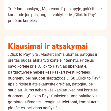
Turėdami paskyrą „Mastercard“ puslapyje, galėsite bet
kada prie jos
prisijungti
ir valdyti prie „Click to Pay“
pridėtas korteles.
Klausimai ir atsakymai
„Click to Pay“ yra „Mastercard“ siūlomas patogus ir
greitas būdas atskaityti kortele internetu. Pridėjus
savo kortelę prie „Click to Pay“, apsiperkant e.
parduotuvėse nebereikės kaskart įvesti kortelės
duomenų bei naudoti slaptažodžių.
Su „Click to Pay“
apsipirksite ir atsiskaitysite greičiau, patogiau bei
saugiau. Jums nebereikės kaskart įvedinėti kortelės
duomenų.
„Click to Pay“ funkcionalumą palaiko visų
gamintojų išmanieji įrenginiai: telefonai, kompiuteriai,
planšetės, bei visos naršyklės.