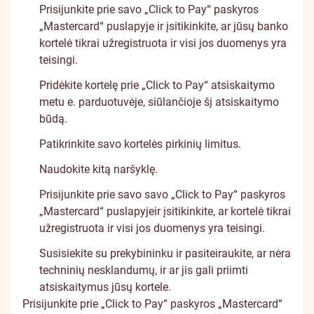
Prisijunkite prie savo „Click to Pay“ paskyros
„Mastercard“ puslapyje
ir įsitikinkite, ar jūsų banko
kortelė tikrai užregistruota ir visi jos duomenys yra
teisingi.
Pridėkite kortelę prie „Click to Pay“ atsiskaitymo
metu e. parduotuvėje, siūlančioje šį atsiskaitymo
būdą.
Patikrinkite savo kortelės pirkinių limitus.
Naudokite kitą naršyklę.
Prisijunkite prie savo savo „Click to Pay“ paskyros
„Mastercard“ puslapyjeir įsitikinkite, ar kortelė tikrai
užregistruota ir visi jos duomenys yra teisingi.
Susisiekite su prekybininku ir pasiteiraukite, ar nėra
techninių nesklandumų, ir ar jis gali priimti
atsiskaitymus jūsų kortele.
Prisijunkite prie „Click to Pay“ paskyros „Mastercard“