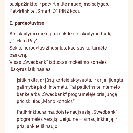
susipažinkite ir patvirtinkite naudojimo sąlygas.
Patvirtinkite „Smart ID“ PIN2 kodu.
E. parduotuvėse:
Atsiskaitymo metu pasirinkite atsiskaitymo būdą
„Click to Pay“.
Sekite nurodytus žingsnius, kad susikurtumėte
paskyrą.
Visas „Swedbank“ išduotas mokėjimo korteles,
išskyrus laikinąsias.
Įsitikinkite, ar jūsų kortelė aktyvuota, ir ar jai įjungta
galimybė pirkti internetu. Tai patikrinsite interneto
banke arba „Swedbank“ programėlėje prisijungę
prie skilties „Mano kortelės“.
Patikrinkite, ar naudojate naujausią „Swedbank“
programėlės versiją. Jeigu ne – atnaujinkite ją ir
prisijunkite iš naujo.