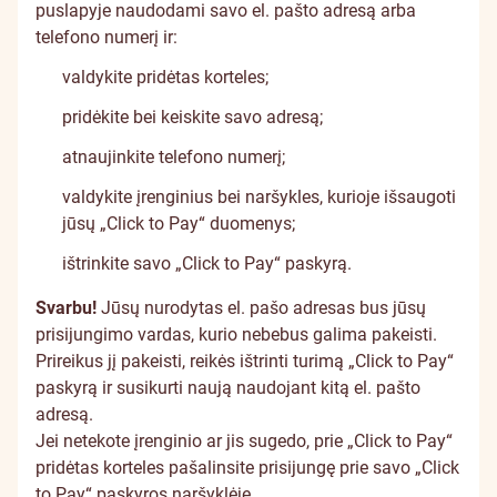
puslapyje
naudodami savo el. pašto adresą arba
telefono numerį ir:
valdykite pridėtas korteles;
pridėkite bei keiskite savo adresą;
atnaujinkite telefono numerį;
valdykite įrenginius bei naršykles, kurioje išsaugoti
jūsų „Click to Pay“ duomenys;
ištrinkite savo „Click to Pay“ paskyrą.
Svarbu!
Jūsų nurodytas el. pašo adresas bus jūsų
prisijungimo vardas, kurio nebebus galima pakeisti.
Prireikus jį pakeisti, reikės ištrinti turimą „Click to Pay“
paskyrą ir susikurti naują naudojant kitą el. pašto
adresą.
Jei netekote įrenginio ar jis sugedo, prie „Click to Pay“
pridėtas korteles
pašalinsite prisijungę prie savo „Click
to Pay“ paskyros naršyklėje
.