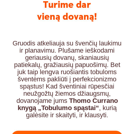
Turime dar
vieną dovaną!
Gruodis atkeliauja su švenčių laukimu
ir planavimu. Plušame ieškodami
geriausių dovanų, skaniausių
patiekalų, gražiausių papuošimų. Bet
juk taip lengva ruošiantis tobuloms
šventėms pakliūti į perfekcionizmo
spąstus! Kad šventiniai rūpesčiai
neužgožtų žiemos džiaugsmų,
dovanojame jums
Thomo Currano
knygą „Tobulumo spąstai“
, kurią
galėsite ir skaityti, ir klausyti.