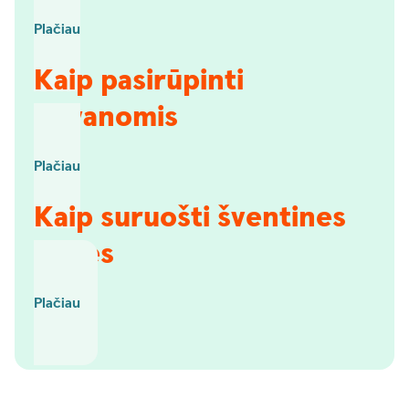
Plačiau
Kaip pasirūpinti
dovanomis
Plačiau
Kaip suruošti šventines
vaišes
Plačiau