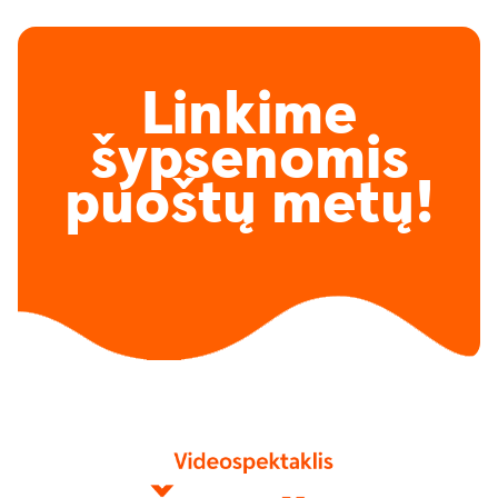
Linkime
šypsenomis
puoštų metų!