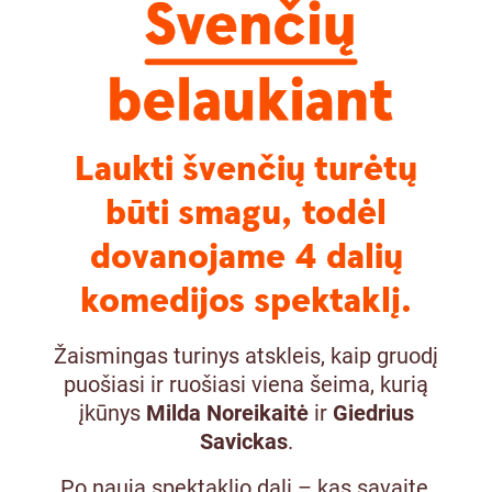
Laukti švenčių turėtų
būti smagu, todėl
dovanojame 4 dalių
komedijos spektaklį.
Žaismingas turinys atskleis, kaip gruodį
puošiasi ir ruošiasi viena šeima, kurią
įkūnys
Milda Noreikaitė
ir
Giedrius
Savickas
.
Po naują spektaklio dalį – kas savaitę,