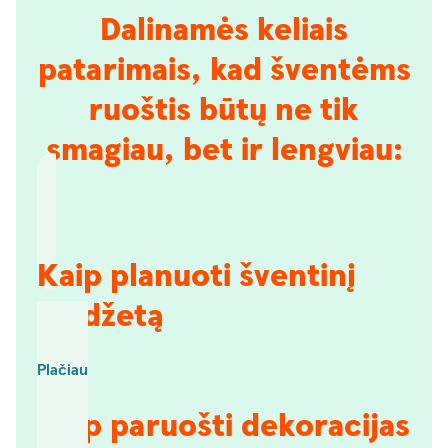
Dalinamės keliais
patarimais, kad šventėms
ruoštis būtų ne tik
smagiau, bet ir lengviau:
Kaip planuoti šventinį
biudžetą
Plačiau
Kaip paruošti dekoracijas