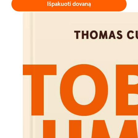
Išpakuoti dovaną