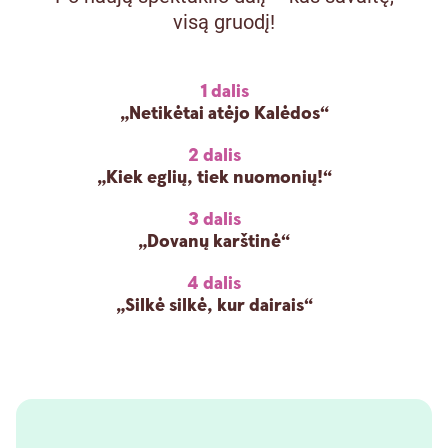
visą gruodį!
1 dalis
„Netikėtai atėjo Kalėdos“
2 dalis
„Kiek eglių, tiek nuomonių!“
3 dalis
„Dovanų karštinė“
4 dalis
„Silkė silkė, kur dairais“