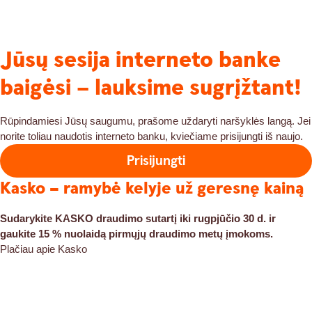
Jūsų sesija interneto banke
baigėsi – lauksime sugrįžtant!
Rūpindamiesi Jūsų saugumu, prašome uždaryti naršyklės langą. Jei
norite toliau naudotis interneto banku, kviečiame prisijungti iš naujo.
Prisijungti
Kasko – ramybė kelyje už geresnę kainą
Sudarykite KASKO draudimo sutartį iki rugpjūčio 30 d. ir
gaukite 15 % nuolaidą pirmųjų draudimo metų įmokoms.
Plačiau apie Kasko