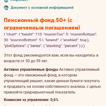
document
Документ с основной информацией
document
Пенсионный фонд 50+ (с
ограниченным погашением)
{ "chart": { "height": 110, "marginTop": 0, "marginBottom":
30, "spacingBottom": 5 }, "legend": { "enabled": true },
"plotOptions": { "series": { "stacking": "percent" } } }
Этот фонд рекомендуется вам, если вы находитесь в
возрасте от 50 до 59 лет.
Активно управляемые фонды
Активно управляемый
фонд — это пенсионный фонд, в котором
управляющий решает, какие ценные бумаги покупать
и продавать на основе собственного анализа, с целью
превзойти среднерыночный показатель.
Комиссия за управление: 0,6%