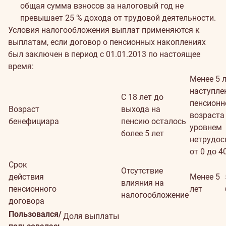
общая сумма взносов за налоговый год не
превышает 25 % дохода от трудовой деятельности.
Условия налогообложения выплат применяются к
выплатам, если договор о пенсионных накоплениях
был заключен в период с 01.01.2013 по настоящее
время:
Менее 5 л
наступле
С 18 лет до
пенсионн
Возраст
выхода на
возраста 
бенефициара
пенсию осталось
уровнем
более 5 лет
нетрудос
от 0 до 4
Срок
Отсутствие
действия
Менее 5
влияния на
пенсионного
лет
налогообложение
договора
Пользовался/
Доля выплаты