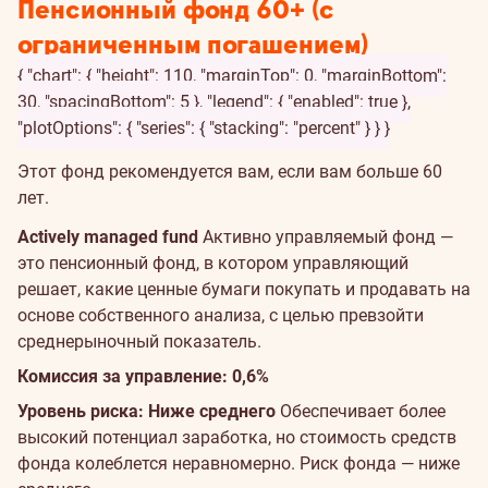
Пенсионный фонд 60+ (с
ограниченным погашением)
{ "chart": { "height": 110, "marginTop": 0, "marginBottom":
30, "spacingBottom": 5 }, "legend": { "enabled": true },
"plotOptions": { "series": { "stacking": "percent" } } }
Этот фонд рекомендуется вам, если вам больше 60
лет.
Actively managed fund
Активно управляемый фонд —
это пенсионный фонд, в котором управляющий
решает, какие ценные бумаги покупать и продавать на
основе собственного анализа, с целью превзойти
среднерыночный показатель.
Комиссия за управление: 0,6%
Уровень риска: Ниже среднего
Обеспечивает более
высокий потенциал заработка, но стоимость средств
фонда колеблется неравномерно. Риск фонда — ниже