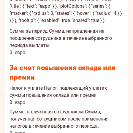
"title": { "text": "евро" } }, "plotOptions": { "series": {
"marker": { "radius": 0, "states": { "hover": { "radius": 4 } }
} } }, "tooltip": { "enabled": true, "shared": true } }
Сумма за период
Сумма, направленная на
поощрение сотрудника в течение выбранного
периода выплаты.
0
евро
За счет повышения оклада или
премии
Налог к уплате
Налог, подлежащий уплате с
суммы повышения оклада или премии.
0
евро
Сумма, полученная сотрудником
Сумма,
полученная сотрудником после применения
налогов в течение выбранного периода.