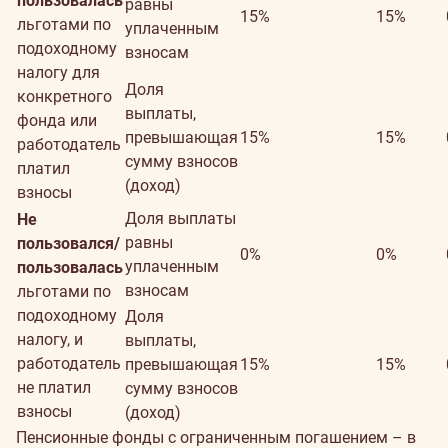
пользовалась
равны
15%
15%
льготами по
уплаченным
подоходному
взносам
налогу для
Доля
конкретного
выплаты,
фонда или
превышающая
15%
15%
работодатель
сумму взносов
платил
(доход)
взносы
Доля выплаты
Не
равны
пользовался/
0%
0%
уплаченным
пользовалась
взносам
льготами по
подоходному
Доля
налогу, и
выплаты,
работодатель
превышающая
15%
15%
не платил
сумму взносов
взносы
(доход)
Пенсионные фонды с ограниченным погашением – в