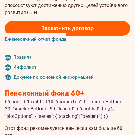
способствуют достижению других Целей устойчивого
развития ООН.
Заключить договор
Ежемесячный отчет фонда
Правила
document
Инфолист
document
Документ с основной информацией
document
Пенсионный фонд 60+
{ "chart": { "height": 110, "marginTop": 0, "marginBottom":
30, "spacingBottom": 5 }, "legend": { "enabled": true },
"plotOptions": { "series": { "stacking": "percent" } } }
Этот фонд рекомендуется вам, если вам больше 60