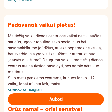
info@aukok.lt
.
Padovanok vaikui pietus!
Maltiečių vaikų dienos centruose vaikai ne tik jaučiasi
saugūs, ugdo ir tobulina savo socialinius bei
savarankiškumo įgūdžius, atlieka popamokinę veiklą,
bet svarbiausia yra visiškai užimti ir atitraukti nuo
„gatvės auklėjimo“. Dauguma vaikų į maltiečių dienos
centrus ateina tiesiog pavalgyti, nes namie nėra kuo
maitintis.
Šiuo metu penkiems centrams, kuriuos lanko 112
vaikų, labai trūksta lėšų maistui.
Sužinokite Daugiau
Aukoti
Orūs namai – oriai senatvei