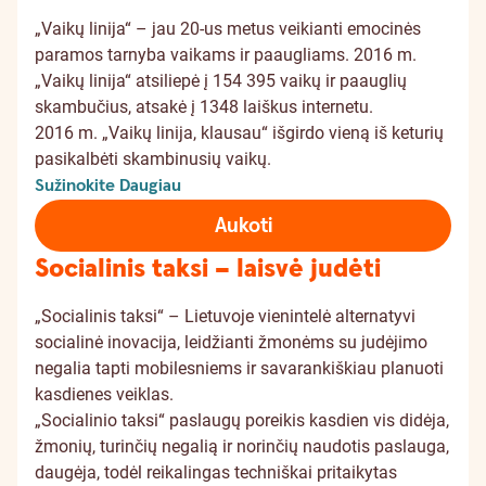
„Vaikų linija“ – jau 20-us metus veikianti emocinės
paramos tarnyba vaikams ir paaugliams. 2016 m.
„Vaikų linija“ atsiliepė į 154 395 vaikų ir paauglių
skambučius, atsakė į 1348 laiškus internetu.
2016 m. „Vaikų linija, klausau“ išgirdo vieną iš keturių
pasikalbėti skambinusių vaikų.
Sužinokite Daugiau
Aukoti
Socialinis taksi – laisvė judėti
„Socialinis taksi“ – Lietuvoje vienintelė alternatyvi
socialinė inovacija, leidžianti žmonėms su judėjimo
negalia tapti mobilesniems ir savarankiškiau planuoti
kasdienes veiklas.
„Socialinio taksi“ paslaugų poreikis kasdien vis didėja,
žmonių, turinčių negalią ir norinčių naudotis paslauga,
daugėja, todėl reikalingas techniškai pritaikytas