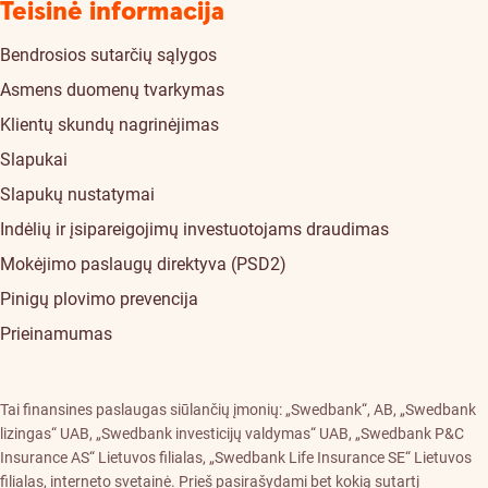
Teisinė informacija
Bendrosios sutarčių sąlygos
Asmens duomenų tvarkymas
Klientų skundų nagrinėjimas
Slapukai
Slapukų nustatymai
Indėlių ir įsipareigojimų investuotojams draudimas
Mokėjimo paslaugų direktyva (PSD2)
Pinigų plovimo prevencija
Prieinamumas
Tai finansines paslaugas siūlančių įmonių: „Swedbank“, AB, „Swedbank
lizingas“ UAB, „Swedbank investicijų valdymas“ UAB, „Swedbank P&C
Insurance AS“ Lietuvos filialas, „Swedbank Life Insurance SE“ Lietuvos
filialas, interneto svetainė. Prieš pasirašydami bet kokią sutartį