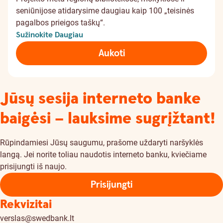
seniūnijose atidarysime daugiau kaip 100 „teisinės
pagalbos prieigos taškų“.
Sužinokite Daugiau
Aukoti
Jūsų sesija interneto banke
baigėsi – lauksime sugrįžtant!
Rūpindamiesi Jūsų saugumu, prašome uždaryti naršyklės
langą. Jei norite toliau naudotis interneto banku, kviečiame
prisijungti iš naujo.
Prisijungti
Rekvizitai
verslas@swedbank.lt