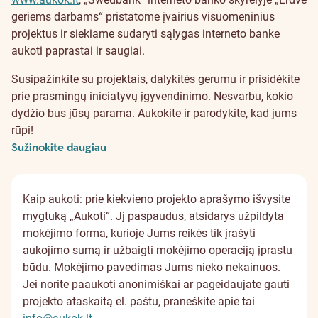
geriems darbams“ pristatome įvairius visuomeninius
projektus ir siekiame sudaryti sąlygas interneto banke
aukoti paprastai ir saugiai.
Susipažinkite su projektais, dalykitės gerumu ir prisidėkite
prie prasmingų iniciatyvų įgyvendinimo. Nesvarbu, kokio
dydžio bus jūsų parama. Aukokite ir parodykite, kad jums
rūpi!
Sužinokite daugiau
Kaip aukoti: prie kiekvieno projekto aprašymo išvysite
mygtuką „Aukoti“. Jį paspaudus, atsidarys užpildyta
mokėjimo forma, kurioje Jums reikės tik įrašyti
aukojimo sumą ir užbaigti mokėjimo operaciją įprastu
būdu. Mokėjimo pavedimas Jums nieko nekainuos.
Jei norite paaukoti anonimiškai ar pageidaujate gauti
projekto ataskaitą el. paštu, praneškite apie tai