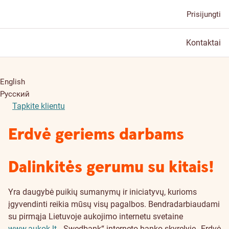
Prisijungti
Kontaktai
English
Русский
Tapkite klientu
Erdvė geriems darbams
Dalinkitės gerumu su kitais!
Yra daugybė puikių sumanymų ir iniciatyvų, kurioms
įgyvendinti reikia mūsų visų pagalbos. Bendradarbiaudami
su pirmąja Lietuvoje aukojimo internetu svetaine
www.aukok.lt
, „Swedbank“ interneto banko skyrelyje „Erdvė