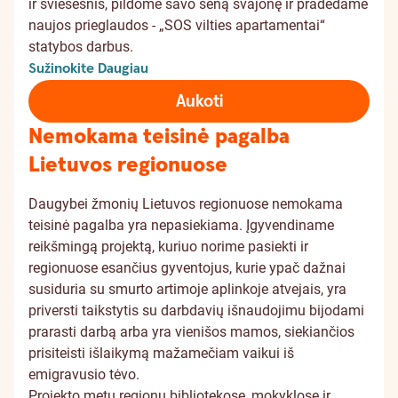
ir šviesesnis, pildome savo seną svajonę ir pradedame
naujos prieglaudos - „SOS vilties apartamentai“
statybos darbus.
Sužinokite Daugiau
Aukoti
Nemokama teisinė pagalba
Lietuvos regionuose
Daugybei žmonių Lietuvos regionuose nemokama
teisinė pagalba yra nepasiekiama. Įgyvendiname
reikšmingą projektą, kuriuo norime pasiekti ir
regionuose esančius gyventojus, kurie ypač dažnai
susiduria su smurto artimoje aplinkoje atvejais, yra
priversti taikstytis su darbdavių išnaudojimu bijodami
prarasti darbą arba yra vienišos mamos, siekiančios
prisiteisti išlaikymą mažamečiam vaikui iš
emigravusio tėvo.
Projekto metu regionų bibliotekose, mokyklose ir