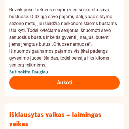
Beveik pusė Lietuvos senjorų vieniši skursta savo
būstuose. Didžiąją savo pajamų dalį, ypač šildymo
sezono metu, jie išleidžia neekonomiškiems būstams
išlaikyti. Todėl kviečiame senjorus išnuomoti savo
senuosius būstus ir keltis gyventi į naujus, būtent
jiems įrengtus butus „Oriuose namuose“.
Iš nuomos gaunamos pajamos visiškai padengs
gyvenimo juose išlaidas, todėl pensija liks kitoms
senjorų reikmėms.
Sužinokite Daugiau
Aukoti
Išklausytas vaikas – laimingas
vaikas