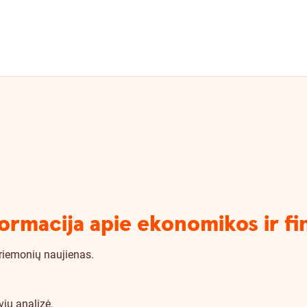
nformacija apie ekonomikos ir f
riemonių naujienas.
vių analizė.