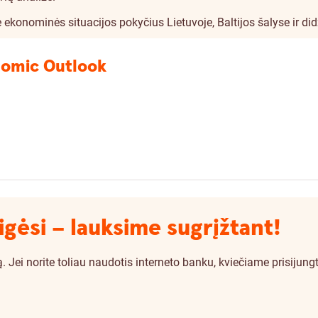
konominės situacijos pokyčius Lietuvoje, Baltijos šalyse ir di
nomic Outlook
igėsi – lauksime sugrįžtant!
i norite toliau naudotis interneto banku, kviečiame prisijungti