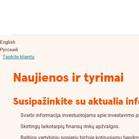
English
Русский
Tapkite klientu
Naujienos ir tyrimai
Susipažinkite su aktualia i
Svarbi informacija investuotojams apie investavimo p
Skirtingų laikotarpių finansų rinkų apžvalgos.
Baltijos vertybinių popierių biržoje kotiruojamų bendro