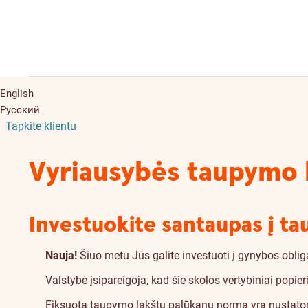
English
Русский
Tapkite klientu
Vyriausybės taupymo l
Investuokite santaupas į t
Nauja!
Šiuo metu Jūs galite investuoti į gynybos oblig
Valstybė įsipareigoja, kad šie skolos vertybiniai popier
Fiksuota taupymo lakštų palūkanų norma yra nustatoma 