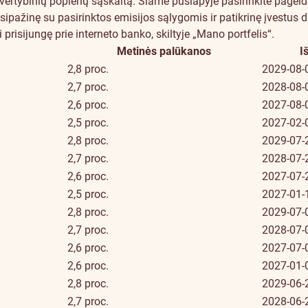
vertybinių popierių
sąskaitą.
Šiame puslapyje pasirinkite pagei
sipažinę su pasirinktos emisijos sąlygomis ir patikrinę įvestus 
prisijungę prie interneto banko, skiltyje
„Mano portfelis“
.
Metinės palūkanos
I
2,8 proc.
2029-08-
2,7 proc.
2028-08-
2,6 proc.
2027-08-
2,5 proc.
2027-02-
2,8 proc.
2029-07-
2,7 proc.
2028-07-
2,6 proc.
2027-07-
2,5 proc.
2027-01-
2,8 proc.
2029-07-
2,7 proc.
2028-07-
2,6 proc.
2027-07-
2,6 proc.
2027-01-
2,8 proc.
2029-06-
2,7 proc.
2028-06-