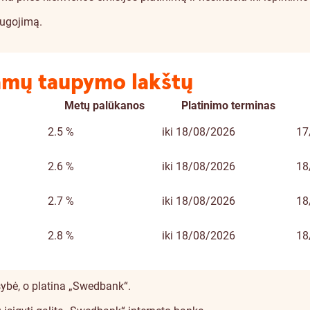
augojimą.
namų taupymo lakštų
Metų palūkanos
Platinimo terminas
2.5 %
iki 18/08/2026
17
2.6 %
iki 18/08/2026
18
2.7 %
iki 18/08/2026
18
2.8 %
iki 18/08/2026
18
ybė, o platina „Swedbank“.