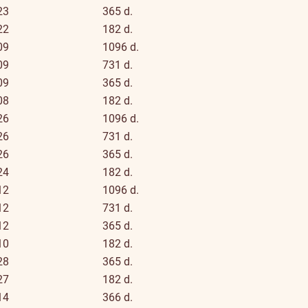
23
365 d.
22
182 d.
09
1096 d.
09
731 d.
09
365 d.
08
182 d.
26
1096 d.
26
731 d.
26
365 d.
24
182 d.
12
1096 d.
12
731 d.
12
365 d.
10
182 d.
28
365 d.
27
182 d.
14
366 d.