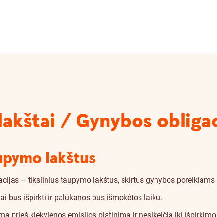
akštai / Gynybos obligac
aupymo lakštus
acijas – tikslinius taupymo lakštus, skirtus gynybos poreikiams 
iai bus išpirkti ir palūkanos bus išmokėtos laiku.
prieš kiekvienos emisijos platinimą ir nesikeičia iki išpirkimo