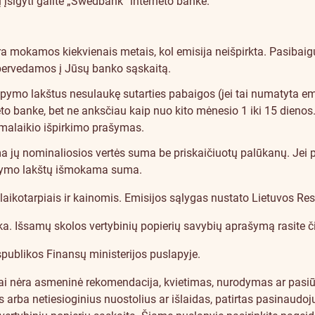
 įsigyti galite „Swedbank“ interneto banke.
 mokamos kiekvienais metais, kol emisija neišpirkta. Pasibaigu
 pervedamos į Jūsų banko sąskaitą.
taupymo lakštus nesulaukę sutarties pabaigos (jei tai numatyta em
neto banke, bet ne anksčiau kaip nuo kito mėnesio 1 iki 15 dien
rmalaikio išpirkimo prašymas.
jų nominaliosios vertės suma be priskaičiuotų palūkanų. Jei 
upymo lakštų išmokama suma.
laikotarpiais ir kainomis. Emisijos sąlygas nustato
Lietuvos Res
ka. Išsamų skolos vertybinių popierių savybių aprašymą
rasite č
publikos Finansų ministerijos puslapyje
.
Tai nėra asmeninė rekomendacija, kvietimas, nurodymas ar pasiū
arba netiesioginius nuostolius ar išlaidas, patirtas pasinaudoju