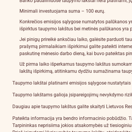
paslaugą
Banko padaliniuose taupymo lakštai nėra platinami, jų
Minimali investuojama suma – 100 eurų.
Konkrečios emisijos sąlygose numatytos palūkanos yra
išpirktus taupymo lakštus bei metinės palūkanos yra
Jei pinigų prireikė anksčiau laiko, galėsite parduoti 
prašymą pirmalaikiam išpirkimui galite pateikti inter
paskutinę mėnesio darbo dieną, kai buvo pateiktas pi
Už pirma laiko išperkamus taupymo lakštus sumokama 
lakštų išpirkimą, atitinkamu dydžiu sumažinama ta
Taupymo lakštai platinami emisijos sąlygose nustatytais 
Taupymo lakštams galioja įsipareigojimų nevykdymo rizi
Daugiau apie taupymo lakštus galite skaityti
Lietuvos Res
Pateikta informacija yra bendro informacinio pobūdžio. 
Tarpininkas neprisiima jokios atsakomybės už tiesioginius 