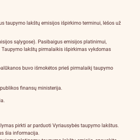
s taupymo lakštų emisijos išpirkimo terminui, lėšos už
isijos sąlygose). Pasibaigus emisijos platinimui,
os. Taupymo lakštų pirmalaikis išpirkimas vykdomas
palūkanos buvo išmokėtos prieš pirmalaikį taupymo
publikos finansų ministerija
.
ia
.
lymas pirkti ar parduoti Vyriausybės taupymo lakštus.
s šia informacija.