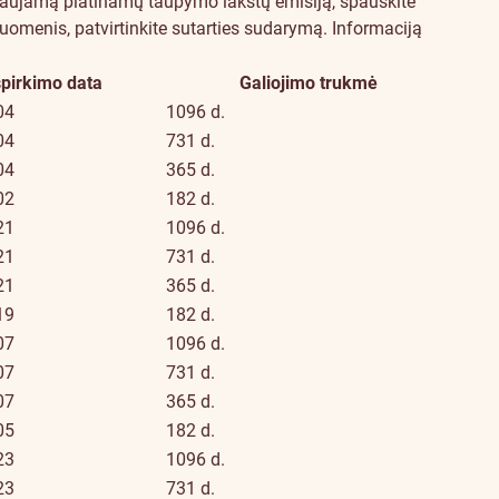
daujamą platinamų taupymo lakštų emisiją, spauskite
duomenis, patvirtinkite sutarties sudarymą.
Informaciją
špirkimo data
Galiojimo trukmė
04
1096 d.
04
731 d.
04
365 d.
02
182 d.
21
1096 d.
21
731 d.
21
365 d.
19
182 d.
07
1096 d.
07
731 d.
07
365 d.
05
182 d.
23
1096 d.
23
731 d.