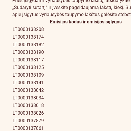
Prieš įsigydami Vyriausybės taupymo lakštų, atsidarykite
Kaip
„Sudaryti sutartį“ ir įveskite pageidaujamą lakštų kiekį.
Su
apie įsigytus vyriausybės taupymo lakštus galėsite stebėti 
įsigyti
Anksčiau
Emisijos kodas ir emisijos sąlygos
LT0000138208
platintos
LT0000138174
emisijos
LT0000138182
LT0000138190
LT0000138117
LT0000138125
LT0000138109
LT0000138141
LT0000138042
LT0000138034
LT0000138018
LT0000138026
LT0000137879
LT0000137861