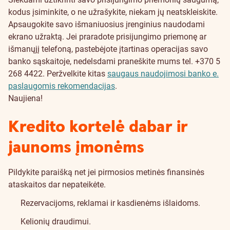
kodus įsiminkite, o ne užrašykite, niekam jų neatskleiskite.
Apsaugokite savo išmaniuosius įrenginius naudodami
ekrano užraktą. Jei praradote prisijungimo priemonę ar
išmanųjį telefoną, pastebėjote įtartinas operacijas savo
banko sąskaitoje, nedelsdami praneškite mums tel. +370 5
268 4422. Peržvelkite kitas
saugaus naudojimosi banko e.
paslaugomis rekomendacijas
.
Naujiena!
Kredito kortelė dabar ir
jaunoms įmonėms
Pildykite paraišką net jei pirmosios metinės finansinės
ataskaitos dar nepateikėte.
Rezervacijoms, reklamai ir kasdienėms išlaidoms.
Kelionių draudimui.