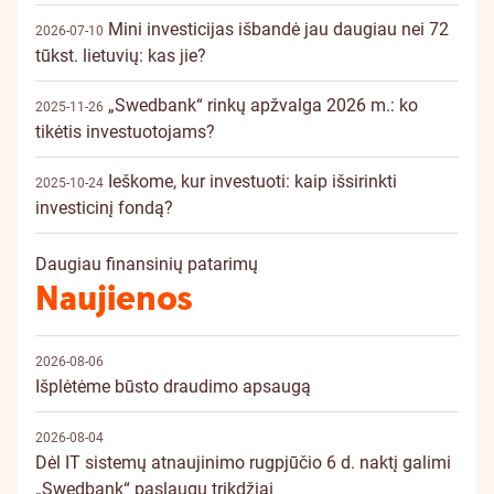
Mini investicijas išbandė jau daugiau nei 72
2026-07-10
tūkst. lietuvių: kas jie?
„Swedbank“ rinkų apžvalga 2026 m.: ko
2025-11-26
tikėtis investuotojams?
Ieškome, kur investuoti: kaip išsirinkti
2025-10-24
investicinį fondą?
Daugiau finansinių patarimų
Naujienos
2026-08-06
Išplėtėme būsto draudimo apsaugą
2026-08-04
Dėl IT sistemų atnaujinimo rugpjūčio 6 d. naktį galimi
„Swedbank“ paslaugų trikdžiai