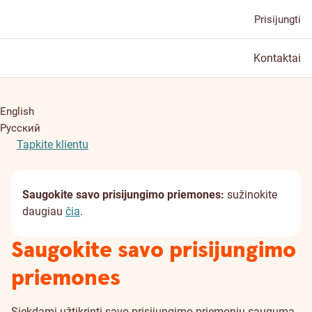
Prisijungti
Kontaktai
English
Русский
Tapkite klientu
Saugokite savo prisijungimo priemones:
sužinokite
daugiau
čia
.
Saugokite savo prisijungimo
priemones
Siekdami užtikrinti savo prisijungimo priemonių saugumą,