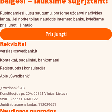
baigėsi – lauksime sugrįžtant!
Rūpindamiesi Jūsų saugumu, prašome uždaryti naršyklės
langą. Jei norite toliau naudotis interneto banku, kviečiame
prisijungti iš naujo.
Prisijungti
Rekvizitai
verslas@swedbank.lt
Kontaktai, padaliniai, bankomatai
Registruotis į konsultaciją
Apie „Swedbank“
„Swedbank”, AB
Konstitucijos pr. 20A, 09321 Vilnius, Lietuva
SWIFT kodas HABALT22
Juridinio asmens kodas: 112029651
Naudingos nuorodos