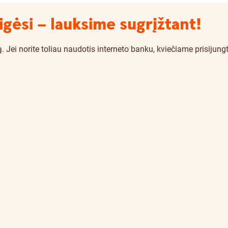
igėsi – lauksime sugrįžtant!
i norite toliau naudotis interneto banku, kviečiame prisijungti