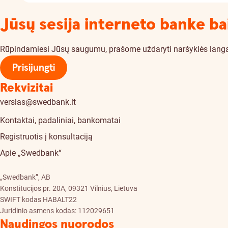
Jūsų sesija interneto banke ba
Rūpindamiesi Jūsų saugumu, prašome uždaryti naršyklės langą. Je
Prisijungti
Rekvizitai
verslas@swedbank.lt
Kontaktai, padaliniai, bankomatai
Registruotis į konsultaciją
Apie „Swedbank“
„Swedbank”, AB
Konstitucijos pr. 20A, 09321 Vilnius, Lietuva
SWIFT kodas HABALT22
Juridinio asmens kodas: 112029651
Naudingos nuorodos