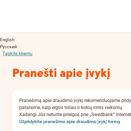
English
Русский
Tapkite klientu
Pranešti apie įvykį
Pranešimą apie draudimo įvykį rekomenduojame pildyti 
patarsime, kaip elgtis toliau ir kokių imtis veiksmų.
Kadangi Jūs neturite prieigos prie „Swedbank“ intern
Užpildykite pranešimo apie draudimo įvykį formą