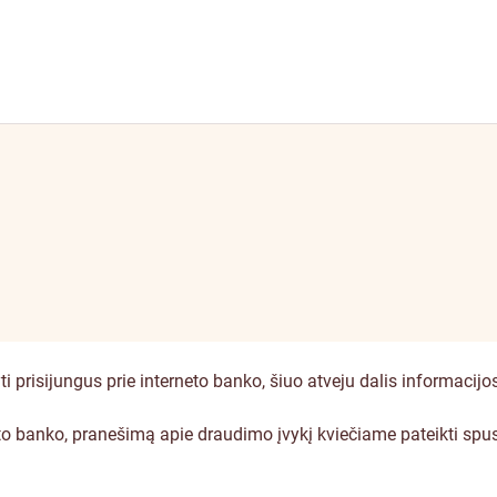
prisijungus prie interneto banko, šiuo atveju dalis informacij
eto banko, pranešimą apie draudimo įvykį kviečiame pateikti sp