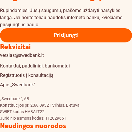
Rūpindamiesi Jūsų saugumu, prašome uždaryti naršyklės
langą. Jei norite toliau naudotis interneto banku, kviečiame
prisijungti iš naujo.
Prisijungti
Rekvizitai
verslas@swedbank.lt
Kontaktai, padaliniai, bankomatai
Registruotis į konsultaciją
Apie „Swedbank“
„Swedbank”, AB
Konstitucijos pr. 20A, 09321 Vilnius, Lietuva
SWIFT kodas HABALT22
Juridinio asmens kodas: 112029651
Naudingos nuorodos