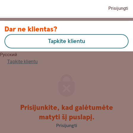
Prisijungti
Kontaktai
Dar ne klientas?
Tapkite klientu
English
Русский
Tapkite klientu
Prisijunkite, kad galėtumėte
matyti šį puslapį.
Prisijungti