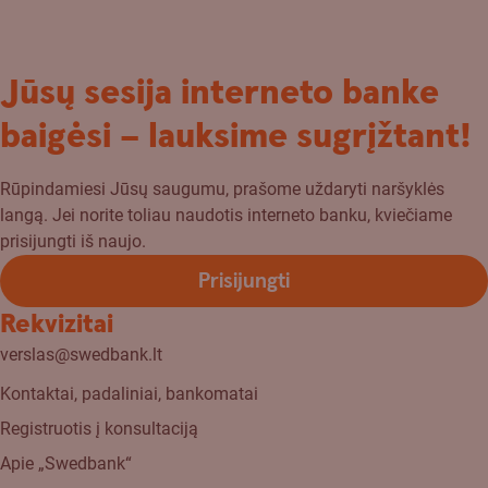
Jūsų sesija interneto banke
baigėsi – lauksime sugrįžtant!
Rūpindamiesi Jūsų saugumu, prašome uždaryti naršyklės
langą. Jei norite toliau naudotis interneto banku, kviečiame
prisijungti iš naujo.
Prisijungti
Rekvizitai
verslas@swedbank.lt
Kontaktai, padaliniai, bankomatai
Registruotis į konsultaciją
Apie „Swedbank“