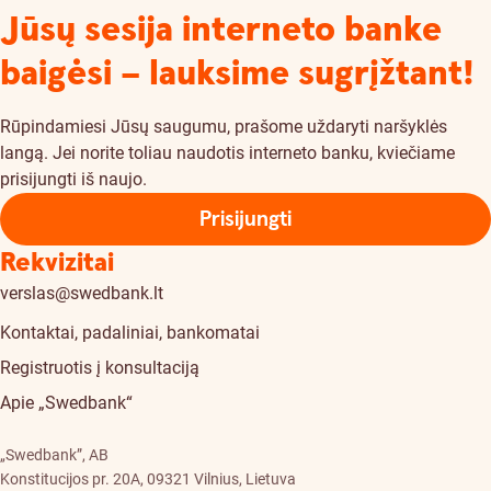
Jūsų sesija interneto banke
baigėsi – lauksime sugrįžtant!
Rūpindamiesi Jūsų saugumu, prašome uždaryti naršyklės
langą. Jei norite toliau naudotis interneto banku, kviečiame
prisijungti iš naujo.
Prisijungti
Rekvizitai
verslas@swedbank.lt
Kontaktai, padaliniai, bankomatai
Registruotis į konsultaciją
Apie „Swedbank“
„Swedbank”, AB
Konstitucijos pr. 20A, 09321 Vilnius, Lietuva