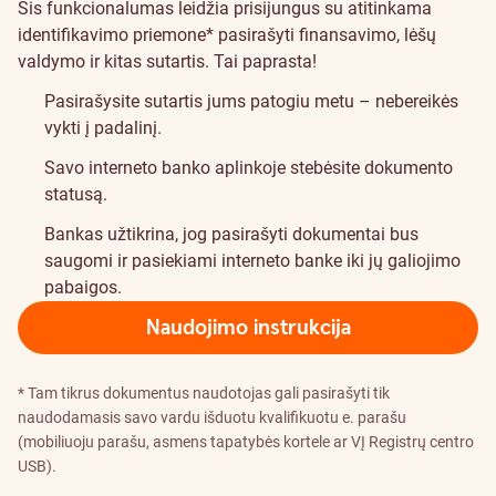
Šis funkcionalumas leidžia prisijungus su atitinkama
identifikavimo priemone* pasirašyti finansavimo, lėšų
valdymo ir kitas sutartis. Tai paprasta!
Pasirašysite sutartis jums patogiu metu – nebereikės
vykti į padalinį.
Savo interneto banko aplinkoje stebėsite dokumento
statusą.
Bankas užtikrina, jog pasirašyti dokumentai bus
saugomi ir pasiekiami interneto banke iki jų galiojimo
pabaigos.
Naudojimo instrukcija
* Tam tikrus dokumentus naudotojas gali pasirašyti tik
naudodamasis savo vardu išduotu kvalifikuotu e. parašu
(mobiliuoju parašu, asmens tapatybės kortele ar VĮ Registrų centro
USB).