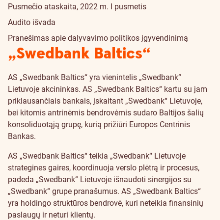
Pusmečio ataskaita, 2022 m. I pusmetis
Audito išvada
Pranešimas apie dalyvavimo politikos įgyvendinimą
„Swedbank Baltics“
AS „Swedbank Baltics“ yra vienintelis „Swedbank“
Lietuvoje akcininkas. AS „Swedbank Baltics“ kartu su jam
priklausančiais bankais, įskaitant „Swedbank“ Lietuvoje,
bei kitomis antrinėmis bendrovėmis sudaro Baltijos šalių
konsoliduotąją grupę, kurią prižiūri Europos Centrinis
Bankas.
AS „Swedbank Baltics“ teikia „Swedbank“ Lietuvoje
strategines gaires, koordinuoja verslo plėtrą ir procesus,
padeda „Swedbank“ Lietuvoje išnaudoti sinergijos su
„Swedbank“ grupe pranašumus. AS „Swedbank Baltics“
yra holdingo struktūros bendrovė, kuri neteikia finansinių
paslaugų ir neturi klientų.