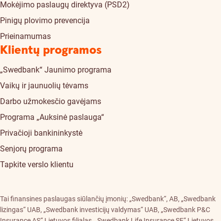
Mokėjimo paslaugų direktyva (PSD2)
Pinigų plovimo prevencija
Prieinamumas
Klientų programos
„Swedbank“ Jaunimo programa
Vaikų ir jaunuolių tėvams
Darbo užmokesčio gavėjams
Programa „Auksinė paslauga“
Privačioji bankininkystė
Senjorų programa
Tapkite verslo klientu
Tai finansines paslaugas siūlančių įmonių: „Swedbank“, AB, „Swedbank
lizingas“ UAB, „Swedbank investicijų valdymas“ UAB, „Swedbank P&C
Insurance AS“ Lietuvos filialas, „Swedbank Life Insurance SE“ Lietuvos