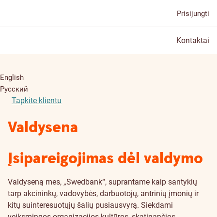
Prisijungti
Kontaktai
English
Русский
Tapkite klientu
Valdysena
Įsipareigojimas dėl valdymo
Valdyseną mes, „Swedbank“, suprantame kaip santykių
tarp akcininkų, vadovybės, darbuotojų, antrinių įmonių ir
kitų suinteresuotųjų šalių pusiausvyrą. Siekdami
veiksmingos organizacijos kultūros, skatinančios