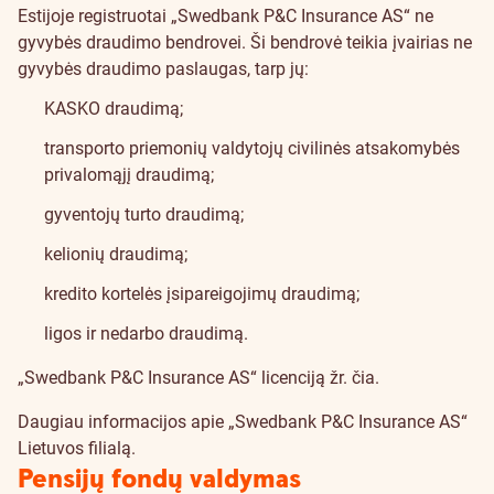
Estijoje registruotai „Swedbank P&C Insurance AS“ ne
gyvybės draudimo bendrovei. Ši bendrovė teikia įvairias ne
gyvybės draudimo paslaugas, tarp jų:
KASKO draudimą;
transporto priemonių valdytojų civilinės atsakomybės
privalomąjį draudimą;
gyventojų turto draudimą;
kelionių draudimą;
kredito kortelės įsipareigojimų draudimą;
ligos ir nedarbo draudimą.
„Swedbank P&C Insurance AS“ licenciją žr.
čia
.
Daugiau informacijos apie „Swedbank P&C Insurance AS“
Lietuvos filialą
.
Pensijų fondų valdymas